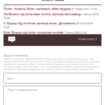
Потяг «Ковель-Київ» насмерть збив людину
27 Червня 2017 12:44
На Волині під колесами потяга загинув мисливець
1 Лютого 2016
15:08
У Луцьку під потягом загинув юнак. Доповнено
29 Січня 2018
13:30
Біля Луцька під потяг потрапив чоловік
7 Липня 2024 21:42
Коментарів: 0
Додати коментар:
УВАГА! Користувач www.volynnews.com має розуміти, що коментування на сайті
створені аж ніяк не для політичного піару чи антипіару, зведення особистих рахунків,
комерційної реклами, образ, безпідставних звинувачень та інших некоректних і
негідних речей. Утім коментарі – це не редакційні матеріали, не мають попередньої
модерації, суб’єктивні повідомлення і можуть містити недостовірну інформацію.