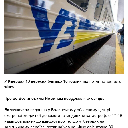
У Ківерцях 13 вересня близько 18 години під потяг потрапила
жінка.
Про це
Волинським Новинам
повідомили очевидці.
Як зазначили виданню у Волинському обласному центрі
екстреної медичної допомоги та медицини катастроф, о 17.49
надійшов виклик до швидкої про те, що у Ківерцях на
залізничному переїзді потяг наїхав на жінку орієнтовно 30