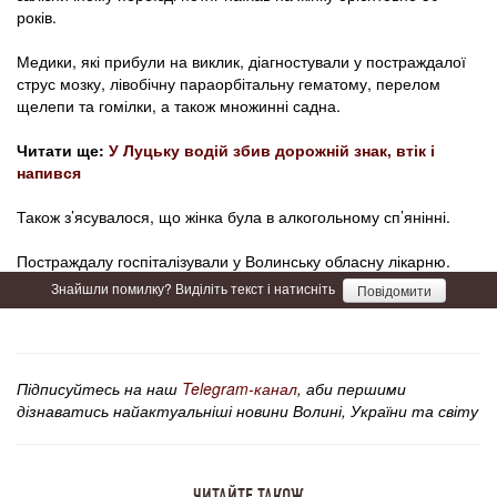
років.
Медики, які прибули на виклик, діагностували у постраждалої
струс мозку, лівобічну параорбітальну гематому, перелом
щелепи та гомілки, а також множинні садна.
Читати ще:
У Луцьку водій збив дорожній знак, втік і
напився
Також з’ясувалося, що жінка була в алкогольному сп’янінні.
Постраждалу госпіталізували у Волинську обласну лікарню.
Знайшли помилку? Виділіть текст і натисніть
Повідомити
Підписуйтесь на наш
Telegram-канал
, аби першими
дізнаватись найактуальніші новини Волині, України та світу
ЧИТАЙТЕ ТАКОЖ