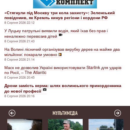
«Стягнули під Москву три кола захисту»: Зеленський
повідомив, як Кремль кинув регіони і кордони РФ
8 Серпня 2026 22:12
У Луцьку патрульні виявили водія, який їхав без прав і
неналежно перевозив дітей
8 Серпня 2026 21:43
На Волині лісничий організував вирубку дерев на майже два
мільйони: покарали умовно
8 Серпня 2026 21:14
Маск не дозволив Україні використовувати Starlink для ударів
по Росії, – The Atlantic
8 Серпня 2026 20:45
Дрони замість керма: шлях волинського прикордонника
до нової професії
8 Серпня 2026 20:16
МУЛЬТИМЕДІА