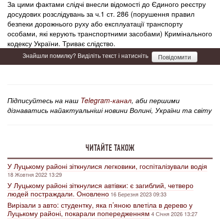
За цими фактами слідчі внесли відомості до Єдиного реєстру
досудових розслідувань за ч.1 ст. 286 (порушення правил
безпеки дорожнього руху або експлуатації транспорту
особами, які керують транспортними засобами) Кримінального
кодексу України. Триває слідство.
Знайшли помилку? Виділіть текст і натисніть
Повідомити
Підписуйтесь на наш
Telegram-канал
, аби першими
дізнаватись найактуальніші новини Волині, України та світу
ЧИТАЙТЕ ТАКОЖ
У Луцькому районі зіткнулися легковики, госпіталізували водія
18 Жовтня 2022 13:29
У Луцькому районі зіткнулися автівки: є загиблий, четверо
людей постраждали. Оновлено
16 Березня 2023 09:33
Вирізали з авто: студентку, яка п’яною влетіла в дерево у
Луцькому районі, покарали попередженням
4 Січня 2026 13:27