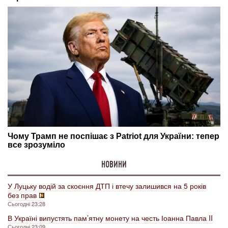
НОВИНИ
У Луцьку водій за скоєння ДТП і втечу залишився на 5 років
без прав
Сьогодні 23:28
В Україні випустять пам’ятну монету на честь Іоанна Павла II
Сьогодні 23:09