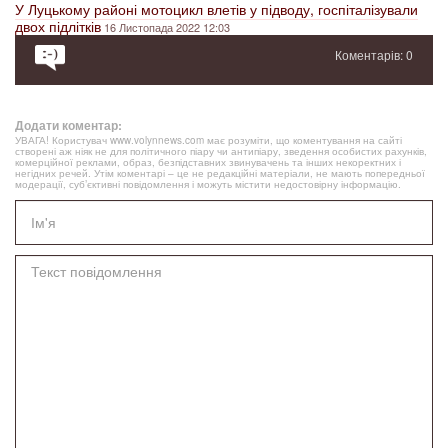
У Луцькому районі мотоцикл влетів у підводу, госпіталізували
двох підлітків
16 Листопада 2022 12:03
Коментарів: 0
Додати коментар:
УВАГА! Користувач www.volynnews.com має розуміти, що коментування на сайті
створені аж ніяк не для політичного піару чи антипіару, зведення особистих рахунків,
комерційної реклами, образ, безпідставних звинувачень та інших некоректних і
негідних речей. Утім коментарі – це не редакційні матеріали, не мають попередньої
модерації, суб’єктивні повідомлення і можуть містити недостовірну інформацію.