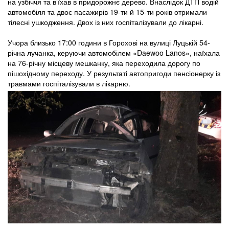
на узбіччя та в’їхав в придорожнє дерево. Внаслідок ДТП водій
автомобіля та двоє пасажирів 19-ти й 15-ти років отримали
тілесні ушкодження. Двох із них госпіталізували до лікарні.
Учора близько 17:00 години в Горохові на вулиці Луцькій 54-
річна лучанка, керуючи автомобілем «Daewoo Lanos», наїхала
на 76-річну місцеву мешканку, яка переходила дорогу по
пішохідному переходу. У результаті автопригоди пенсіонерку із
травмами госпіталізували в лікарню.