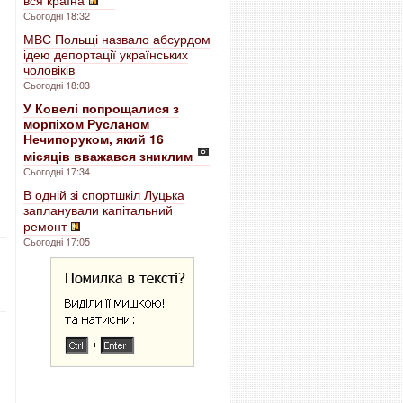
вся країна
Сьогодні 18:32
МВС Польщі назвало абсурдом
ідею депортації українських
чоловіків
Сьогодні 18:03
У Ковелі попрощалися з
морпіхом Русланом
Нечипоруком, який 16
місяців вважався зниклим
Сьогодні 17:34
В одній зі спортшкіл Луцька
запланували капітальний
ремонт
Сьогодні 17:05