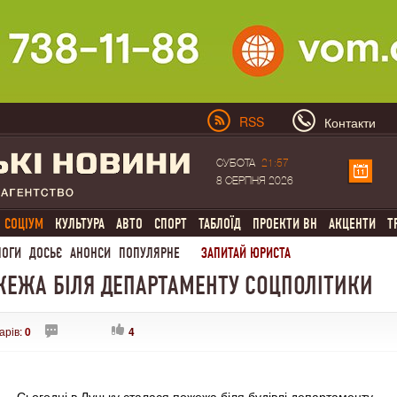
RSS
Контакти
СУБОТА
21:57
8 СЕРПНЯ 2026
СОЦІУМ
КУЛЬТУРА
АВТО
СПОРТ
ТАБЛОЇД
ПРОЕКТИ ВН
АКЦЕНТИ
Т
ЛОГИ
ДОСЬЄ
АНОНСИ
ПОПУЛЯРНЕ
ЗАПИТАЙ ЮРИСТА
ЖЕЖА БІЛЯ ДЕПАРТАМЕНТУ СОЦПОЛІТИКИ
арів:
0
4
Сьогодні в Луцьку сталася пожежа біля будівлі департаменту