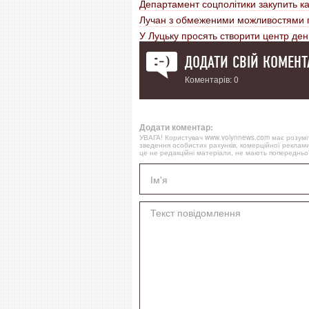
Департамент соцполітики закупить ка
Лучан з обмеженими можливостями п
У Луцьку просять створити центр ден
ДОДАТИ СВІЙ КОМЕНТ
Коментарів: 0
Додати коментар:
УВАГА! Користувач www.volynnews.com має розуміти
зведення особистих рахунків, комерційної реклами
це не редакційні матеріали, не мають попередньої