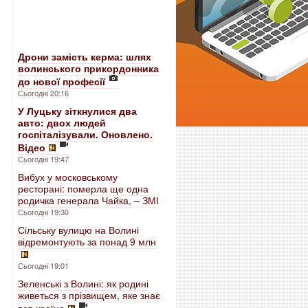
Дрони замість керма: шлях
волинського прикордонника
до нової професії
Сьогодні 20:16
У Луцьку зіткнулися два
авто: двох людей
госпіталізували. Оновлено.
Відео
Сьогодні 19:47
Вибух у московському
ресторані: померла ще одна
родичка генерала Чайка, – ЗМІ
Сьогодні 19:30
Сільську вулицю на Волині
відремонтують за понад 9 млн
Сьогодні 19:01
Зеленські з Волині: як родині
живеться з прізвищем, яке знає