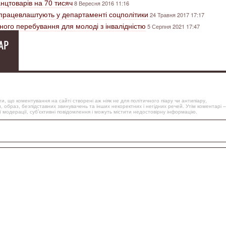
нцтоварів на 70 тисяч
8 Вересня 2016 11:16
рацевлаштують у департаменті соцполітики
24 Травня 2017 17:17
ного перебування для молоді з інвалідністю
5 Серпня 2021 17:47
АР
, що коментування на сайті створені аж ніяк не для політичного піару чи антипіару,
, образ, безпідставних звинувачень та інших некоректних і негідних речей. Утім коментарі –
 модерації, суб’єктивні повідомлення і можуть містити недостовірну інформацію.