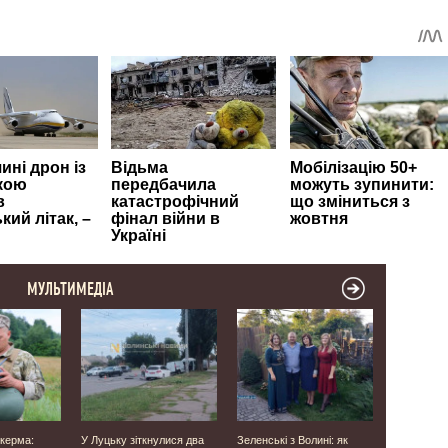
МУЛЬТИМЕДІА
 керма:
У Луцьку зіткнулися два
Зеленські з Волині: як
У Ковелі 