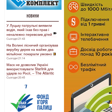
НОВИНИ
У Луцьку патрульні виявили
водія, який їхав без прав і
неналежно перевозив дітей
Сьогодні 21:43
На Волині лісничий організував
вирубку дерев на майже два
мільйони: покарали умовно
Сьогодні 21:14
Маск не дозволив Україні
використовувати Starlink для
ударів по Росії, – The Atlantic
Сьогодні 20:45