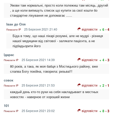
Умови там нормальні, просто коли полежиш там місяць, другий
, а ще коли випишуть список що купити за свої кошти бо
стандартне лікування не допомагає ......
Іван до Оля
відповісти
25 Березня 2021 21:40
+ 6
- 4
Показати IP
Біда в тому, що наші лікарі розумні, але не мудрі - різниця
нашої медицини від світової - залякати пацієнта, а не
підбадьорити його
Ідарас
відповісти
25 Березня 2021 14:39
+ 4
- 3
Показати IP
80 років, а така, як моя бабця з Мостицького району, вже
слапва Богу покійна, говорила: ризьва!!!
совок
відповісти
25 Березня 2021 21:53
+ 2
- 1
Показати IP
каждый день кто-то руки на себя накладывает в местных
новостях - наверное от хорошей жизни
101
відповісти
25 Березня 2021 23:02
+ 8
- 3
Показати IP