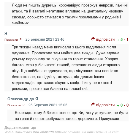
Люди не пишіть дурниць, коронавірус провокує неврози, панічні
атаки, та й взагалі негативно впливає на центральну нервову
сисему, особисто стикався з такими проблемами у родичів і
знайомих.
Я
відповісти
25 Березня 2021 23:46
+ 5
- 1
Показати IP
Три тижднi назад мене виписали з цього вiддiлення пiсля
одужання. Пролежала там майже два тижднi. Дуже вдячна
усьому персоналу за лiкувння та гарне ставлення. Хворих
багато, стан у бiльшостi тяжкий, переважно люди старшого
вiку. Що найбiльше здивувало, що лiкування там повнiстю
безкоштовне, на вiдмiну, як чула, вiд деяких iнших
медзакладiв, що також лiкують ковiд. Пишу не в якостi
реклами, просто все бачила на власнi очi.
Олександр до Я
відповісти
26 Березня 2021 15:05
+ 0
- 0
Показати IP
Вочевидь тому й безкоштовне, що Ви, Богу дякувати, не були
на грані й не потьребували чогось дорожчого. Припускаю
Додати коментар:
УВАГА! Користувач www.volynnews.com має розуміти, що коментування на сайті