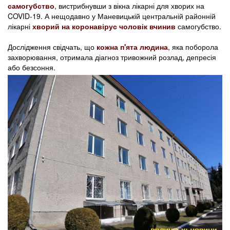
самогубство
, вистрибнувши з вікна лікарні для хворих на
COVID-19. А нещодавно у Маневицькій центральній районній
лікарні
хворий на коронавірус чоловік вчинив
самогубство.
Дослідження свідчать, що
кожна п'ята людина
, яка поборола
захворювання, отримала діагноз тривожний розлад, депресія
або безсоння.