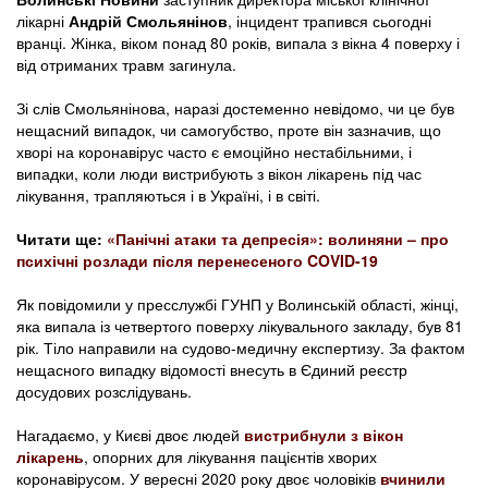
лікарні
Андрій Смольянінов
, інцидент трапився сьогодні
вранці. Жінка, віком понад 80 років, випала з вікна 4 поверху і
від отриманих травм загинула.
Зі слів Смольянінова, наразі достеменно невідомо, чи це був
нещасний випадок, чи самогубство, проте він зазначив, що
хворі на коронавірус часто є емоційно нестабільними, і
випадки, коли люди вистрибують з вікон лікарень під час
лікування, трапляються і в Україні, і в світі.
Читати ще:
«Панічні атаки та депресія»: волиняни – про
психічні розлади після перенесеного COVID-19
Як повідомили у пресслужбі ГУНП у Волинській області, жінці,
яка випала із четвертого поверху лікувального закладу, був 81
рік. Тіло направили на судово-медичну експертизу. За фактом
нещасного випадку відомості внесуть в Єдиний реєстр
досудових розслідувань.
Нагадаємо, у Києві двоє людей
вистрибнули з вікон
лікарень
, опорних для лікування пацієнтів хворих
коронавірусом. У вересні 2020 року двоє чоловіків
вчинили