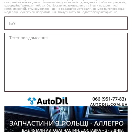
створені аж ніяк не для політичного піару чи антипіару, зведення особистих рахунків,
комерційної реклами, образ, безпідставних звинувачень та інших некоректних і
негідних речей. Утім коментарі – це не редакційні матеріали, не мають попередньої
модерації, суб’єктивні повідомлення і можуть містити недостовірну інформацію.