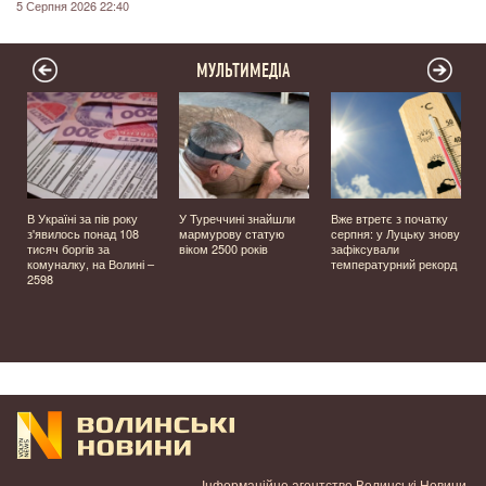
5 Серпня 2026 22:40
МУЛЬТИМЕДІА
В Україні за пів року
У Туреччині знайшли
Вже втретє з початку
з'явилось понад 108
мармурову статую
серпня: у Луцьку знову
тисяч боргів за
віком 2500 років
зафіксували
комуналку, на Волині –
температурний рекорд
2598
Інформаційне агентство Волинські Новини.