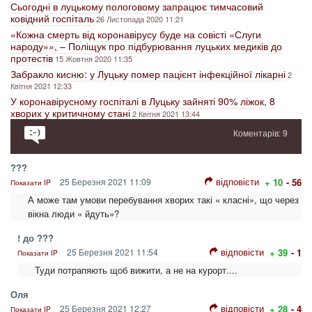
Сьогодні в луцькому пологовому запрацює тимчасовий
ковідний госпіталь
26 Листопада 2020 11:21
«Кожна смерть від коронавірусу буде на совісті «Слуги
народу»», – Поліщук про підбурювання луцьких медиків до
протестів
15 Жовтня 2020 11:35
Забракло кисню: у Луцьку помер пацієнт інфекційної лікарні
2
Квітня 2021 12:33
У коронавірусному госпіталі в Луцьку зайняті 90% ліжок, 8
хворих у критичному стані
2 Квітня 2021 13:44
Коментарів: 9
???
відповісти
25 Березня 2021 11:09
+ 10
- 56
Показати IP
А може там умови перебування хворих такі « класні», що через
вікна люди « йдуть»?
! до ???
відповісти
25 Березня 2021 11:54
+ 39
- 1
Показати IP
Туди потрапяють щоб вижити, а не на курорт....
Оля
відповісти
25 Березня 2021 12:27
+ 28
- 4
Показати IP