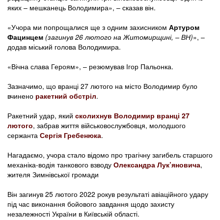
яких – мешканець Володимира», – сказав він.
«Учора ми попрощалися ще з одним захисником
Артуром
Фацинцем
(загинув 26 лютого на Житомирщині, – ВН)
», –
додав міський голова Володимира.
«Вічна слава Героям», – резюмував Ігор Пальонка.
Зазначимо, що вранці 27 лютого на місто Володимир було
вчинено
ракетний обстріл
.
Ракетний удар, який
сколихнув Володимир вранці 27
лютого
, забрав життя військовослужбовця, молодшого
сержанта
Сергія Гребенюка
.
Нагадаємо, учора стало відомо про трагічну загибель старшого
механіка-водія танкового взводу
Олександра Лук’яновича
,
жителя Зимнівської громади
Він загинув 25 лютого 2022 рокув результаті авіаційного удару
під час виконання бойового завдання щодо захисту
незалежності України в Київській області.