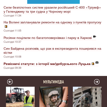
Сили безпілотних систем уразили російський С-400 «Тріумф»
у Геленджику та три судна у Чорному морі
Сьогодні 11:34
На Волині запланували ремонти на одному з пунктів пропуску
Сьогодні 11:05
Росіяни поцілили по багатоповерхівках і парку в Харкові
Сьогодні 10:37
Син Байдена розповів, що рак в експрезидента поширився на
кістки
Сьогодні 10:08
Ремісничі статути: з історії маґдебурзького Луцька
Сьогодні 09:39
МУЛЬТИМЕДІА