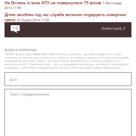
На Волинь із зони АТО не повернулися 75 воїнів
7 Листопада
2014 11:56
Дітям загиблих під час служби волинян подарують новорічне
свято
15 Грудня 2014 17:09
Коментарів: 0
Додати коментар:
УВАГА! Користувач www.volynnews.com має розуміти, що коментування на сайті
створені аж ніяк не для політичного піару чи антипіару, зведення особистих рахунків,
комерційної реклами, образ, безпідставних звинувачень та інших некоректних і
негідних речей. Утім коментарі – це не редакційні матеріали, не мають попередньої
модерації, суб’єктивні повідомлення і можуть містити недостовірну інформацію.