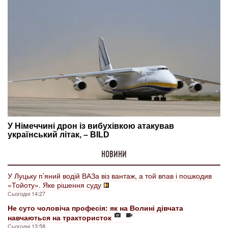
НОВИНИ
У Луцьку п’яний водій ВАЗа віз вантаж, а той впав і пошкодив
«Тойоту». Яке рішення суду
Сьогодні 14:27
Не суто чоловіча професія: як на Волині дівчата
навчаються на трактористок
Сьогодні 13:58