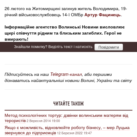
26 лютого на Житомирщині загинув житель Володимира, 19-
річний військовослужбовець 14-ї ОМБр
Артур Фацинець
.
Інформаційне агентство Волинські Новини висловлює
щирі співчуття рідним та близьким загибл
их
. Герої не
вмирають!
Знайшли помилку? Виділіть текст і натисніть
Повідомити
Підписуйтесь на наш
Telegram-канал
, аби першими
дізнаватись найактуальніші новини Волині, України та світу
ЧИТАЙТЕ ТАКОЖ
Метод психологічних тортур: дзвінки волинським матерям від
терористів
2 Вересня 2014 19:00
Якщо є можливість, відновлюйте роботу бізнесу, – мер Луцька
звернувся до підприємців
12 Березня 2022 19:47