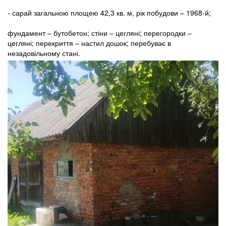
- сарай загальною площею 42,3 кв. м, рік побудови – 1968-й;
фундамент – бутобетон; стіни – цегляні; перегородки –
цегляні; перекриття – настил дошок; перебуває в
незадовільному стані.