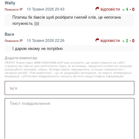
Wally
відповісти
10 Травня 2026 20:43
+ 4
- 0
Показати IP
Платиш 5к баксів щоб розібрати гнилий хлів, це непогана
потужність ))))
Вася
відповісти
10 Травня 2026 22:26
+ 2
- 0
Показати IP
І даром нікому не потрібно
Додати коментар:
УВАГА! Користувач www.volynnews.com має розуміти, що коментування на сайті
створені аж ніяк не для політичного піару чи антипіару, зведення особистих рахунків,
комерційної реклами, образ, безпідставних звинувачень та інших некоректних і
негідних речей. Утім коментарі – це не редакційні матеріали, не мають попередньої
модерації, суб’єктивні повідомлення і можуть містити недостовірну інформацію.