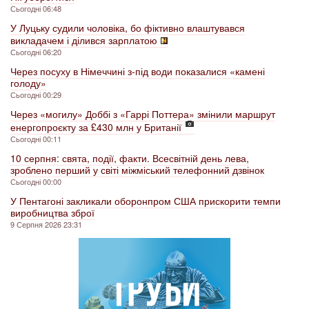
Сьогодні 06:48
У Луцьку судили чоловіка, бо фіктивно влаштувався
викладачем і ділився зарплатою
Сьогодні 06:20
Через посуху в Німеччині з-під води показалися «камені
голоду»
Сьогодні 00:29
Через «могилу» Доббі з «Гаррі Поттера» змінили маршрут
енергопроєкту за £430 млн у Британії
Сьогодні 00:11
10 серпня: свята, події, факти. Всесвітній день лева,
зроблено перший у світі міжміський телефонний дзвінок
Сьогодні 00:00
У Пентагоні закликали оборонпром США прискорити темпи
виробництва зброї
9 Серпня 2026 23:31