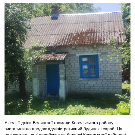
У селі Підліси Велицької громади Ковельського району
виставили на продаж адміністративний будинок і сарай. Ця
нерухомість нині перебуває на балансі Ковельської районної