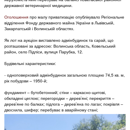
державної ветеринарної медицини.
Оголошення
про малу приватизацію опублікувало Регіональне
відділення Фонду державного майна України в Львівській,
Закарпатській і Волинській областях.
Як лот на аукціон виставлено адмінбудинок та сарай, що
розташовані за адресою: Волинська область, Ковельський
район, село Підліси, вулиця Парубка, 12.
Будівельні характеристики:
- одноповерховий адмінбудинок загальною площею 74,5 кв. м,
рік побудови – 1950-й;
фундамент – бутобетонний; стіни – каркасно-щитові,
обкладені цеглою; перегородки – дерев’яні; перекриття –
дерев’яне по балках; підлога – дерев’яна по лагах; покрівля –
двосхила, шифер; перебуває в аварійному стані;