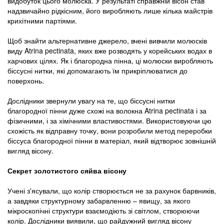
видобуток цього молюска. У результаті справжній вісон став
надзвичайно рідкісним, його виробляють лише кілька майстрів
крихітними партіями.
Щоб знайти альтернативне джерело, вчені вивчили молюсків
виду Atrina pectinata, яких вже розводять у корейських водах в
харчових цілях. Як і благородна пінна, ці молюски виробляють
біссусні нитки, які допомагають їм прикріплюватися до
поверхонь.
Дослідники звернули увагу на те, що біссусні нитки
благородної пінни дуже схожі на волокна Atrina pectinata і за
фізичними, і за хімічними властивостями. Використовуючи цю
схожість як відправну точку, вони розробили метод переробки
біссуса благородної пінни в матеріал, який відтворює зовнішній
вигляд вісону.
Секрет золотистого сяйва вісону
Учені з'ясували, що колір створюється не за рахунок барвників,
а завдяки структурному забарвленню – явищу, за якого
мікроскопічні структури взаємодіють зі світлом, створюючи
колір. Дослідники виявили, що райдужний вигляд вісону