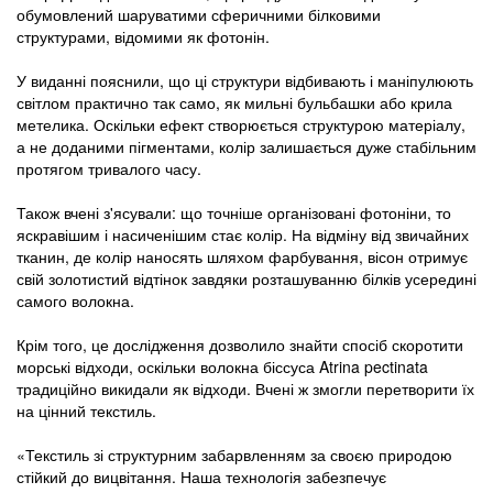
обумовлений шаруватими сферичними білковими
структурами, відомими як фотонін.
У виданні пояснили, що ці структури відбивають і маніпулюють
світлом практично так само, як мильні бульбашки або крила
метелика. Оскільки ефект створюється структурою матеріалу,
а не доданими пігментами, колір залишається дуже стабільним
протягом тривалого часу.
Також вчені з'ясували: що точніше організовані фотоніни, то
яскравішим і насиченішим стає колір. На відміну від звичайних
тканин, де колір наносять шляхом фарбування, вісон отримує
свій золотистий відтінок завдяки розташуванню білків усередині
самого волокна.
Крім того, це дослідження дозволило знайти спосіб скоротити
морські відходи, оскільки волокна біссуса Atrina pectinata
традиційно викидали як відходи. Вчені ж змогли перетворити їх
на цінний текстиль.
«Текстиль зі структурним забарвленням за своєю природою
стійкий до вицвітання. Наша технологія забезпечує