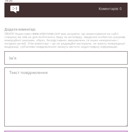
19:35
Коментарів: 0
Додати коментар:
УВАГА! Користувач www.volynnews.com має розуміти, що коментування на сайті
створені аж ніяк не для політичного піару чи антипіару, зведення особистих рахунків,
комерційної реклами, образ, безпідставних звинувачень та інших некоректних і
негідних речей. Утім коментарі – це не редакційні матеріали, не мають попередньої
модерації, суб’єктивні повідомлення і можуть містити недостовірну інформацію.