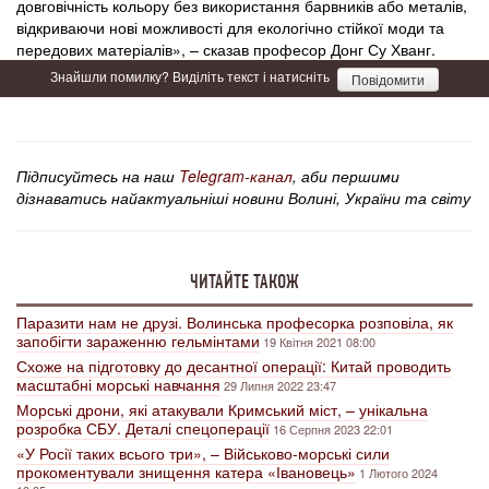
довговічність кольору без використання барвників або металів,
відкриваючи нові можливості для екологічно стійкої моди та
передових матеріалів», – сказав професор Донг Су Хванг.
Знайшли помилку? Виділіть текст і натисніть
Повідомити
Підписуйтесь на наш
Telegram-канал
, аби першими
дізнаватись найактуальніші новини Волині, України та світу
ЧИТАЙТЕ ТАКОЖ
Паразити нам не друзі. Волинська професорка розповіла, як
запобігти зараженню гельмінтами
19 Квітня 2021 08:00
Схоже на підготовку до десантної операції: Китай проводить
масштабні морські навчання
29 Липня 2022 23:47
Морські дрони, які атакували Кримський міст, – унікальна
розробка СБУ. Деталі спецоперації
16 Серпня 2023 22:01
«У Росії таких всього три», – Військово-морські сили
прокоментували знищення катера «Івановець»
1 Лютого 2024