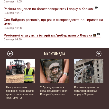
Сьогодні 11:05
Росіяни поцілили по багатоповерхівках і парку в Харкові
Сьогодні 10:37
Син Байдена розповів, що рак в експрезидента поширився на
кістки
Сьогодні 10:08
Ремісничі статути: з історії маґдебурзького Луцька
Сьогодні 09:39
МУЛЬТИМЕДІА
Не суто чоловіча
У Луцьку провели в
Росіяни поцілили по
професія: як на Волині
останню дорогу Героя
багатоповерхівках і
️
дівчата навчаються на
Валерія Скрицького
парку в Харкові
трактористок