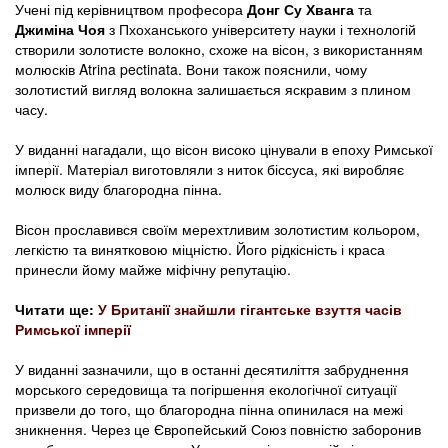
Учені під керівництвом професора
Донг Су Хванга
та
Джиміна Чоя
з Пхоханського університету науки і технологій
створили золотисте волокно, схоже на вісон, з використанням
молюсків Atrina pectinata. Вони також пояснили, чому
золотистий вигляд волокна залишається яскравим з плином
часу.
У виданні нагадали, що вісон високо цінували в епоху Римської
імперії. Матеріал виготовляли з ниток біссуса, які виробляє
молюск виду благородна пінна.
Вісон прославився своїм мерехтливим золотистим кольором,
легкістю та винятковою міцністю. Його рідкісність і краса
принесли йому майже міфічну репутацію.
Читати ще:
У Британії знайшли гігантське взуття часів
Римської імперії
У виданні зазначили, що в останні десятиліття забруднення
морського середовища та погіршення екологічної ситуації
призвели до того, що благородна пінна опинилася на межі
зникнення. Через це Європейський Союз повністю заборонив