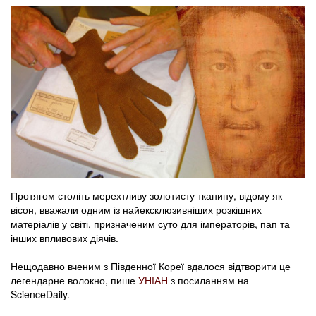
Протягом століть мерехтливу золотисту тканину, відому як
вісон, вважали одним із найексклюзивніших розкішних
матеріалів у світі, призначеним суто для імператорів, пап та
інших впливових діячів.
Нещодавно вченим з Південної Кореї вдалося відтворити це
легендарне волокно, пише
УНІАН
з посиланням на
ScienceDaily.