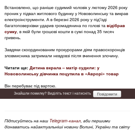
Встановлено, що раніше судимий чоловік у лютому 2026 року
проник у підвал житлового будинку у Нововолинську та викрав
електроінструменти. А в березні 2026 року у під'їзді
багатоповерхівки ударив громадянина по голові та
відібрав
сумку
, в якій були грошові кошти в сумі понад 35 тисяч
гривень.
Завдяки скоординованим прокурорами діям правоохоронців
зловмисника затримали невдовзі після вчинення злочину.
Читати ще:
Дитина вкрала – матір судили: у
Нововолинську дівчинка поцупила в «Аврорі» товар
Він перебуває під вартою.
Знайшли помилку? Виділіть текст і натисніть
Повідомити
Підписуйтесь на наш
Telegram-канал
, аби першими
дізнаватись найактуальніші новини Волині, України та світу