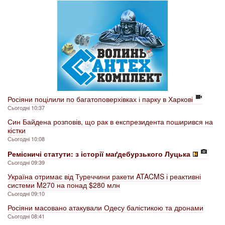
Росіяни поцілили по багатоповерхівках і парку в Харкові
Сьогодні 10:37
Син Байдена розповів, що рак в експрезидента поширився на
кістки
Сьогодні 10:08
Ремісничі статути: з історії маґдебурзького Луцька
Сьогодні 09:39
Україна отримає від Туреччини ракети ATACMS і реактивні
системи M270 на понад $280 млн
Сьогодні 09:10
Росіяни масовано атакували Одесу балістикою та дронами
Сьогодні 08:41