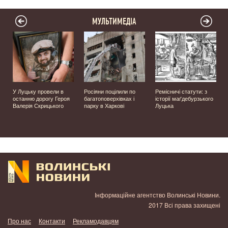
МУЛЬТИМЕДІА
У Луцьку провели в
Росіяни поцілили по
Ремісничі статути: з
и
останню дорогу Героя
багатоповерхівках і
історії маґдебурзького
Валерія Скрицького
парку в Харкові
Луцька
Інформаційне агентство Волинські Новини.
2017 Всі права захищені
Про нас
Контакти
Рекламодавцям