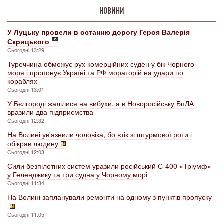
НОВИНИ
У Луцьку провели в останню дорогу Героя Валерія
Скрицького
Сьогодні 13:29
Туреччина обмежує рух комерційних суден у бік Чорного
моря і пропонує Україні та РФ мораторій на удари по
кораблях
Сьогодні 13:01
У Бєлгороді жалілися на вибухи, а в Новоросійську БпЛА
вразили два підприємства
Сьогодні 12:32
На Волині ув'язнили чоловіка, бо втік зі штурмової роти і
обікрав людину
Сьогодні 12:03
Сили безпілотних систем уразили російський С-400 «Тріумф»
у Геленджику та три судна у Чорному морі
Сьогодні 11:34
На Волині запланували ремонти на одному з пунктів пропуску
Сьогодні 11:05