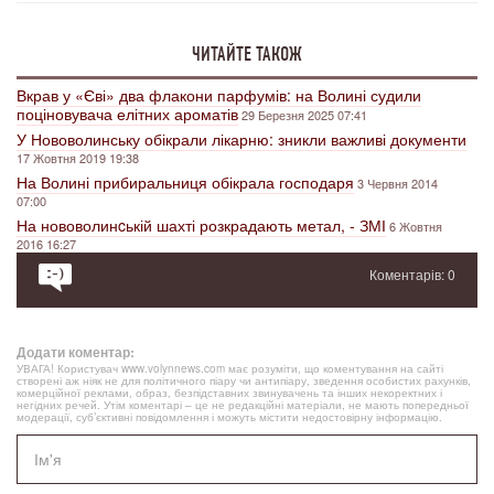
ЧИТАЙТЕ ТАКОЖ
Вкрав у «Єві» два флакони парфумів: на Волині судили
поціновувача елітних ароматів
29 Березня 2025 07:41
У Нововолинську обікрали лікарню: зникли важливі документи
17 Жовтня 2019 19:38
На Волині прибиральниця обікрала господаря
3 Червня 2014
07:00
На нововолинcькій шахті розкрадають метал, - ЗМІ
6 Жовтня
2016 16:27
Коментарів: 0
Додати коментар:
УВАГА! Користувач www.volynnews.com має розуміти, що коментування на сайті
створені аж ніяк не для політичного піару чи антипіару, зведення особистих рахунків,
комерційної реклами, образ, безпідставних звинувачень та інших некоректних і
негідних речей. Утім коментарі – це не редакційні матеріали, не мають попередньої
модерації, суб’єктивні повідомлення і можуть містити недостовірну інформацію.