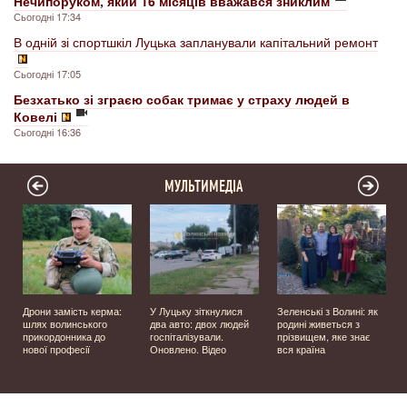
Нечипоруком, який 16 місяців вважався зниклим
Сьогодні 17:34
В одній зі спортшкіл Луцька запланували капітальний ремонт
Сьогодні 17:05
Безхатько зі зграєю собак тримає у страху людей в
Ковелі
Сьогодні 16:36
МУЛЬТИМЕДІА
Дрони замість керма:
У Луцьку зіткнулися
Зеленські з Волині: як
шлях волинського
два авто: двох людей
родині живеться з
прикордонника до
госпіталізували.
прізвищем, яке знає
нової професії
Оновлено. Відео
вся країна