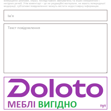
комерційної реклами, образ, безпідставних звинувачень та інших некоректних і
негідних речей. Утім коментарі – це не редакційні матеріали, не мають попередньої
модерації, суб’єктивні повідомлення і можуть містити недостовірну інформацію.