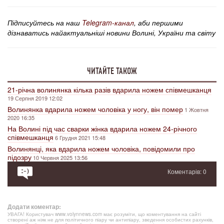
Підписуйтесь на наш
Telegram-канал
, аби першими
дізнаватись найактуальніші новини Волині, України та світу
ЧИТАЙТЕ ТАКОЖ
21-річна волинянка кілька разів вдарила ножем співмешканця
19 Серпня 2019 12:02
Волинянка вдарила ножем чоловіка у ногу, він помер
1 Жовтня
2020 16:35
На Волині під час сварки жінка вдарила ножем 24-річного
співмешканця
6 Грудня 2021 15:48
Волинянці, яка вдарила ножем чоловіка, повідомили про
підозру
10 Червня 2025 13:56
Коментарів: 0
Додати коментар:
УВАГА! Користувач www.volynnews.com має розуміти, що коментування на сайті
створені аж ніяк не для політичного піару чи антипіару, зведення особистих рахунків,