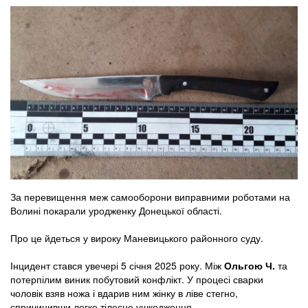
За перевищення меж самооборони виправними роботами на
Волині покарали уродженку Донецької області.
Про це йдеться у вироку Маневицького районного суду.
Інцидент стався увечері 5 січня 2025 року. Між
Ольгою Ч.
та
потерпілим виник побутовий конфлікт. У процесі сварки
чоловік взяв ножа і вдарив ним жінку в ліве стегно,
спричинивши легке тілесне ушкодження.