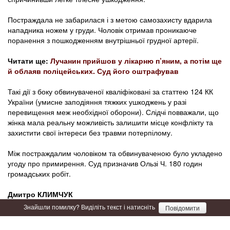
Постраждала не забарилася і з метою самозахисту вдарила
нападника ножем у груди. Чоловік отримав проникаюче
поранення з пошкодженням внутрішньої грудної артерії.
Читати ще:
Лучанин прийшов у лікарню п’яним, а потім ще
й облаяв поліцейських. Суд його оштрафував
Такі дії з боку обвинуваченої кваліфіковані за статтею 124 КК
України (умисне заподіяння тяжких ушкоджень у разі
перевищення меж необхідної оборони). Слідчі повважали, що
жінка мала реальну можливість залишити місце конфлікту та
захистити свої інтереси без травми потерпілому.
Між постраждалим чоловіком та обвинуваченою було укладено
угоду про примирення. Суд призначив Ользі Ч. 180 годин
громадських робіт.
Дмитро КЛИМЧУК
Знайшли помилку? Виділіть текст і натисніть
Повідомити