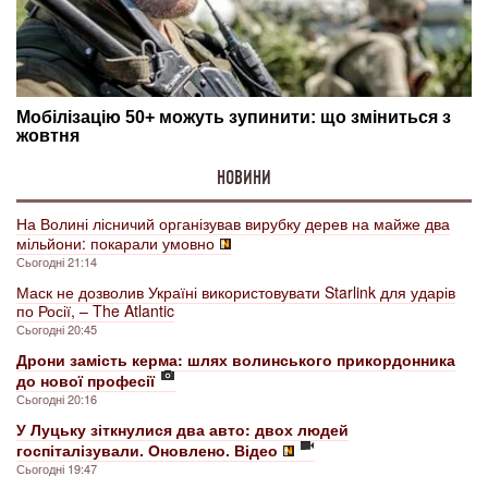
НОВИНИ
На Волині лісничий організував вирубку дерев на майже два
мільйони: покарали умовно
Сьогодні 21:14
Маск не дозволив Україні використовувати Starlink для ударів
по Росії, – The Atlantic
Сьогодні 20:45
Дрони замість керма: шлях волинського прикордонника
до нової професії
Сьогодні 20:16
У Луцьку зіткнулися два авто: двох людей
госпіталізували. Оновлено. Відео
Сьогодні 19:47