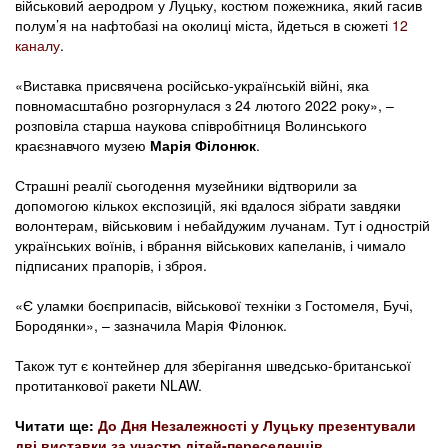
військовий аеродром у Луцьку, костюм пожежника, який гасив
полум’я на нафтобазі на околиці міста, йдеться в сюжеті
12
каналу
.
«Виставка присвячена російсько-українській війні, яка
повномасштабно розгорнулася з 24 лютого 2022 року», –
розповіла старша наукова співробітниця Волинського
краєзнавчого музею
Марія Філонюк
.
Страшні реалії сьогодення музейники відтворили за
допомогою кількох експозицій, які вдалося зібрати завдяки
волонтерам, військовим і небайдужим лучанам. Тут і однострій
українських воїнів, і вбрання військових капеланів, і чимало
підписаних прапорів, і зброя.
«Є уламки боєприпасів, військової техніки з Гостомеля, Бучі,
Бородянки», – зазначила Марія Філонюк.
Також тут є контейнер для зберігання шведсько-британської
протитанкової ракети NLAW.
Читати ще:
До Дня Незалежності у Луцьку презентували
дві виставки за участю дітей-переселенців