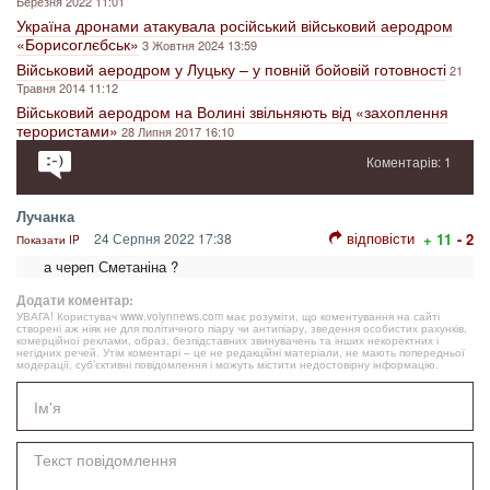
Березня 2022 11:01
Україна дронами атакувала російський військовий аеродром
«Борисоглєбськ»
3 Жовтня 2024 13:59
Військовий аеродром у Луцьку – у повній бойовій готовності
21
Травня 2014 11:12
Військовий аеродром на Волині звільняють від «захоплення
терористами»
28 Липня 2017 16:10
Коментарів: 1
Лучанка
відповісти
24 Серпня 2022 17:38
+ 11
- 2
Показати IP
а череп Сметаніна ?
Додати коментар:
УВАГА! Користувач www.volynnews.com має розуміти, що коментування на сайті
створені аж ніяк не для політичного піару чи антипіару, зведення особистих рахунків,
комерційної реклами, образ, безпідставних звинувачень та інших некоректних і
негідних речей. Утім коментарі – це не редакційні матеріали, не мають попередньої
модерації, суб’єктивні повідомлення і можуть містити недостовірну інформацію.