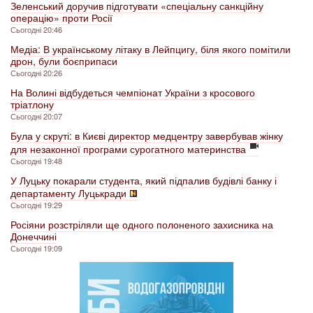
Зеленський доручив підготувати «спеціальну санкційну
операцію» проти Росії
Сьогодні 20:46
Медіа: В українському літаку в Лейпцигу, біля якого помітили
дрон, були боєприпаси
Сьогодні 20:26
На Волині відбудеться чемпіонат України з кросового
тріатлону
Сьогодні 20:07
Була у скруті: в Києві директор медцентру завербував жінку
для незаконної програми сурогатного материнства
Сьогодні 19:48
У Луцьку покарали студента, який підпалив будівлі банку і
департаменту Луцькради
Сьогодні 19:29
Росіяни розстріляли ще одного полоненого захисника на
Донеччині
Сьогодні 19:09