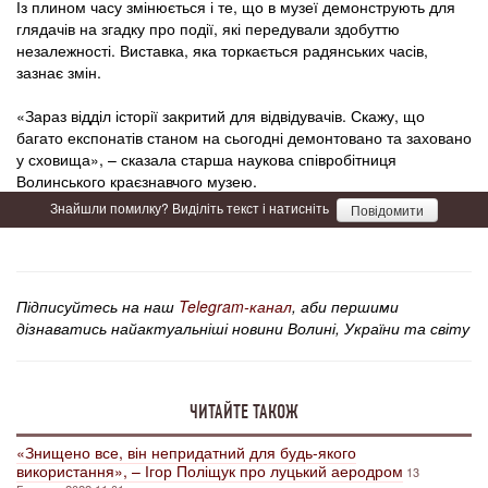
Із плином часу змінюється і те, що в музеї демонструють для
глядачів на згадку про події, які передували здобуттю
незалежності. Виставка, яка торкається радянських часів,
зазнає змін.
«Зараз відділ історії закритий для відвідувачів. Скажу, що
багато експонатів станом на сьогодні демонтовано та заховано
у сховища», – сказала старша наукова співробітниця
Волинського краєзнавчого музею.
Знайшли помилку? Виділіть текст і натисніть
Повідомити
Підписуйтесь на наш
Telegram-канал
, аби першими
дізнаватись найактуальніші новини Волині, України та світу
ЧИТАЙТЕ ТАКОЖ
«Знищено все, він непридатний для будь-якого
використання», – Ігор Поліщук про луцький аеродром
13