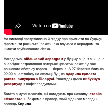
На виставці представлено й згадку про прильоти по Луцьку:
фрагменти російської ракети, яка влучила в аеродром, та
шматки зруйнованого літака.
Нагадаємо,
військовий аеродром
у Луцьку вщент знищено
внаслідок потрапляння чотирьох крилатих ракет під час
ранкового обстрілу ворога 11 березня. А 27 березня близько
22:00 в нафтобазу на околиці Луцька
вдарила крилата
ракета, випущена з Білорусі
. Унаслідок цього
вибухнув
резервуар
з нафтопродуктами.
Багато в музеї плакатів, які нагадують про жахливу
історію
«Азовсталі»
. Зокрема є прапор, який підписав молодий
азовець
Кирило
.