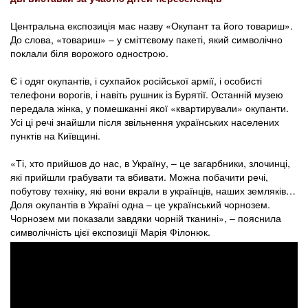
Центральна експозиція має назву «Окупант та його товариш».
До слова, «товариш» – у сміттєвому пакеті, який символічно
поклали біля ворожого однострою.
Є і одяг окупантів, і сухпайок російської армії, і особисті
телефони ворогів, і навіть рушник із Бурятії. Останній музею
передала жінка, у помешканні якої «квартирували» окупанти.
Усі ці речі знайшли після звільнення українських населених
пунктів на Київщині.
«Ті, хто прийшов до нас, в Україну, – це загарбники, злочинці,
які прийшли грабувати та вбивати. Можна побачити речі,
побутову техніку, які вони вкрали в українців, наших земляків…
Доля окупантів в Україні одна – це український чорнозем.
Чорнозем ми показали завдяки чорній тканині», – пояснила
символічність цієї експозиції Марія Філонюк.