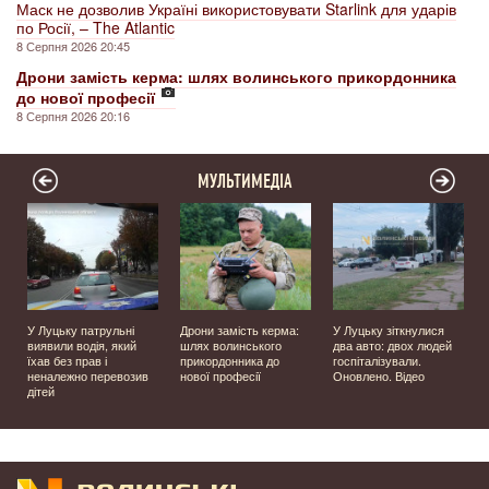
Маск не дозволив Україні використовувати Starlink для ударів
по Росії, – The Atlantic
8 Серпня 2026 20:45
Дрони замість керма: шлях волинського прикордонника
до нової професії
8 Серпня 2026 20:16
МУЛЬТИМЕДІА
У Луцьку патрульні
Дрони замість керма:
У Луцьку зіткнулися
виявили водія, який
шлях волинського
два авто: двох людей
їхав без прав і
прикордонника до
госпіталізували.
неналежно перевозив
нової професії
Оновлено. Відео
дітей