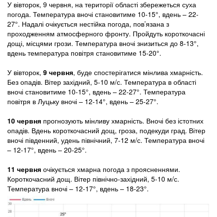
У вівторок, 9 червня, на території області збережеться суха
погода. Температура вночі становитиме 10-15°, вдень – 22-
27°. Надалі очікується нестійка погода, пов’язана з
проходженням атмосферного фронту. Пройдуть короткочасні
дощі, місцями грози. Температура вночі знизиться до 8-13°,
вдень температура повітря становитиме 15-20°.
У вівторок,
9 червня
, буде спостерігатися мінлива хмарність.
Без опадів. Вітер західний, 5-10 м/с. Температура в області
вночі становитиме 10-15°, вдень – 22-27°. Температура
повітря в Луцьку вночі – 12-14°, вдень – 25-27°.
10 червня
прогнозують мінливу хмарність. Вночі без істотних
опадів. Вдень короткочасний дощ, гроза, подекуди град. Вітер
вночі південний, удень північний, 7-12 м/с. Температура вночі
– 12-17°, вдень – 20-25°.
11 червня
очікується хмарна погода з проясненнями.
Короткочасний дощ. Вітер північно-західний, 5-10 м/с.
Температура вночі – 12-17°, вдень – 18-23°.