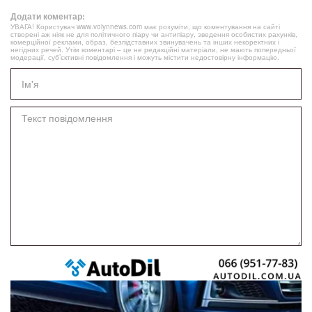
Додати коментар:
УВАГА! Користувач www.volynnews.com має розуміти, що коментування на сайті
створені аж ніяк не для політичного піару чи антипіару, зведення особистих рахунків,
комерційної реклами, образ, безпідставних звинувачень та інших некоректних і
негідних речей. Утім коментарі – це не редакційні матеріали, не мають попередньої
модерації, суб’єктивні повідомлення і можуть містити недостовірну інформацію.