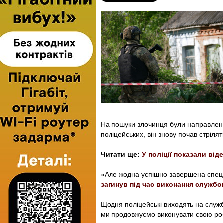
На пошуки злочинця були направлені
поліцейських, він знову почав стрілят
Читати ще:
У поліції показали ві
«Але жодна успішно завершена спецо
загинув під час виконання службо
Щодня поліцейські виходять на служб
ми продовжуємо виконувати свою робо