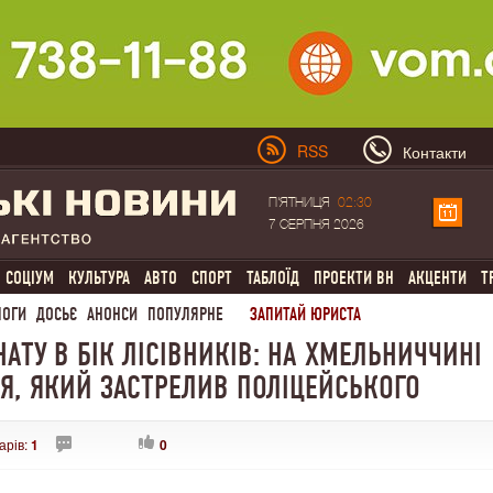
RSS
Контакти
П'ЯТНИЦЯ
02:30
7 СЕРПНЯ 2026
СОЦІУМ
КУЛЬТУРА
АВТО
СПОРТ
ТАБЛОЇД
ПРОЕКТИ ВН
АКЦЕНТИ
Т
ЛОГИ
ДОСЬЄ
АНОНСИ
ПОПУЛЯРНЕ
ЗАПИТАЙ ЮРИСТА
АТУ В БІК ЛІСІВНИКІВ: НА ХМЕЛЬНИЧЧИНІ
Я, ЯКИЙ ЗАСТРЕЛИВ ПОЛІЦЕЙСЬКОГО
арів:
1
0