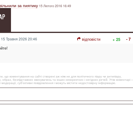
вільнили за пиятику
15 Лютого 2016 16:49
АР
15 Травня 2026 20:46
відповісти
- 7
+ 25
юйте!
, що коментування на сайті створені аж ніяк не для політичного піару чи антипіару,
, образ, безпідставних звинувачень та інших некоректних і негідних речей. Утім коментарі –
 модерації, суб’єктивні повідомлення і можуть містити недостовірну інформацію.