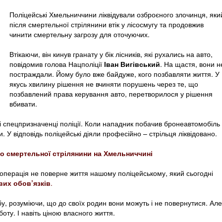
Поліцейські Хмельниччини ліквідували озброєного злочинця, яки
після смертельної стрілянини втік у лісосмугу та продовжив
чинити смертельну загрозу для оточуючих.
Втікаючи, він кинув гранату у бік лісників, які рухались на авто,
повідомив голова Нацполіції
Іван Вигівський
. На щастя, вони н
постраждали. Йому було вже байдуже, кого позбавляти життя. У
якусь хвилину рішення не вчиняти порушень через те, що
позбавлений права керування авто, перетворилося у рішення
вбивати.
 спецпризначенці поліції. Коли нападник побачив бронеавтомобіль
и. У відповідь поліцейські діяли професійно – стрільця ліквідовано.
део смертельної стрілянини на Хмельниччині
перація не поверне життя нашому поліцейському, який сьогодні
вих обов’язків
.
у, розуміючи, що до своїх родин вони можуть і не повернутися. Але
ту. І навіть ціною власного життя.