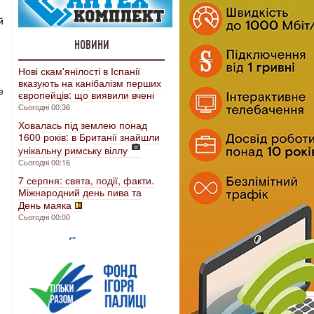
й
НОВИНИ
Нові скам'янілості в Іспанії
вказують на канібалізм перших
е
європейців: що виявили вчені
Сьогодні 00:36
Ховалась під землею понад
1600 років: в Британії знайшли
унікальну римську віллу
Сьогодні 00:16
7 серпня: свята, події, факти.
Міжнародний день пива та
День маяка
Сьогодні 00:00