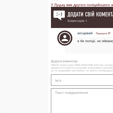
У Луцьку вже другого поліцейського з
ДОДАТИ СВІЙ КОМЕНТ
Коментарів: 1
місцевий
Показати IP
в бік поліції, не обман
Додати коментар:
УВАГА! Користувач www.volynnews.com має розуміти
зведення особистих рахунків, комерційної реклами
це не редакційні матеріали, не мають попередньої