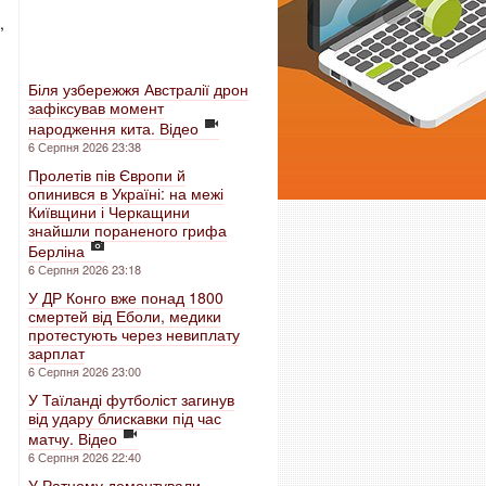
,
Біля узбережжя Австралії дрон
зафіксував момент
народження кита. Відео
6 Серпня 2026 23:38
Пролетів пів Європи й
опинився в Україні: на межі
Київщини і Черкащини
знайшли пораненого грифа
Берліна
6 Серпня 2026 23:18
У ДР Конго вже понад 1800
смертей від Еболи, медики
протестують через невиплату
зарплат
6 Серпня 2026 23:00
У Таїланді футболіст загинув
від удару блискавки під час
матчу. Відео
6 Серпня 2026 22:40
У Ратному демонтували