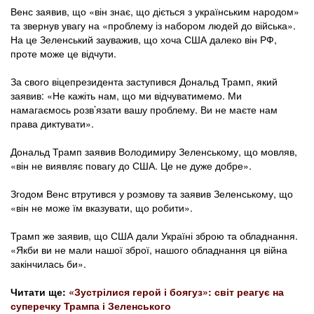
Венс заявив, що «він знає, що діється з українським народом»
та звернув увагу на «проблему із набором людей до війська».
На це Зеленський зауважив, що хоча США далеко він РФ,
проте може це відчути.
За свого віцепрезидента заступився Дональд Трамп, який
заявив: «Не кажіть нам, що ми відчуватимемо. Ми
намагаємось розв’язати вашу проблему. Ви не маєте нам
права диктувати».
Дональд Трамп заявив Володимиру Зеленському, що мовляв,
«він не виявляє повагу до США. Це не дуже добре».
Згодом Венс втрутився у розмову та заявив Зеленському, що
«він не може їм вказувати, що робити».
Трамп же заявив, що США дали Україні зброю та обладнання.
«Якби ви не мали нашої зброї, нашого обладнання ця війна
закінчилась би».
Читати ще:
«Зустрілися герой і боягуз»: світ реагує на
суперечку Трампа і Зеленського