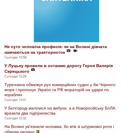
Не суто чоловіча професія: як на Волині дівчата
навчаються на трактористок
Сьогодні 13:58
У Луцьку провели в останню дорогу Героя Валерія
Скрицького
Сьогодні 13:29
Туреччина обмежує рух комерційних суден у бік Чорного
моря і пропонує Україні та РФ мораторій на удари по
кораблях
Сьогодні 13:01
У Бєлгороді жалілися на вибухи, а в Новоросійську БпЛА
вразили два підприємства
Сьогодні 12:32
На Волині ув'язнили чоловіка, бо втік зі штурмової роти і
обікрав людину