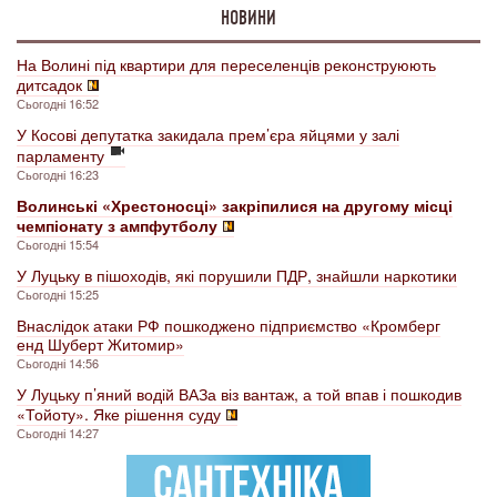
НОВИНИ
На Волині під квартири для переселенців реконструюють
дитсадок
Сьогодні 16:52
У Косові депутатка закидала прем’єра яйцями у залі
парламенту
Сьогодні 16:23
Волинські «Хрестоносці» закріпилися на другому місці
чемпіонату з ампфутболу
Сьогодні 15:54
У Луцьку в пішоходів, які порушили ПДР, знайшли наркотики
Сьогодні 15:25
Внаслідок атаки РФ пошкоджено підприємство «Кромберг
енд Шуберт Житомир»
Сьогодні 14:56
У Луцьку п’яний водій ВАЗа віз вантаж, а той впав і пошкодив
«Тойоту». Яке рішення суду
Сьогодні 14:27