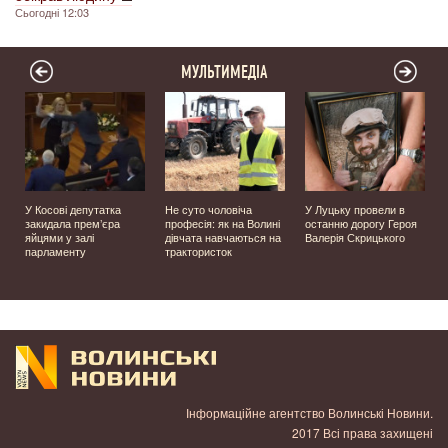
Сьогодні 12:03
МУЛЬТИМЕДІА
У Косові депутатка
Не суто чоловіча
У Луцьку провели в
закидала прем’єра
професія: як на Волині
останню дорогу Героя
яйцями у залі
дівчата навчаються на
Валерія Скрицького
парламенту
трактористок
Інформаційне агентство Волинські Новини.
2017 Всі права захищені