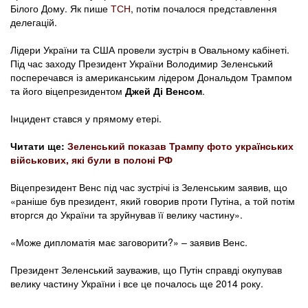
Білого Дому. Як пише
ТСН
, потім почалося представлення
делегацій.
Лідери України та США провели зустріч в Овальному кабінеті.
Під час заходу Президент України Володимир Зеленський
посперечався із американським лідером Дональдом Трампом
та його віцепрезидентом
Джей Ді Венсом
.
Інцидент стався у прямому етері.
Читати ще:
Зеленський показав Трампу фото українських
військових, які були в полоні РФ
Віцепрезидент Венс під час зустрічі із Зеленським заявив, що
«раніше був президент, який говорив проти Путіна, а той потім
вторгся до України та зруйнував її велику частину».
«Може дипломатія має заговорити?» – заявив Венс.
Президент Зеленський зауважив, що Путін справді окупував
велику частину України і все це почалось ще 2014 року.