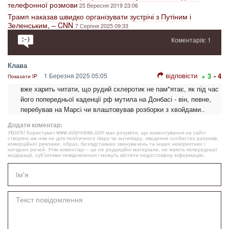
телефонної розмови
25 Вересня 2019 23:06
Трамп наказав швидко організувати зустрічі з Путіним і
Зеленським, – CNN
7 Серпня 2025 09:33
Коментарів: 1
Клава
відповісти
1 Березня 2025 05:05
+ 3
- 4
Показати IP
вже харить читати, що рудий склеротик не пам"ятає, як під час
його попередньої каденції рф мутила на Донбасі - він, певне,
перебував на Марсі чи влаштовував розборки з хвойдами..
Додати коментар:
УВАГА! Користувач www.volynnews.com має розуміти, що коментування на сайті
створені аж ніяк не для політичного піару чи антипіару, зведення особистих рахунків,
комерційної реклами, образ, безпідставних звинувачень та інших некоректних і
негідних речей. Утім коментарі – це не редакційні матеріали, не мають попередньої
модерації, суб’єктивні повідомлення і можуть містити недостовірну інформацію.