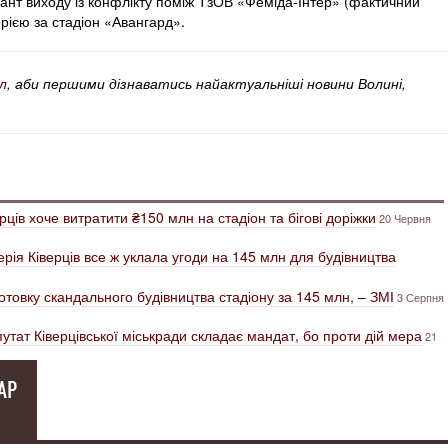
ріант виходу із конфлікту поміж ТзОВ «Феміда-Інтер» (фактичний
рією за стадіон «Авангард».
л
, аби першими дізнаватись найактуальніші новини Волині,
ців хоче витратити ₴150 млн на стадіон та бігові доріжки
20 Червня
рія Ківерців все ж уклала угоди на 145 млн для будівництва
отовку скандального будівництва стадіону за 145 млн, – ЗМІ
3 Серпня
утат Ківерцівської міськради складає мандат, бо проти дій мера
21
АР