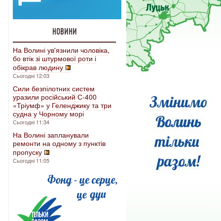
НОВИНИ
На Волині ув'язнили чоловіка,
бо втік зі штурмової роти і
обікрав людину
Сьогодні 12:03
Сили безпілотних систем
уразили російський С-400
«Тріумф» у Геленджику та три
судна у Чорному морі
Сьогодні 11:34
На Волині запланували
ремонти на одному з пунктів
пропуску
Сьогодні 11:05