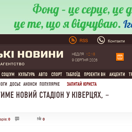
RSS
Контакти
НЕДІЛЯ
12:18
9 СЕРПНЯ 2026
СОЦІУМ
КУЛЬТУРА
АВТО
СПОРТ
ТАБЛОЇД
ПРОЕКТИ ВН
АКЦЕНТИ
Т
ЛОГИ
ДОСЬЄ
АНОНСИ
ПОПУЛЯРНЕ
ЗАПИТАЙ ЮРИСТА
ИМЕ НОВИЙ СТАДІОН У КІВЕРЦЯХ, –
арів:
0
0