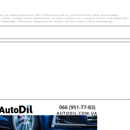
, що коментування на сайті створені аж ніяк не для політичного піару чи антипіару,
, образ, безпідставних звинувачень та інших некоректних і негідних речей. Утім коментарі –
 модерації, суб’єктивні повідомлення і можуть містити недостовірну інформацію.