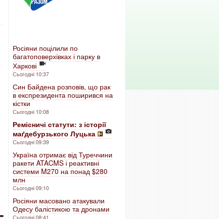
Росіяни поцілили по
багатоповерхівках і парку в
Харкові
Сьогодні 10:37
Син Байдена розповів, що рак
в експрезидента поширився на
кістки
Сьогодні 10:08
Ремісничі статути: з історії
маґдебурзького Луцька
Сьогодні 09:39
Україна отримає від Туреччини
ракети ATACMS і реактивні
системи M270 на понад $280
млн
Сьогодні 09:10
Росіяни масовано атакували
Одесу балістикою та дронами
Сьогодні 08:41