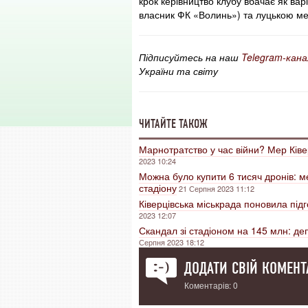
крок керівництво клубу вбачає як ва
власник ФК «Волинь») та луцькою ме
Підписуйтесь на наш
Telegram-кана
України та світу
ЧИТАЙТЕ ТАКОЖ
Марнотратство у час війни? Мер Ківер
2023 10:24
Можна було купити 6 тисяч дронів: ме
стадіону
21 Серпня 2023 11:12
Ківерцівська міськрада поновила підг
2023 12:07
Скандал зі стадіоном на 145 млн: деп
Серпня 2023 18:12
ДОДАТИ СВІЙ КОМЕНТ
Коментарів: 0