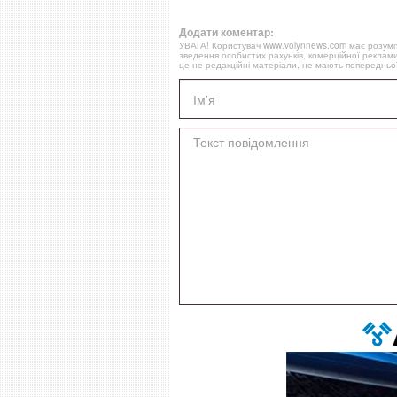
Додати коментар:
УВАГА! Користувач www.volynnews.com має розуміти
зведення особистих рахунків, комерційної реклами
це не редакційні матеріали, не мають попередньої