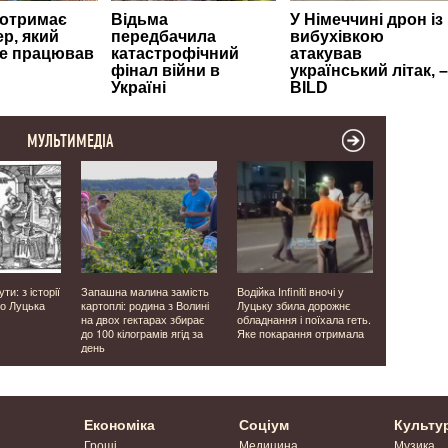
МУЛЬТИМЕДІА
ти: з історії
Запашна малина замість
Водійка Infiniti вночі у
У Луцьку п
о Луцька
картоплі: родина з Волині
Луцьку збила дорожнє
виявили во
на двох гектарах збирає
обладнання і поїхала геть.
без прав і
до 100 кілограмів ягід за
Яке покарання отримала
перевозив 
день
Економіка
Соціум
Культу
Гроші
Медицина
Музика