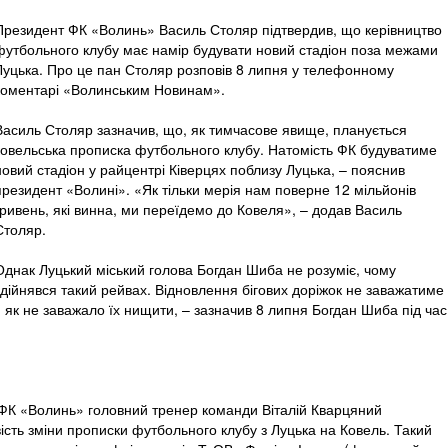
Президент ФК «Волинь» Василь Столяр підтвердив, що керівництво
футбольного клубу має намір будувати новий стадіон поза межами
Луцька. Про це пан Столяр розповів 8 липня у телефонному
коментарі «Волинським Новинам».
Василь Столяр зазначив, що, як тимчасове явище, планується
ковельська прописка футбольного клубу. Натомість ФК будуватиме
новий стадіон у райцентрі Ківерцях поблизу Луцька, – пояснив
президент «Волині». «Як тільки мерія нам поверне 12 мільйонів
гривень, які винна, ми переїдемо до Ковеля», – додав Василь
Столяр.
Однак Луцький міський голова Богдан Шиба не розуміє, чому
здійнявся такий рейвах. Відновлення бігових доріжок не заважатиме
, як не заважало їх нищити, – зазначив 8 липня Богдан Шиба під час
и ФК «Волинь» головний тренер команди Віталій Кварцяний
ть зміни прописки футбольного клубу з Луцька на Ковель. Такий