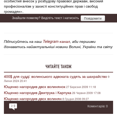
особистий внесок у розбудову правової держави, високий
професіоналізм у захисті конституційних прав і свобод
громадян».
Знайшли помилку? Виділіть текст і натисніть
Повідомити
Підписуйтесь на наш
Telegram-канал
, аби першими
дізнаватись найактуальніші новини Волині, України та світу
ЧИТАЙТЕ ТАКОЖ
400$ для судді: волинського адвоката судять за шахрайство
9
Липня 2024 20:41
Ющенко нагородив двох волинянок
27 Березня 2009 11:18
Ющенко нагородив Дмитрука і Карпука
26 Червня 2009 17:08
Ющенко нагородив двох волинян
8 Грудня 2008 09:27
Коментарів: 0