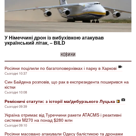
НОВИНИ
Росіяни поцілили по багатоповерхівках і парку в Харкові
Сьогодні 10:37
Син Байдена розповів, що рак в експрезидента поширився на
кістки
Сьогодні 10:08
Ремісничі статути: з історії маґдебурзького Луцька
Сьогодні 09:39
Україна отримає від Туреччини ракети ATACMS і реактивні
системи M270 на понад $280 млн
Сьогодні 09:10
Росіяни масовано атакували Одесу балістикою та дронами