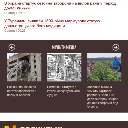
В Україні стартує сезонна заборона на вилов раків у період
другої линьки
Сьогодні 06:18
У Туреччині виявили 1800-річну мармурову статую
давньогрецького бога медицини
Сьогодні 00:29
МУЛЬТИМЕДІА
а
Росіяни поцілили по
Ремісничі статути: з
Запашна малина
багатоповерхівках і
історії маґдебурзького
замість картоплі:
парку в Харкові
Луцька
родина з Волині на
двох гектарах збирає
до 100 кілограмів ягід
за день