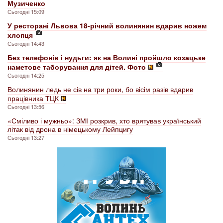
Музиченко
Сьогодні 15:09
У ресторані Львова 18-річний волинянин вдарив ножем
хлопця
Сьогодні 14:43
Без телефонів і нудьги: як на Волині пройшло козацьке
наметове таборування для дітей. Фото
Сьогодні 14:25
Волинянин ледь не сів на три роки, бо вісім разів вдарив
працівника ТЦК
Сьогодні 13:56
«Сміливо і мужньо»: ЗМІ розкрив, хто врятував український
літак від дрона в німецькому Лейпцигу
Сьогодні 13:27