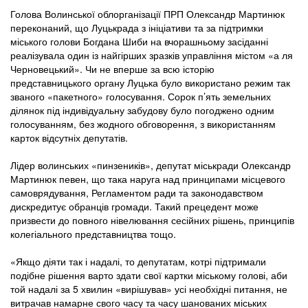
Голова Волинської облорганізації ПРП Олександр Мартинюк
переконаний, що Луцькрада з ініціативи та за підтримки
міського голови Богдана Шиби на вчорашньому засіданні
реалізувала один із найгірших зразків управління містом «а ля
Черновецький». Чи не вперше за всю історію
представницького органу Луцька було використано режим так
званого «пакетного» голосування. Сорок п’ять земельних
ділянок під індивідуальну забудову було погоджено одним
голосуванням, без жодного обговорення, з використанням
карток відсутніх депутатів.
Лідер волинських «пинзеників», депутат міськради Олександр
Мартинюк певен, що така наруга над принципами місцевого
самоврядування, Регламентом ради та законодавством
дискредитує обранців громади. Такий прецедент може
призвести до повного нівелювання сесійних рішень, принципів
колегіального представництва тощо.
«Якщо діяти так і надалі, то депутатам, котрі підтримали
подібне рішення варто здати свої картки міському голові, аби
той надалі за 5 хвилин «вирішував» усі необхідні питання, не
витрачав намарне свого часу та часу шанованих міських