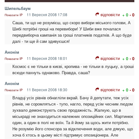
Шипельбаум
відповісти
11 Вересня 2008 17:08
+ 0
- 0
Показати IP
Саша, ти що не розумієш, що скоро вибори міського голови, А
Шибі потрібні гроші на перевибори! У Шиби вже почалася
передвиборча кампанія за гроші платників податків. А що буде
далі - ти ще й сам здивуєшся!
Анонім
відповісти
11 Вересня 2008 18:01
+ 0
- 0
Показати IP
Космос є не тiльки в києві, кропива - не тільки в луцьку, а гроші
всюди пахнуть однаково. Правда, саша?
Анонім
відповісти
11 Вересня 2008 18:30
+ 0
- 0
Показати IP
Владці усіх рівнів обнагліли вкрай. Бачу й депутати, теж усіх
рівнів, не соромляться - тупо, нагло, перед усім чесним людом
зухвало демонструють свою продажність. Жалкую, що в
міськраді не знаходиться належних опозиційних сил. Мартинюк
один, а один в полі не воїн. Та й йому за щось жити потрібно.
Не розумію його спонсора за відключення води, але дякую, що
хоча б хтось в цьому місті підтримує опозиціонера. Але