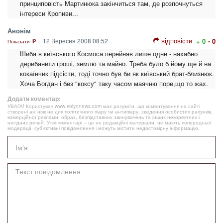
принциповість Мартинюка закінчиться там, де розпочнуться
інтереси Кропиви...
Анонім
відповісти
12 Вересня 2008 08:52
+ 0
- 0
Показати IP
Шиба в київського Космоса перейняв лише одне - нахабно
дерибанити гроші, землю та майно. Треба було б йому ще й на
кокаїнчик підсісти, тоді точно був би як київський брат-близнюк.
Хоча Богдан і без "коксу" таку часом маячню поре,що то жах.
Додати коментар:
УВАГА! Користувач www.volynnews.com має розуміти, що коментування на сайті
створені аж ніяк не для політичного піару чи антипіару, зведення особистих рахунків,
комерційної реклами, образ, безпідставних звинувачень та інших некоректних і
негідних речей. Утім коментарі – це не редакційні матеріали, не мають попередньої
модерації, суб’єктивні повідомлення і можуть містити недостовірну інформацію.