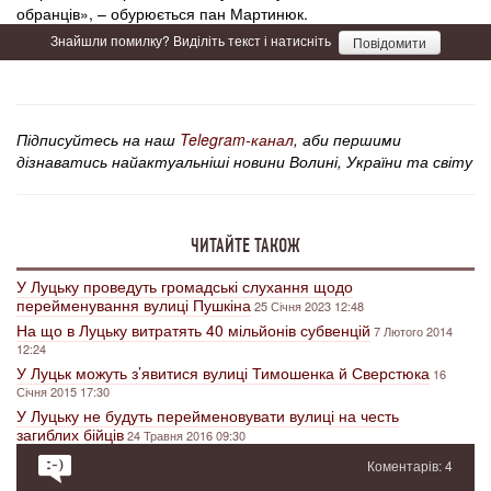
обранців», – обурюється пан Мартинюк.
Знайшли помилку? Виділіть текст і натисніть
Повідомити
Підписуйтесь на наш
Telegram-канал
, аби першими
дізнаватись найактуальніші новини Волині, України та світу
ЧИТАЙТЕ ТАКОЖ
У Луцьку проведуть громадські слухання щодо
перейменування вулиці Пушкіна
25 Січня 2023 12:48
На що в Луцьку витратять 40 мільйонів субвенцій
7 Лютого 2014
12:24
У Луцьк можуть з’явитися вулиці Тимошенка й Сверстюка
16
Січня 2015 17:30
У Луцьку не будуть перейменовувати вулиці на честь
загиблих бійців
24 Травня 2016 09:30
Коментарів: 4