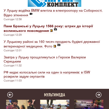
У Луцьку водійка BMW влетіла в електроопору на Соборності.
Відео зіткнення
Сьогодні 12:58
Пани Бранські у Луцьку 1566 року: штрих до історії
волинського повсякдення
Сьогодні 12:29
У Луцькому районі за 160 тисяч продають будівлі державної
ветеринарної медицини. Фото
Сьогодні 12:01
Завтра у Луцьку прощатимуться з Героєм Валерієм
Скрицьким
Сьогодні 11:32
РФ кидає колосальні сили на один із напрямків: в ISW
розкрили задум окупантів
Сьогодні 11:03
МУЛЬТИМЕДІА