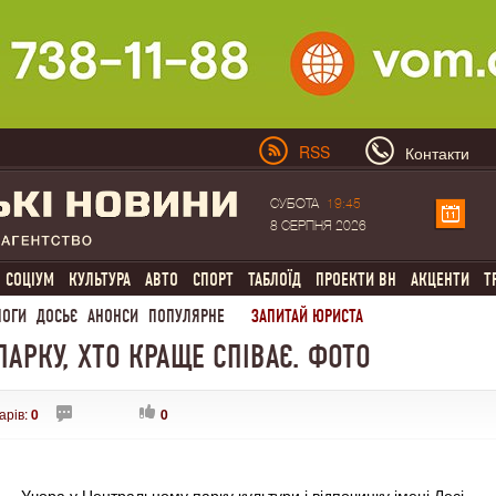
RSS
Контакти
СУБОТА
19:45
8 СЕРПНЯ 2026
СОЦІУМ
КУЛЬТУРА
АВТО
СПОРТ
ТАБЛОЇД
ПРОЕКТИ ВН
АКЦЕНТИ
Т
ЛОГИ
ДОСЬЄ
АНОНСИ
ПОПУЛЯРНЕ
ЗАПИТАЙ ЮРИСТА
ПАРКУ, ХТО КРАЩЕ СПІВАЄ. ФОТО
арів:
0
0
Учора у Центральному парку культури і відпочинку імені Лесі