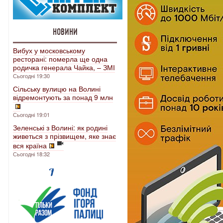
НОВИНИ
Вибух у московському
ресторані: померла ще одна
родичка генерала Чайка, – ЗМІ
Сьогодні 19:30
Сільську вулицю на Волині
відремонтують за понад 9 млн
Сьогодні 19:01
Зеленські з Волині: як родині
живеться з прізвищем, яке знає
вся країна
Сьогодні 18:32