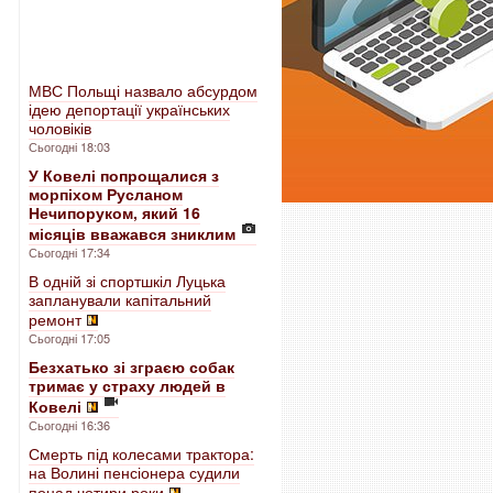
МВС Польщі назвало абсурдом
ідею депортації українських
чоловіків
Сьогодні 18:03
У Ковелі попрощалися з
морпіхом Русланом
Нечипоруком, який 16
місяців вважався зниклим
Сьогодні 17:34
В одній зі спортшкіл Луцька
запланували капітальний
ремонт
Сьогодні 17:05
Безхатько зі зграєю собак
тримає у страху людей в
Ковелі
Сьогодні 16:36
Смерть під колесами трактора:
на Волині пенсіонера судили
понад чотири роки