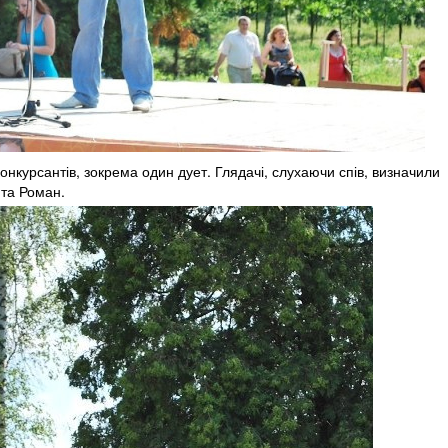
конкурсантів, зокрема один дует. Глядачі, слухаючи спів, визначили
 та Роман.