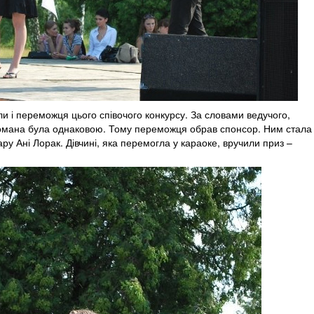
и і переможця цього співочого конкурсу. За словами ведучого,
 за Романа була однаковою. Тому переможця обрав спонсор. Ним стала
ару Ані Лорак. Дівчині, яка перемогла у караоке, вручили приз –