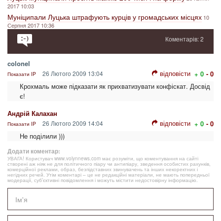
2017 10:03
Муніципали Луцька штрафують курців у громадських місцях
10
Серпня 2017 10:36
Коментарів: 2
colonel
відповісти
26 Лютого 2009 13:04
+ 0
- 0
Показати IP
Крохмаль може підказати як прихватизувати конфіскат. Досвід
є!
Андрій Калахан
відповісти
26 Лютого 2009 14:04
+ 0
- 0
Показати IP
Не поділили )))
Додати коментар:
УВАГА! Користувач www.volynnews.com має розуміти, що коментування на сайті
створені аж ніяк не для політичного піару чи антипіару, зведення особистих рахунків,
комерційної реклами, образ, безпідставних звинувачень та інших некоректних і
негідних речей. Утім коментарі – це не редакційні матеріали, не мають попередньої
модерації, суб’єктивні повідомлення і можуть містити недостовірну інформацію.