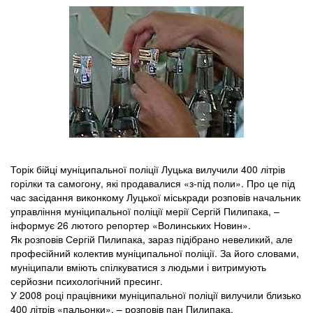
Торік бійці муніципальної поліції Луцька вилучили 400 літрів
горілки та самогону, які продавалися «з-під поли». Про це під
час засідання виконкому Луцької міськради розповів начальник
управління муніципальної поліції мерії Сергій Пилипака, –
інформує 26 лютого репортер «Волинських Новин».
Як розповів Сергій Пилипака, зараз підібрано невеликий, але
професійний колектив муніципальної поліції. За його словами,
муніципали вміють спілкуватися з людьми і витримують
серйозни психологічний пресинг.
У 2008 році працівники муніципальної поліції вилучили близько
400 літрів «пальонки», – розповів пан Пилипака.