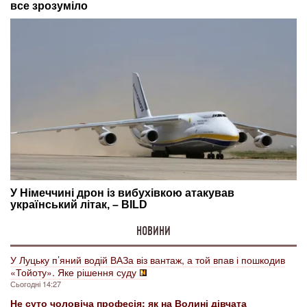
НОВИНИ
У Луцьку п’яний водій ВАЗа віз вантаж, а той впав і пошкодив
«Тойоту». Яке рішення суду
Сьогодні 14:27
Не суто чоловіча професія: як на Волині дівчата