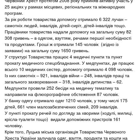
Червоний Хрест протягом 2008 року прийняв активну участь у
25 акціях у рамках місцевих, регіональних та міжнародних
програм.
За рік роботи товариства допомогу отримало 6 322 лучан –
самотніх людей, інвалідів, дітей-сиріт, дітей-інвалідів тощо.
Працівники товариства надали допомогу на загальну суму 82
308 гривень – в одягом, взуттям, речами першої необхідності
та продуктами. Гроші ж отримали 145 чоловік (згідно із
заявами) на загальну суму 1650 гривень.
У структурі Товариства працює 4 медичні пункти та пункт
прокату медичного спецобладнання. У медпунктах, де працює
всього 10 медичних сестер, допомогу отримало 4 098 чоловік.
Із них самотніх – 921, інвалідів війни – 248, інвалідів праці та
загального захворювання – 318, інвалідів дитинства – 62.
Медпункти провели 252 бесіди на медичну тематику та
направили на флюорографічне обстеження 87 чоловік.
У банку одягу отримало одяг 1210 чоловік, у тому числі 175
дітей, 661 член малозабезпечених сімей, 209 інвалідів.
У пункті прокату речей по догляду за хворими (ходулі, милиці,
крісла-туалети тощо) видали допоміжних пристроїв 161
чоловіку.
Крім того, Луцька міська організація Товариства Червоного
Хреста України залучала одяг, взуття, продукти та кошти на