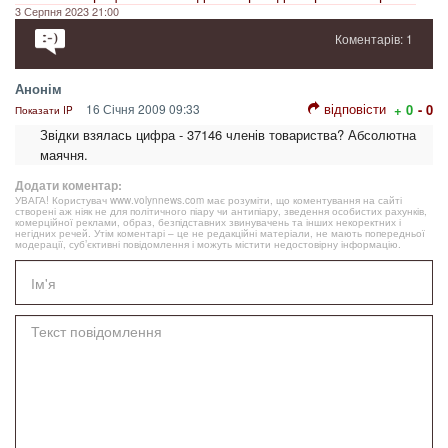
3 Серпня 2023 21:00
Коментарів: 1
Анонім
відповісти
16 Січня 2009 09:33
+ 0
- 0
Показати IP
Звідки взялась цифра - 37146 членів товариства? Абсолютна
маячня.
Додати коментар:
УВАГА! Користувач www.volynnews.com має розуміти, що коментування на сайті
створені аж ніяк не для політичного піару чи антипіару, зведення особистих рахунків,
комерційної реклами, образ, безпідставних звинувачень та інших некоректних і
негідних речей. Утім коментарі – це не редакційні матеріали, не мають попередньої
модерації, суб’єктивні повідомлення і можуть містити недостовірну інформацію.