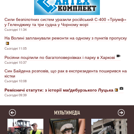
Сили безпілотних систем уразили російський С-400 «Тріумф»
у Геленджику та три судна у Чорному морі
Сьогодні 11:34
На Волині запланували ремонти на одному з пунктів пропуску
Сьогодні 11:05
Росіяни поцілили по багатоповерхівках і парку в Харкові
Сьогодні 10:37
Син Байдена розповів, що рак в експрезидента поширився на
кістки
Сьогодні 10:08
Ремісничі статути: з історії маґдебурзького Луцька
Сьогодні 09:39
МУЛЬТИМЕДІА