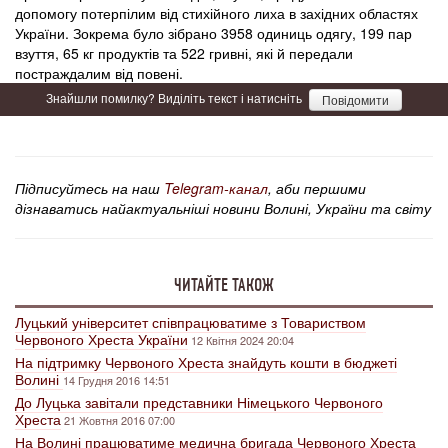
допомогу потерпілим від стихійного лиха в західних областях
України. Зокрема було зібрано 3958 одиниць одягу, 199 пар
взуття, 65 кг продуктів та 522 гривні, які й передали
постраждалим від повені.
Знайшли помилку? Виділіть текст і натисніть
Повідомити
Підписуйтесь на наш
Telegram-канал
, аби першими
дізнаватись найактуальніші новини Волині, України та світу
ЧИТАЙТЕ ТАКОЖ
Луцький університет співпрацюватиме з Товариством
Червоного Хреста України
12 Квітня 2024 20:04
На підтримку Червоного Хреста знайдуть кошти в бюджеті
Волині
14 Грудня 2016 14:51
До Луцька завітали представники Німецького Червоного
Хреста
21 Жовтня 2016 07:00
На Волині працюватиме медична бригада Червоного Хреста