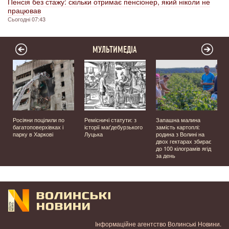
Пенсія без стажу: скільки отримає пенсіонер, який ніколи не
працював
Сьогодні 07:43
МУЛЬТИМЕДІА
а
Росіяни поцілили по
Ремісничі статути: з
Запашна малина
багатоповерхівках і
історії маґдебурзького
замість картоплі:
парку в Харкові
Луцька
родина з Волині на
двох гектарах збирає
до 100 кілограмів ягід
за день
Інформаційне агентство Волинські Новини.