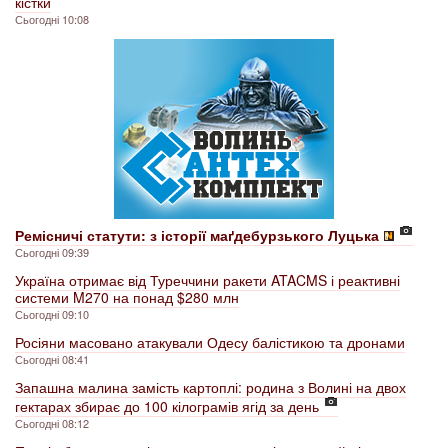
кістки
Сьогодні 10:08
Ремісничі статути: з історії маґдебурзького Луцька
Сьогодні 09:39
Україна отримає від Туреччини ракети ATACMS і реактивні
системи M270 на понад $280 млн
Сьогодні 09:10
Росіяни масовано атакували Одесу балістикою та дронами
Сьогодні 08:41
Запашна малина замість картоплі: родина з Волині на двох
гектарах збирає до 100 кілограмів ягід за день
Сьогодні 08:12