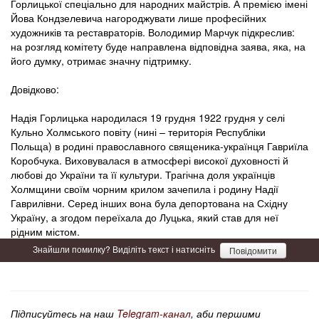
Горлицької спеціально для народних майстрів. А премією імені
Йова Кондзелевича нагороджувати лише професійних
художників та реставраторів. Володимир Марчук підкреслив:
на розгляд комітету буде направлена відповідна заява, яка, на
його думку, отримає значну підтримку.
Довідково:
Надія Горлицька народилася 19 грудня 1922 грудня у селі
Кульно Холмського повіту (нині – територія Республіки
Польща) в родині православного священика-українця Гавриїла
Коробчука. Виховувалася в атмосфері високої духовності й
любові до України та її культури. Трагічна доля українців
Холмщини своїм чорним крилом зачепила і родину Надії
Гаврилівни. Серед інших вона була депортована на Східну
Україну, а згодом переїхала до Луцька, який став для неї
рідним містом.
Знайшли помилку? Виділіть текст і натисніть
Повідомити
Підписуйтесь на наш
Telegram-канал
, аби першими