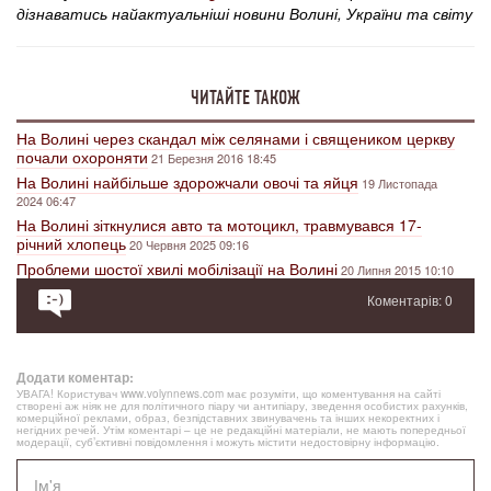
дізнаватись найактуальніші новини Волині, України та світу
ЧИТАЙТЕ ТАКОЖ
На Волині через скандал між селянами і священиком церкву
почали охороняти
21 Березня 2016 18:45
На Волині найбільше здорожчали овочі та яйця
19 Листопада
2024 06:47
На Волині зіткнулися авто та мотоцикл, травмувався 17-
річний хлопець
20 Червня 2025 09:16
Проблеми шостої хвилі мобілізації на Волині
20 Липня 2015 10:10
Коментарів: 0
Додати коментар:
УВАГА! Користувач www.volynnews.com має розуміти, що коментування на сайті
створені аж ніяк не для політичного піару чи антипіару, зведення особистих рахунків,
комерційної реклами, образ, безпідставних звинувачень та інших некоректних і
негідних речей. Утім коментарі – це не редакційні матеріали, не мають попередньої
модерації, суб’єктивні повідомлення і можуть містити недостовірну інформацію.