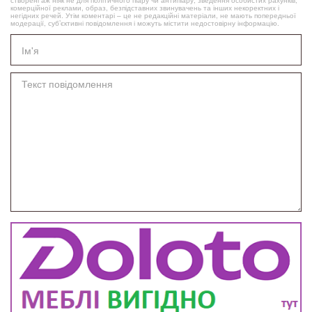
створені аж ніяк не для політичного піару чи антипіару, зведення особистих рахунків,
комерційної реклами, образ, безпідставних звинувачень та інших некоректних і
негідних речей. Утім коментарі – це не редакційні матеріали, не мають попередньої
модерації, суб’єктивні повідомлення і можуть містити недостовірну інформацію.