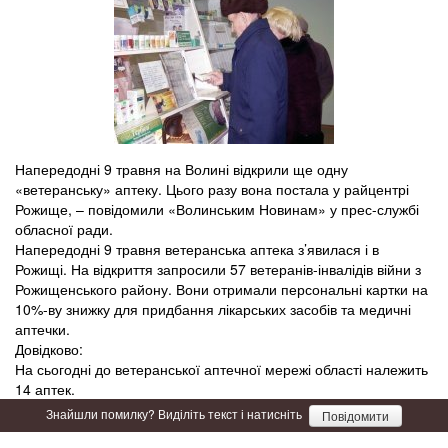
Напередодні 9 травня на Волині відкрили ще одну
«ветеранську» аптеку. Цього разу вона постала у райцентрі
Рожище, – повідомили «Волинським Новинам» у прес-службі
обласної ради.
Напередодні 9 травня ветеранська аптека з’явилася і в
Рожищі. На відкриття запросили 57 ветеранів-інвалідів війни з
Рожищенського району. Вони отримали персональні картки на
10%-ву знижку для придбання лікарських засобів та медичні
аптечки.
Довідково:
На сьогодні до ветеранської аптечної мережі області належить
14 аптек.
Знайшли помилку? Виділіть текст і натисніть
Повідомити