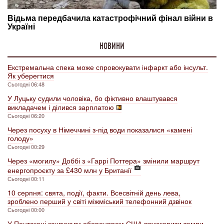
НОВИНИ
Екстремальна спека може спровокувати інфаркт або інсульт.
Як уберегтися
Сьогодні 06:48
У Луцьку судили чоловіка, бо фіктивно влаштувався
викладачем і ділився зарплатою
Сьогодні 06:20
Через посуху в Німеччині з-під води показалися «камені
голоду»
Сьогодні 00:29
Через «могилу» Доббі з «Гаррі Поттера» змінили маршрут
енергопроєкту за £430 млн у Британії
Сьогодні 00:11
10 серпня: свята, події, факти. Всесвітній день лева,
зроблено перший у світі міжміський телефонний дзвінок
Сьогодні 00:00
У Пентагоні закликали оборонпром США прискорити темпи