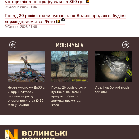
мотоцикліста, оштрафували на 850 грн
9 Серпня 2026 21:36
Понад 20 років стояли пусткою: на Волині продають будівлі
держпідприємства. Фото
9 Серпня 2026 21:08
МУЛЬТИМЕДІА
Через «могилу» Доббі з
Понад 20 років стояли
У селі на Волині згорів
о
«Гаррі Поттера»
пусткою: на Волині
легковик
змінили маршрут
продають будівлі
енергопроєкту за £430
держпідприємства.
млн у Британії
Фото