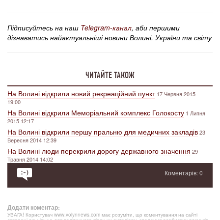
Підписуйтесь на наш
Telegram-канал
, аби першими
дізнаватись найактуальніші новини Волині, України та світу
ЧИТАЙТЕ ТАКОЖ
На Волині відкрили новий рекреаційний пункт
17 Червня 2015
19:00
На Волині відкрили Меморіальний комплекс Голокосту
1 Липня
2015 12:17
На Волині відкрили першу пральню для медичних закладів
23
Вересня 2014 12:39
На Волині люди перекрили дорогу державного значення
29
Травня 2014 14:02
Коментарів: 0
Додати коментар:
УВАГА! Користувач www.volynnews.com має розуміти, що коментування на сайті