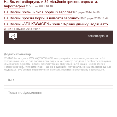
На Волині заборгували 35 мільйонів гривень зарплати.
Інфографіка
2 Лютого 2021 16:48
На Волині збільшилися борги із зарплат
8 Грудня 2014 14:56
На Волині зросли борги із виплати зарплати
30 Грудня 2020 11:44
На Волині «VOLKSWAGEN» збив 13-річну дівчину: водій авто
зник
14 Грудня 2013 16:47
Коментарів: 0
Додати коментар:
УВАГА! Користувач www.volynnews.com має розуміти, що коментування на сайті
створені аж ніяк не для політичного піару чи антипіару, зведення особистих рахунків,
комерційної реклами, образ, безпідставних звинувачень та інших некоректних і
негідних речей. Утім коментарі – це не редакційні матеріали, не мають попередньої
модерації, суб’єктивні повідомлення і можуть містити недостовірну інформацію.