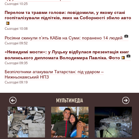
Сьогодні 10:25
Перелом та травми голови: повідомили, у якому стані
госпіталізували підлітків, яких на Соборності збило авто
Сьогодні 10:08
Росіяни скинули п’ять КАБів на Суми: поранено 14 людей
Сьогодні 09:52
«Невидимі мости»: у Луцьку відбулася презентація книг
волинського дипломата Володимира Павліка. Фото
Сьогодні 09:35
Безпілотники атакували Татарстан: під ударом –
Нижньокамський НПЗ
Сьогодні 09:19
МУЛЬТИМЕДІА