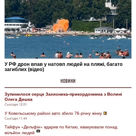
НОВИНИ
Зупинилося серце Захисника-прикордонника з Волині
Олега Дишка
Сьогодні 12:01
У Ковельському районі авто збило 76-річну жінку
Сьогодні 11:44
Тайфун «Дельфін» вдарив по Китаю, евакуювали понад
мільйон людей