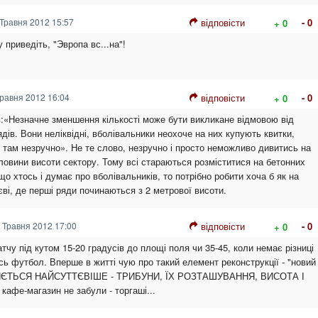
Травня 2012 15:57
відповісти
- 0
+ 0
приведіть, "Эвропа вс...на"!
равня 2012 16:04
відповісти
- 0
+ 0
:«Незначне зменшення кількості може бути викликане відмовою від
дів. Вони неліквідні, вболівальники неохоче на них купують квитки,
там незручно». Не те слово, незручно і просто неможливо дивитись на
ловини висоти сектору. Тому всі стараються розміститися на бетонних
о хтось і думає про вболівальників, то потрібно робити хоча б як на
єві, де перші ряди починаються з 2 метрової висоти.
 Травня 2012 17:00
відповісти
- 0
+ 0
тчу під кутом 15-20 градусів до площі поля чи 35-45, коли немає різниці
сь футбол. Вперше в житті чую про такий елемент реконструкції - "новий
ІНЯЄТЬСЯ НАЙСУТТЄВІШЕ - ТРИБУНИ, ЇХ РОЗТАШУВАННЯ, ВИСОТА І
кафе-магазин не забули - торгаші...