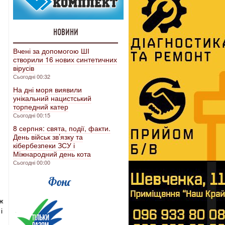
НОВИНИ
Вчені за допомогою ШІ
створили 16 нових синтетичних
вірусів
Сьогодні 00:32
На дні моря виявили
унікальний нацистський
торпедний катер
Сьогодні 00:15
8 серпня: свята, події, факти.
День військ зв’язку та
кібербезпеки ЗСУ і
Міжнародний день кота
Сьогодні 00:00
ж
і