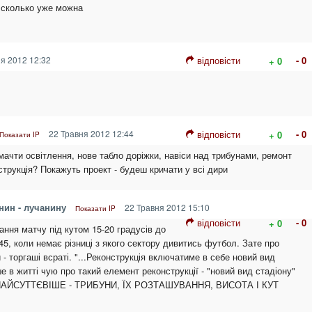
 сколько уже можна
я 2012 12:32
відповісти
- 0
+ 0
22 Травня 2012 12:44
відповісти
- 0
+ 0
Показати IP
і мачти освітлення, нове табло доріжки, навіси над трибунами, ремонт
нструкція? Покажуть проект - будеш кричати у всі дири
нин - лучанину
22 Травня 2012 15:10
Показати IP
відповісти
- 0
+ 0
ання матчу під кутом 15-20 градусів до
45, коли немає різниці з якого сектору дивитись футбол. Зате про
 - торгаші всраті. "...Реконструкція включатиме в себе новий вид
ше в житті чую про такий елемент реконструкції - "новий вид стадіону"
АЙСУТТЄВІШЕ - ТРИБУНИ, ЇХ РОЗТАШУВАННЯ, ВИСОТА І КУТ