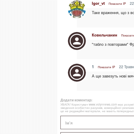
Igor_vt
22
Показати IP
Таке враження, що з в
Ковельчанин
Показати
"табло з повторами" Фр
1
22 Травн
Показати IP
А ще завезуть нові мяч
Додати коментар:
УВАГА! Користувач www.volynnews.com має розуміти
зведення особистих рахунків, комерційної реклами
це не редакційні матеріали, не мають попередньої