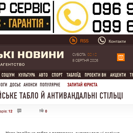
RSS
Контакти
СУБОТА
02:12
8 СЕРПНЯ 2026
СОЦІУМ
КУЛЬТУРА
АВТО
СПОРТ
ТАБЛОЇД
ПРОЕКТИ ВН
АКЦЕНТИ
Т
ЛОГИ
ДОСЬЄ
АНОНСИ
ПОПУЛЯРНЕ
ЗАПИТАЙ ЮРИСТА
ЙСЬКЕ ТАБЛО Й АНТИВАНДАЛЬНІ СТІЛЬЦІ
арів:
12
0
Нове італійське табло з повторами, антивандальні сидіння,