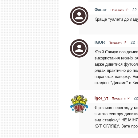
Фанат
22 
Показати IP
Краще туалети до ладу 
IGOR
22 Т
Показати IP
Юрій Савчук повідомив
використання нижніх ря
адже дивитися футбол 
рядах практично до по
парапетах наверху. Якщ
стадіоні "Динамо" в Ки
Igor_vt
22
Показати IP
Є різниця перегляду ма
з якого сектору дивити
вид стадіону" НЕ М
КУТ ОГЛЯДУ. Зате про 