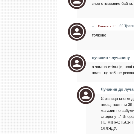
знов отмивание бабла.
+
22 Травн
Показати IP
толково
лучанин - лучанину
а заміна стільців, нов
поля - це тобі не реко
Лучанин до луча
Є різниця спогляд
площі поля чи 35-
магазин не забули
стадіону..." Впер
НЕ МІНЯЄТЬСЯ Н
ОГЛЯДУ.