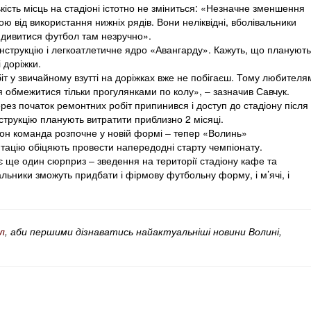
кість місць на стадіоні істотно не зміниться: «Незначне зменшення
ою від використання нижніх рядів. Вони неліквідні, вболівальники
е дивитися футбол там незручно».
нструкцію і легкоатлетичне ядро «Авангарду». Кажуть, що планують
 доріжки.
іт у звичайному взутті на доріжках вже не побігаєш. Тому любителя
 обмежитися тільки прогулянками по колу», ‒ зазначив Савчук.
рез початок ремонтних робіт припинився і доступ до стадіону після
струкцію планують витратити приблизно 2 місяці.
зон команда розпочне у новій формі ‒ тепер «Волинь»
тацію обіцяють провести напередодні старту чемпіонату.
ує ще один сюрприз ‒ зведення на території стадіону кафе та
альники зможуть придбати і фірмову футбольну форму, і м’ячі, і
л
, аби першими дізнаватись найактуальніші новини Волині,