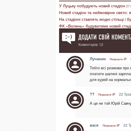
У Луцьку побудують новий стадіон
27 
Новий стадіон та неймовірне свято: 
На стадіоні ставлять модні стільці і б
ФК «Волинь» будуватиме новий стаді
ДОДАТИ СВІЙ КОМЕНТ
Коментарів: 12
Лучанин
Показати IP
Тобто всі розмови про 
платити шалені зарпла
для курей на нормальн
??
22 Трав
Показати IP
А це не той Юрій Савч
вася
22 Т
Показати IP