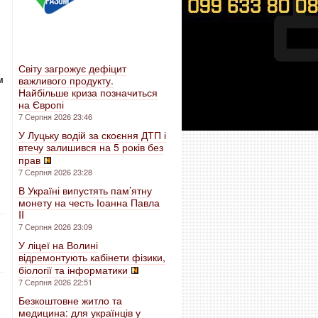
Світу загрожує дефіцит
м
важливого продукту.
Найбільше криза позначиться
на Європі
7 Серпня 2026 23:46
У Луцьку водій за скоєння ДТП і
втечу залишився на 5 років без
прав
7 Серпня 2026 23:28
В Україні випустять пам’ятну
монету на честь Іоанна Павла
II
7 Серпня 2026 23:09
У ліцеї на Волині
відремонтують кабінети фізики,
біології та інформатики
7 Серпня 2026 22:51
Безкоштовне житло та
медицина: для українців у