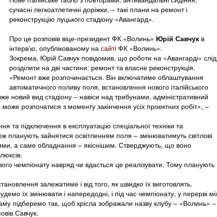
сучасні легкоатлетичні доріжки, ‒ такі плани на ремонт і
реконструкцію луцького стадіону «Авангард».
Про це розповів віце-президент ФК «Волинь»
Юрій Савчук
в
інтервʼю, опублікованому на
сайті
ФК «Волинь».
Зокрема, Юрій Савчук повідомив, що роботи на «Авангарді» слід
розділити на дві частини: ремонт та власне реконструкція.
«Ремонт вже розпочинається. Він включатиме облаштування
автоматичного поливу поля, встановлення нового італійського
 вже новий вид стадіону ‒ навіси над трибунами, адміністративний
а може розпочатися з моменту закінчення усіх проектних робіт», ‒
ння та підключення в експлуатацію спеціальної техніки та
ож планують зайнятися освітленням поля ‒ змінюватимуть світлові
ими, а саме обладнання ‒ якіснішим. Стверджують, що воно
люксів.
вого чемпіонату навряд чи вдасться це реалізувати. Тому планують
становлення залежатиме і від того, як швидко їх виготовлять.
емо їх змінювати і напередодні, і під час чемпіонату, у перерві мі
му підберемо так, щоб крісла зображали назву клубу – «Волинь» ‒ 
овів Савчук.