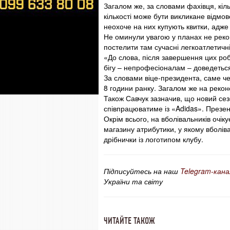
Загалом же, за словами фахівця, кіль
кількості може бути викликане відмов
неохоче на них купують квитки, адж
Не оминули увагою у планах не реко
постелити там сучасні легкоатлетичні
«До слова, після завершення цих роб
бігу – непрофесіоналам ‒ доведеться
За словами віце-президента, саме че
8 години ранку. Загалом же на рекон
Також Савчук зазначив, що новий се
співпрацюватиме із «Adidas». Презен
Окрім всього, на вболівальників очік
магазину атрибутики, у якому вболів
дрібнички із логотипом клубу.
Підписуйтесь на наш
Telegram-кана
України та світу
ЧИТАЙТЕ ТАКОЖ