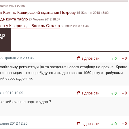
Квітня 2021 22:36
як Камінь-Каширський відзначив Покрову
15 Жовтня 2018 13:02
уде круте табло
27 Червня 2012 18:07
он у Ківерцях, – Василь Столяр
8 Липня 2008 14:44
АР
22 Травня 2012 11:42
відповісти
- 0
+ 0
капітальну реконструкцію та зведення нового стадіону це брехня. Краще
ти іноземцям, ніж перебудувати стадіон зразка 1960 року з трибунами
ий євростадіончик.
ня 2012 12:09
відповісти
- 0
+ 0
ук який очолює партію удар ?
равня 2012 12:26
відповісти
- 0
+ 0