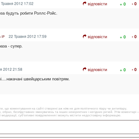
 Травня 2012 17:02
відповісти
- 0
+ 0
оза будуть робити Роллс-Ройс.
22 Травня 2012 17:59
відповісти
- 0
+ 0
 IP
аза - супер.
я 2012 21:58
відповісти
- 0
+ 0
і....накачані швейцарським повітрям.
, що коментування на сайті створені аж ніяк не для політичного піару чи антипіару,
, образ, безпідставних звинувачень та інших некоректних і негідних речей. Утім коментарі –
 модерації, суб’єктивні повідомлення і можуть містити недостовірну інформацію.