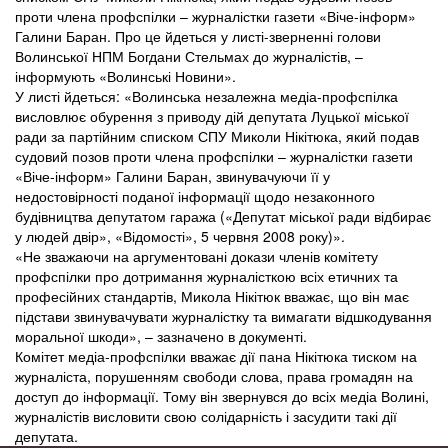
проти члена профспілки – журналістки газети «Віче-інформ»
Галини Баран. Про це йдеться у листі-зверненні голови
Волинської НПМ Богдани Стельмах до журналістів, –
інформують «Волинські Новини».
У листі йдеться: «Волинська незалежна медіа-профспілка
висловлює обурення з приводу дій депутата Луцької міської
ради за партійним списком СПУ Миколи Нікітюка, який подав
судовий позов проти члена профспілки – журналістки газети
«Віче-інформ» Галини Баран, звинувачуючи її у
недостовірності поданої інформації щодо незаконного
будівництва депутатом гаража («Депутат міської ради відбирає
у людей двір», «Відомості», 5 червня 2008 року)».
«Не зважаючи на аргументовані докази членів комітету
профспілки про дотримання журналісткою всіх етичних та
професійних стандартів, Микола Нікітюк вважає, що він має
підстави звинувачувати журналістку та вимагати відшкодування
моральної шкоди», – зазначено в документі.
Комітет медіа-профспілки вважає дії пана Нікітюка тиском на
журналіста, порушенням свободи слова, права громадян на
доступ до інформації. Тому він звернувся до всіх медіа Волині,
журналістів висловити свою солідарність і засудити такі дії
депутата.