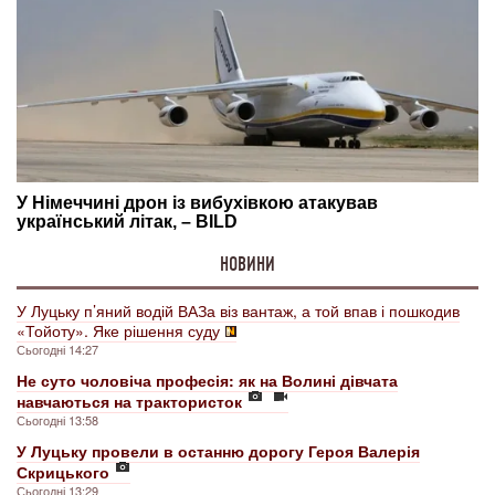
НОВИНИ
У Луцьку п’яний водій ВАЗа віз вантаж, а той впав і пошкодив
«Тойоту». Яке рішення суду
Сьогодні 14:27
Не суто чоловіча професія: як на Волині дівчата
навчаються на трактористок
Сьогодні 13:58
У Луцьку провели в останню дорогу Героя Валерія
Скрицького
Сьогодні 13:29