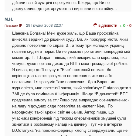
дійшли на тій зустрічі порозуміння. Шкода, що Ви не
дослухались до цих аргументів і вирішили вести війну...
М.Н.
відповісти
29 Грудня 2008 22:37
+ 0
- 0
Показати IP
Шановна Богдана! Мені дуже жаль, що Ваша профспілка
винесла вердикт до рішення суду. Ви, як прокурор міста, який
довіряє потерпілій по справі В., а тому три молодих українці
повинні сидіти в тюрмі. Ви не уважно прочитали попередній мій
коментар. П. Г.Баран - пішак, який використала королева, яка
чомусь дуже нерівно дихає до ВПГ і моєї громадської роботи.
Я писав, що до її опусу в "Віче" претензій не маю, бо
керівництво газети зрозуміло положення в яке вона їх
поставила. І я зрозумів їхнє положення. До п.Баран, як
журналіста, має претензії закон, який зобов'язує її відповідати з
ЗМІ де була поміщена її інформація. Що-до "Відомостей".ВПГ
пред'явила вимогу за ст."Якщо суд виправдає обвинувачених -
на лаву підсудних сяде потерпіла за наклеп" №48. По
народному: такої брехні світ не бачив. Автор пише, що
учасники конференції під тиском оперативників змушені були
зізнатися в розбійному нападі на дівчину і тут же в інтерв'ю
В.Остапука "на прес-конференції хлопці стверджували, що не