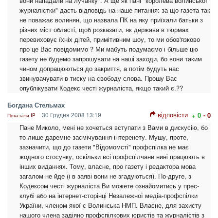
вони нападали на лучанку". А ще як пані "королева волинської
журналістки" дасть відповідь на наше питання: за що газета так
не поважає волинян, що назвала ПК на яку приїхали батьки з
різних міст області, щоб розказати, як держава в тюрмах
перевиховує їхніх дітей, примітивним шоу, то ми обов'язково
про це Вас повідомимо ? Ми мабуть подумаємо і більше цю
газету не будемо запрошувати на наші заходи, бо вони таким
чином допрацюються до закриття, а потім будуть нас
звинувачувати в тиску на свободу слова. Прошу Вас
опублікувати Кодекс честі журналіста, якщо такий є.??
Богдана Стельмах
відповісти
30 Грудня 2008 13:19
+ 0
- 0
Показати IP
Пане Миколо, мені не хочеться вступати з Вами в дискусію, бо
то лише даремне засмічування інтеренету. Мушу, проте,
зазначити, що до газети "Відомомсті" профспілка не має
жодного стосунку, оскільки всі профспілчани нині працюють в
інших виданнях. Тому, власне, про газету і редактора мова
загалом не йде (і в заяві вони не згадуються). По-друге, з
Кодексом честі журналіста Ви можете ознайомитись у прес-
клубі або на інтернет-сторінці Незалежної медіа-профспілки
України, членом якої є Волинська НМП. Власне, для захисту
нашого члена задіяно профспілкових юристів та журналістів з