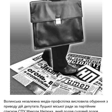
Волинська незалежна медіа-профспілка висловила обурення з
приводу дій депутата Луцької міської ради за партійним
списком СПУ Миколи Нікітюка, який подав судовий позов