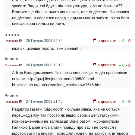
зробити.Люди, які йдуть під прокуратуру, хіба не бояться??.
Бояться ще більше цього чиновника, але їх дістало. Чиновника
не дістало, а обов'язок перед людьми можна забути, бо за його
невиконання ногами не б'ють.
гггггггггг
відповісти
25 Грудня 2008 22:34
+ 0
- 0
Показати IP
нікітюк...менше текста...тиж винний!!!
Анонім
відповісти
26 Грудня 2008 12:13
+ 0
- 0
Показати IP
А Ігор Володимирович Гузь називає позицію медіа-профспілки
опусом http://guzj.livejournal.com/108529.html
http://nation.org.ua/news/lider_block/news7616.html
Анонім
відповісти
27 Грудня 2008 21:45
+ 0
- 0
Показати IP
Редактор газети "Відомості" - сильна жінка, яка не боїться
перешкод і яку так просто як інших своїми депутатськими
повноваженнями не залякаєш! Вона разом і журналісткою
Галиною Баран висвітлили правду про вас і не бояться її
відстоювати та писати чесно для людей, на захист їх інтересів,