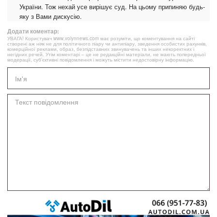
України. Тож нехай усе вирішує суд. На цьому припиняю будь-
яку з Вами дискусію.
Додати коментар:
УВАГА! Користувач www.volynnews.com має розуміти, що коментування на сайті
створені аж ніяк не для політичного піару чи антипіару, зведення особистих рахунків,
комерційної реклами, образ, безпідставних звинувачень та інших некоректних і
негідних речей. Утім коментарі – це не редакційні матеріали, не мають попередньої
модерації, суб’єктивні повідомлення і можуть містити недостовірну інформацію.