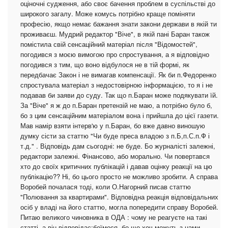
оціночні судження, або своє бачення проблем в суспільстві до
широкого загалу. Може комусь потрібно краще поміняти
професію, якщо немає бажання знати закони держави в якій ти
проживаєш. Мудрий редактор "Віче", в якій пані Баран також
помістила свій сенсаційний матеріал після "Відомостей",
погодився з моєю вимогою про спростування, а я відповідно
погодився з тим, що воно відбулося не в тій формі, як
передбачає Закон і не вимагав компенсації. Як би п.Федоренко
спростувала матеріал з недостовірною інформацією, то я і не
подавав би заяви до суду. Так що п.Баран може подякувати їй.
За "Віче" я ж до п.Баран претензій не маю, а потрібно було б,
бо з цим сенсаційним матеріалом вона і прийшла до цієї газети.
Мав намір взяти інтерв'ю у п.Баран, бо вже давно виношую
думку сісти за статтю "Чи буде преса владою з п.Б,п.С.п.Ф і
т.д." . Відповідь дам сьогодні: не буде. Бо журналісті залежні,
редактори залежні. Фінансово, або морально. Чи повертався
хто до своїх критичних публікацій і давав оцінку реакції на цю
публікацію?? Ні, бо цього просто не можливо зробити. А справа
Воробей почалася тоді, коли О.Нагорний писав статтю
"Полювання за квартирами". Відповідна реакція відповідальних
осіб у владі на його статтю, могла попередити справу Воробей.
Питаю великого чиновника в ОДА : чому не реагуєте на такі
статті, а він відповідає:боїмося, бо що хоч можуть з нами