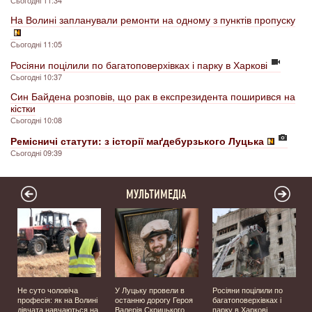
Сьогодні 11:34
На Волині запланували ремонти на одному з пунктів пропуску
Сьогодні 11:05
Росіяни поцілили по багатоповерхівках і парку в Харкові
Сьогодні 10:37
Син Байдена розповів, що рак в експрезидента поширився на
кістки
Сьогодні 10:08
Ремісничі статути: з історії маґдебурзького Луцька
Сьогодні 09:39
МУЛЬТИМЕДІА
Не суто чоловіча
У Луцьку провели в
Росіяни поцілили по
професія: як на Волині
останню дорогу Героя
багатоповерхівках і
️
дівчата навчаються на
Валерія Скрицького
парку в Харкові