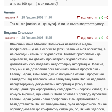
а не за 100 дол. (як ви пишете)!
Анонім
відповісти
28 Грудня 2008 11:10
+ 0
- 0
Показати IP
Так він же [вирізано - цензура]. А ви на нього звертаете увагу.
Богдана Стельмах
відповісти
28 Грудня 2008 15:25
+ 0
- 0
Показати IP
Шановний пане Миколо! Волинська незалежна медіа-
профспілка - це не я особисто (тож і заява не моя особиста), а
на сьогодні - близь 30 журналістів. Комітет профспілки - це
журналісти, які дбають про інтереси журналістики і не
дозволяють собі подавати недостовірну інформацію. Власне,
тому ми б не дозволили собі захищати члена профспілки -
Галину Баран, якби вона дійсно порушила етичні і професійні
стандарти, від власного імені звинувачувала Вас чи надавала
непідтверджену документами інформацію (тому Ваше
припущення про корпоративну солідарність - порожні слова). Ви
чомусь вирішил, що наша із Вами розмова з приводу публікації
Галини Баран (коли члени профспілки Вам аргументували
безпідставність Ваших звинувачень), була несерйозною. Ми не
оприлюднювали цю конфліктну ситуацію, бо, як нам здалося,