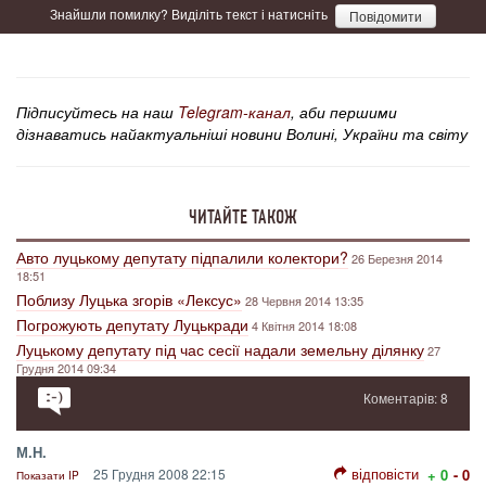
Знайшли помилку? Виділіть текст і натисніть
Повідомити
Підписуйтесь на наш
Telegram-канал
, аби першими
дізнаватись найактуальніші новини Волині, України та світу
ЧИТАЙТЕ ТАКОЖ
Авто луцькому депутату підпалили колектори?
26 Березня 2014
18:51
Поблизу Луцька згорів «Лексус»
28 Червня 2014 13:35
Погрожують депутату Луцькради
4 Квітня 2014 18:08
Луцькому депутату під час сесії надали земельну ділянку
27
Грудня 2014 09:34
Коментарів: 8
М.Н.
відповісти
25 Грудня 2008 22:15
+ 0
- 0
Показати IP