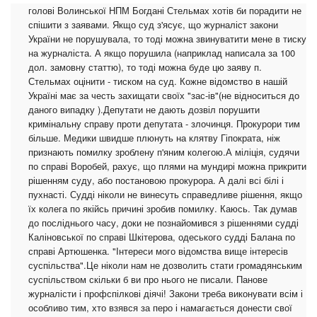
голові Волинської НПМ Богдані Стельмах хотів би порадити не
спішити з заявами. Якщо суд з'ясує, що журналіст закони
України не порушувала, то тоді можна звинуватити мене в тиску
на журналіста. А якщо порушила (наприклад написала за 100
дол. замовну статтю), то тоді можна буде цю заяву п.
Стельмах оцінити - тиском на суд. Кожне відомство в нашій
Україні має за честь захищати своїх "зас-ів"(не відноситься до
даного випадку ).Депутати не дають дозвіл порушити
кримінальну справу проти депутата - злочинця. Прокурори тим
більше. Медики швидше плюнуть на клятву Гіпократа, ніж
признають помилку зроблену п'яним колегою.А міліція, судячи
по справі Воробей, рахує, що плями на мундирі можна прикрити
рішенням суду, або постановою прокурора. А далі всі білі і
пухнасті. Судді ніколи не винесуть справедливе рішення, якщо
їх колега по якійсь причині зробив помилку. Каюсь. Так думав
до посліднього часу, доки не познайомився з рішеннями судді
Каліновської по справі Шкітерова, одеського судді Балана по
справі Артюшенка. "Інтереси мого відомства вище інтересів
суспільства".Це ніколи нам не дозволить стати громадянським
суспільством скільки б ви про нього не писали. Панове
журналісти і профспілкові діячі! Закони треба виконувати всім і
особливо тим, хто взявся за перо і намагається донести свої