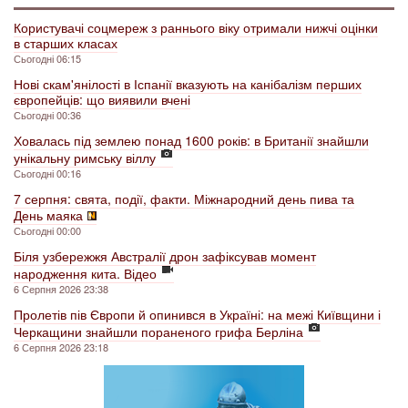
Користувачі соцмереж з раннього віку отримали нижчі оцінки
в старших класах
Сьогодні 06:15
Нові скам'янілості в Іспанії вказують на канібалізм перших
європейців: що виявили вчені
Сьогодні 00:36
Ховалась під землею понад 1600 років: в Британії знайшли
унікальну римську віллу
Сьогодні 00:16
7 серпня: свята, події, факти. Міжнародний день пива та
День маяка
Сьогодні 00:00
Біля узбережжя Австралії дрон зафіксував момент
народження кита. Відео
6 Серпня 2026 23:38
Пролетів пів Європи й опинився в Україні: на межі Київщини і
Черкащини знайшли пораненого грифа Берліна
6 Серпня 2026 23:18