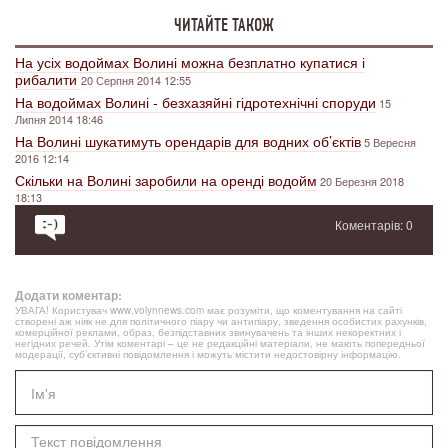
ЧИТАЙТЕ ТАКОЖ
На усіх водоймах Волині можна безплатно купатися і
рибалити
20 Серпня 2014 12:55
На водоймах Волині - безхазяйні гідротехнічні споруди
15
Липня 2014 18:46
На Волині шукатимуть орендарів для водних об’єктів
5 Вересня
2016 12:14
Скільки на Волині заробили на оренді водойм
20 Березня 2018
18:13
Коментарів: 0
Додати коментар:
УВАГА! Користувач www.volynnews.com має розуміти, що коментування на сайті
створені аж ніяк не для політичного піару чи антипіару, зведення особистих рахунків,
комерційної реклами, образ, безпідставних звинувачень та інших некоректних і
негідних речей. Утім коментарі – це не редакційні матеріали, не мають попередньої
модерації, суб’єктивні повідомлення і можуть містити недостовірну інформацію.