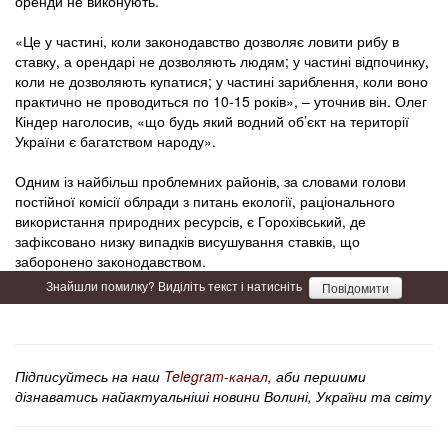
оренди не виконують.
«Це у частині, коли законодавство дозволяє ловити рибу в
ставку, а орендарі не дозволяють людям; у частині відпочинку,
коли не дозволяють купатися; у частині зариблення, коли воно
практично не проводиться по 10-15 років», – уточнив він. Олег
Кіндер наголосив, «що будь який водний об’єкт на території
України є багатством народу».
Одним із найбільш проблемних районів, за словами голови
постійної комісії облради з питань екології, раціонального
використання природних ресурсів, є Горохівський, де
зафіксовано низку випадків висушування ставків, що
заборонено законодавством.
Знайшли помилку? Виділіть текст і натисніть
Повідомити
Підписуйтесь на наш
Telegram-канал
, аби першими
дізнаватись найактуальніші новини Волині, України та світу