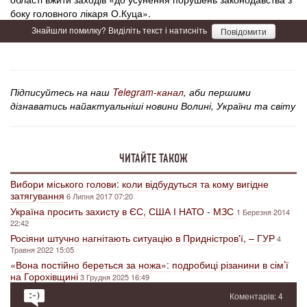
боку головного лікаря О.Куца».
Знайшли помилку? Виділіть текст і натисніть
Повідомити
Підписуйтесь на наш
Telegram-канал
, аби першими
дізнаватись найактуальніші новини Волині, України та світу
ЧИТАЙТЕ ТАКОЖ
Вибори міського голови: коли відбудуться та кому вигідне
затягування
6 Липня 2017 07:20
Україна просить захисту в ЄС, США І НАТО - МЗС
1 Березня 2014
22:42
Росіяни штучно нагнітають ситуацію в Придністров'ї, – ГУР
4
Травня 2022 15:05
«Вона постійно береться за ножа»: подробиці різанини в сім’ї
на Горохівщині
3 Грудня 2025 16:49
Коментарів: 4