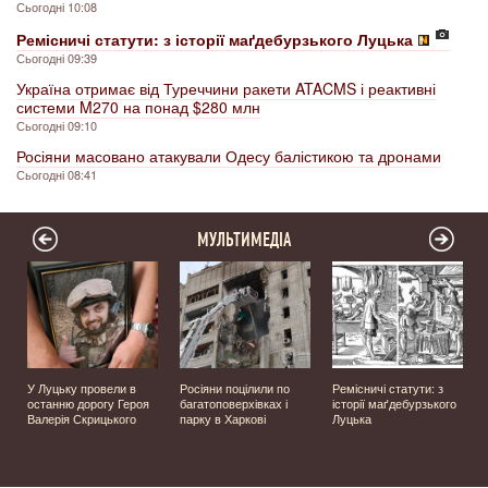
Сьогодні 10:08
Ремісничі статути: з історії маґдебурзького Луцька
Сьогодні 09:39
Україна отримає від Туреччини ракети ATACMS і реактивні
системи M270 на понад $280 млн
Сьогодні 09:10
Росіяни масовано атакували Одесу балістикою та дронами
Сьогодні 08:41
МУЛЬТИМЕДІА
У Луцьку провели в
Росіяни поцілили по
Ремісничі статути: з
и
останню дорогу Героя
багатоповерхівках і
історії маґдебурзького
Валерія Скрицького
парку в Харкові
Луцька