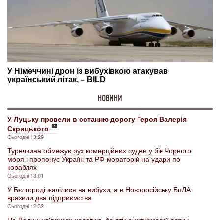
НОВИНИ
У Луцьку провели в останню дорогу Героя Валерія
Скрицького
Сьогодні 13:29
Туреччина обмежує рух комерційних суден у бік Чорного
моря і пропонує Україні та РФ мораторій на удари по
кораблях
Сьогодні 13:01
У Бєлгороді жалілися на вибухи, а в Новоросійську БпЛА
вразили два підприємства
Сьогодні 12:32
На Волині ув'язнили чоловіка, бо втік зі штурмової роти і