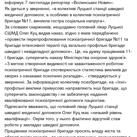
інформує 7 листопада репортер «Волинських Новин».
Як ідеться у зверненні, «в колективі Луцької станції швидкої
медичної допомоги, а особливо в колективі психіатричної
бригади №11, виникла гостра соціальна напруга».
За словами скаржників, нещодавно головний лікар Луцької
СШМД Олег Куц видав наказ, згідно з яким передбачено
«провести перепрофілювання психіатричної бригади №11 та
бригади інтенсивної терапії під загально-профільні бригади
швидкої і невідкладної допомоги». Це, на думку працівників 11-
ї бригади, суперечить наказу Міністерства охорони здоров’я.
«З метою створення видимості не завантаженості роботою
психіатричної бригади спотворюється статистика викликів до
хворих з ознаками психічних розладів», - стверджується у
зверненні. За інформацією колективу психбригади, на «їхні»
профільні виклики примусово направляють інші бригади, що
суперечить законодавству і не забезпечує надання
кваліфікованої психіатричної допомоги пацієнтам.
Підписанти вважають, що головний лікар Луцької станції
швидкої медичної допомоги Олег Куц має «низький рівень
кваліфікації». Окрім того, у нього фактично відсутній стаж
роботи у закладах швидкої допомоги.
Працівники психіатричної бригади просять владу міста та
області вжити заходів «до усунення порушень законодавства з