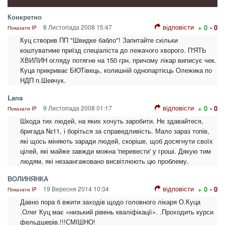
Конкретно
відповісти
8 Листопада 2008 15:47
+ 0
- 0
Показати IP
Куц створив ПП "Швидке бабло"! Запитайте скільки
коштуватиме приїзд спеціаліста до лежачого хворого. П'ЯТЬ
ХВИЛИН огляду потягне на 150 грн. причому лікар виписує чек.
Куца прикриває БЮТівець, колишній однопартієць Олежика по
НДП п.Шевчук.
Lana
відповісти
9 Листопада 2008 01:17
+ 0
- 0
Показати IP
Шкода тих людей, на яких хочуть заробити. Не здавайтеся,
бригада №11, і боріться за справедливість. Мало зараз топів,
які щось міняють заради людей, скоріше, щоб досягнути своїх
цілей, які майже завжди можна 'перевести' у гроші. Дякую тим
людям, які незаангажовано висвітлюють цю проблему.
ВОЛИНЯНКА
відповісти
19 Вересня 2014 10:34
+ 0
- 0
Показати IP
Давно пора б вжити заходів щодо головного лікаря О.Куца
.Олег Куц має «низький рівень кваліфікації». .Проходить курси
фельдшерів.!!!СМІШНО!