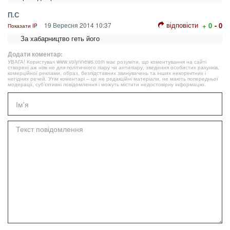
П.С
відповісти
19 Вересня 2014 10:37
+ 0
- 0
Показати IP
За хабарництво геть його
Додати коментар:
УВАГА! Користувач www.volynnews.com має розуміти, що коментування на сайті
створені аж ніяк не для політичного піару чи антипіару, зведення особистих рахунків,
комерційної реклами, образ, безпідставних звинувачень та інших некоректних і
негідних речей. Утім коментарі – це не редакційні матеріали, не мають попередньої
модерації, суб’єктивні повідомлення і можуть містити недостовірну інформацію.