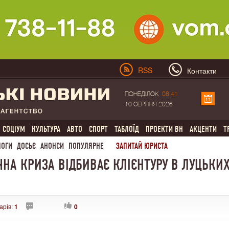
RSS
Контакти
ПОНЕДІЛОК
08:41
10 СЕРПНЯ 2026
СОЦІУМ
КУЛЬТУРА
АВТО
СПОРТ
ТАБЛОЇД
ПРОЕКТИ ВН
АКЦЕНТИ
Т
ЛОГИ
ДОСЬЄ
АНОНСИ
ПОПУЛЯРНЕ
ЗАПИТАЙ ЮРИСТА
ІЧНА КРИЗА ВІДБИВАЄ КЛІЄНТУРУ В ЛУЦЬКИ
арів:
1
0