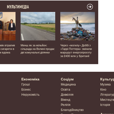
МУЛЬТИМЕДІА
овік втрапив
Менш як за мільйон:
Через «могилу» Доббі з
Понад 20 р
 сигарети в
сільрада на Волині продає
«Гаррі Поттера» змінили
пусткою: н
ни вдома
дві комунальні ділянки
маршрут енергопроєкту
продають б
за £430 млн у Британії
держпідпр
Економіка
Соціум
Культу
Гроші
Медицина
Музика
Бізнес
Освіта
Кіно
Нерухомість
Довкілля
Літерату
Вікенд
Мистецт
Релігія
Історія
Благодійництво