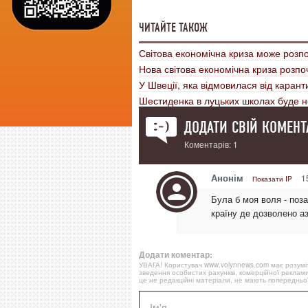
ЧИТАЙТЕ ТАКОЖ
Світова економічна криза може розп
Нова світова економічна криза розпо
У Швеції, яка відмовилася від каран
Шестиденка в луцьких школах буде 
ДОДАТИ СВІЙ КОМЕНТ
Коментарів: 1
Анонім
15
Показати IP
Була б моя воля - поза
країну де дозволено аза
Додати коментар:
УВАГА! Користувач www.volynnews.com має розуміти
зведення особистих рахунків, комерційної реклами
це не редакційні матеріали, не мають попередньої