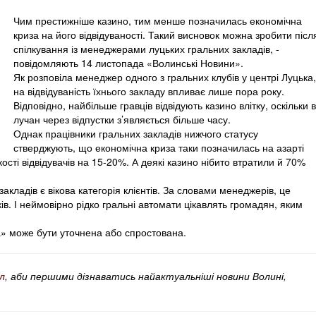
Чим престижніше казино, тим менше позначилась економічна
криза на його відвідуваності. Такий висновок можна зробити післ
спілкування із менеджерами луцьких гральних закладів, -
повідомляють 14 листопада «Волинські Новини».
Як розповіла менеджер одного з гральних клубів у центрі Луцька,
на відвідуваність їхнього закладу впливає лише пора року.
Відповідно, найбільше гравців відвідують казино влітку, оскільки в
лучан через відпустки з’являється більше часу.
Однак працівники гральних закладів нижчого статусу
стверджують, що економічна криза таки позначилась на азарті
ості відвідувачів на 15-20%. А деякі казино нібито втратили й 70%
акладів є вікова категорія клієнтів. За словами менеджерів, це
в. І неймовірно рідко гральні автомати цікавлять громадян, яким
а» може бути уточнена або спростована.
л
, аби першими дізнаватись найактуальніші новини Волині,