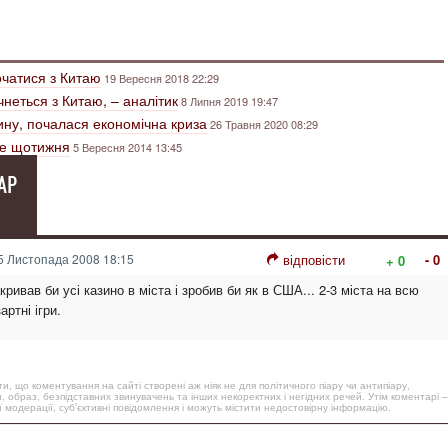
очатися з Китаю
19 Вересня 2018 22:29
чнеться з Китаю, – аналітик
8 Липня 2019 19:47
тину, почалася економічна криза
26 Травня 2020 08:29
не щотижня
5 Вересня 2014 13:45
АР
 Листопада 2008 18:15
відповісти
- 0
+ 0
кривав би усі казино в міста і зробив би як в США... 2-3 міста на всю
ртні ігри.
, що коментування на сайті створені аж ніяк не для політичного піару чи антипіару,
, образ, безпідставних звинувачень та інших некоректних і негідних речей. Утім коментарі –
 модерації, суб’єктивні повідомлення і можуть містити недостовірну інформацію.