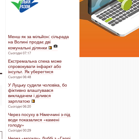
Менш як за мільйон: сільрада
на Волині продає дві
комунальні ділянки
Сьогодні 07:17
Екстремальна спека може
спровокувати інфаркт або
інсульт. Як уберегтися
Сьогодні 06:48
У Луцьку судили чоловіка, бо
фіктивно влаштувався
викладачем і ділився
зарплатою
Сьогодні 06:20
Через посуху в Німеччині з-під
води показалися «камені
голоду»
Сьогодні 00:29
Через «могилу» Доббі з «Гаррі