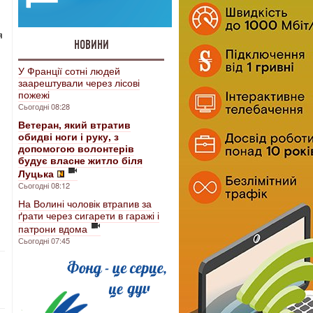
я
НОВИНИ
У Франції сотні людей
заарештували через лісові
пожежі
Сьогодні 08:28
Ветеран, який втратив
обидві ноги і руку, з
допомогою волонтерів
будує власне житло біля
Луцька
Сьогодні 08:12
На Волині чоловік втрапив за
ґрати через сигарети в гаражі і
патрони вдома
Сьогодні 07:45