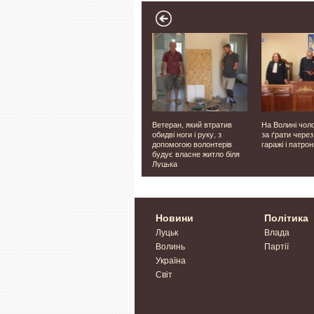
 дронів
Генератори,
Ветеран, який втратив
На Волині чол
квадрокоптери, модеми:
обидві ноги і руку, з
за ґрати через
Луцька громада передала
допомогою волонтерів
гаражі і патро
нову допомогу на фронт
будує власне житло біля
Луцька
Новини
Політика
Луцьк
Влада
Волинь
Партії
Україна
Світ