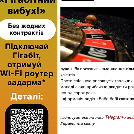
лучан. Як показник – зменшення кільк
клієнтів.
Проте спільною рисою усіх гральних з
молоді люди приблизно двадцяти рокі
понад сорок років.
Інформація радіо «Баба бабі сказал
Підписуйтесь на наш
Telegram-кана
України та світу