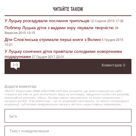
ЧИТАЙТЕ ТАКОЖ
У Луцьку розгадували послання трипільців
12 Серпня 2015 17:32
Поблизу Луцька діток з вадами зору лікували творчістю
28
Вересня 2015 13:15
Діти Слов’янська отримали перші книги з Волині
4 Грудня 2015
10:21
У Луцьку сонячних діток привітали солодкими новорічними
подарунками
27 Грудня 2017 22:01
Коментарів: 0
Додати коментар:
УВАГА! Користувач www.volynnews.com має розуміти, що коментування на сайті
створені аж ніяк не для політичного піару чи антипіару, зведення особистих рахунків,
комерційної реклами, образ, безпідставних звинувачень та інших некоректних і
негідних речей. Утім коментарі – це не редакційні матеріали, не мають попередньої
модерації, суб’єктивні повідомлення і можуть містити недостовірну інформацію.