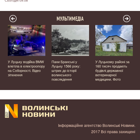
Сьогодні 09:08
МУЛЬТИМЕДІА
У Луцьку водійка BMW
Пани Бранські у
У Луцькому районі за
влетіла в електроопору
Луцьку 1566 року:
160 тисяч продають
на Соборності. Відео
штрих до історії
будівлі державної
зіткнення
волинського
ветеринарної
повсякдення
медицини. Фото
Інформаційне агентство Волинські Новини.
2017 Всі права захищені