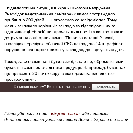
Епідеміологічна ситуація в Україні цьогоріч напружена.
Внаслідок недотримання санітарних вимог постраждало
приблизно 300 дітей, – наголосила санепідеміолог. Тому
медик закликала керівників закладів та відповідальних за
відпочинок дітей осіб не втрачати пильності та контролювати
дотримання санітарних вимог. Тільки за останні 2 тижні,
внаслідок перевірок, обласної СЕС накладено 14 штрафів за
порушення санітарних вимог у закладах, де харчуються діти.
Також, за словами пані Дутковської, часто недобросовісними
бувають і самі постачальники продукції. Наприклад, буває так,
що привозять 20 пачок сиру, з яких декілька виявляється
простроченими.
Знайшли помилку? Виділіть текст і натисніть
Повідомити
Підписуйтесь на наш
Telegram-канал
, аби першими
дізнаватись найактуальніші новини Волині, України та світу