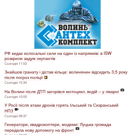
РФ кидає колосальні сили на один із напрямків: в ISW
розкрили задум окупантів
Сьогодні 11:03
Знайшов гранату і дістав кільце: волинянин відсидить 3,5 року
після погроз поліції
Сьогодні 10:34
На Волині після ДТП загорівся мотоцикл, водій – у лікарні
Сьогодні 10:05
У Росії після атаки дронів горять Ільський та Сизранський
НПЗ
Сьогодні 09:37
Генератори, квадрокоптери, модеми: Луцька громада
передала нову допомогу на фронт