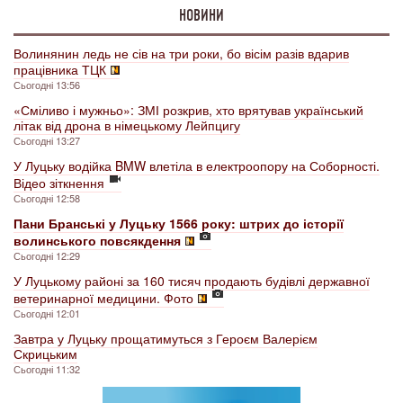
НОВИНИ
Волинянин ледь не сів на три роки, бо вісім разів вдарив
працівника ТЦК
Сьогодні 13:56
«Сміливо і мужньо»: ЗМІ розкрив, хто врятував український
літак від дрона в німецькому Лейпцигу
Сьогодні 13:27
У Луцьку водійка BMW влетіла в електроопору на Соборності.
Відео зіткнення
Сьогодні 12:58
Пани Бранські у Луцьку 1566 року: штрих до історії
волинського повсякдення
Сьогодні 12:29
У Луцькому районі за 160 тисяч продають будівлі державної
ветеринарної медицини. Фото
Сьогодні 12:01
Завтра у Луцьку прощатимуться з Героєм Валерієм
Скрицьким
Сьогодні 11:32