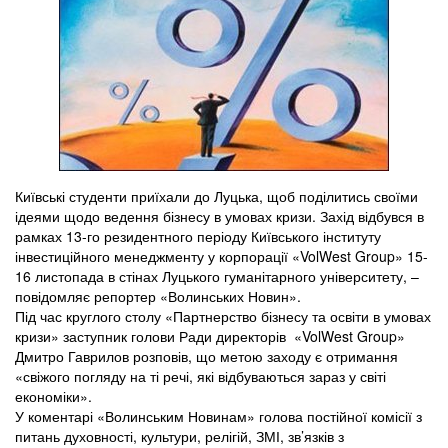
Київські студенти приїхали до Луцька, щоб поділитись своїми
ідеями щодо ведення бізнесу в умовах кризи. Захід відбувся в
рамках 13-го резидентного періоду Київського інституту
інвестиційного менеджменту у корпорації «VolWest Group» 15-
16 листопада в стінах Луцького гуманітарного університету, –
повідомляє репортер «Волинських Новин».
Під час круглого столу «Партнерство бізнесу та освіти в умовах
кризи» заступник голови Ради директорів «VolWest Group»
Дмитро Гаврилов розповів, що метою заходу є отримання
«свіжого погляду на ті речі, які відбуваються зараз у світі
економіки».
У коментарі «Волинським Новинам» голова постійної комісії з
питань духовності, культури, релігій, ЗМІ, зв’язків з