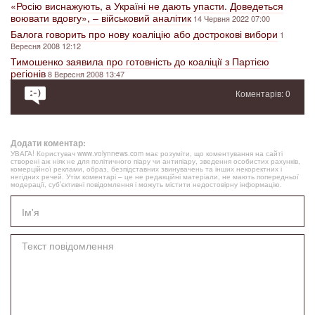
«Росію виснажують, а Україні не дають упасти. Доведеться
воювати вдовгу», – військовий аналітик
14 Червня 2022 07:00
Балога говорить про нову коаліцію або дострокові вибори
1
Вересня 2008 12:12
Тимошенко заявила про готовність до коаліції з Партією
регіонів
8 Вересня 2008 13:47
Коментарів: 0
Додати коментар:
УВАГА! Користувач www.volynnews.com має розуміти, що коментування на сайті
створені аж ніяк не для політичного піару чи антипіару, зведення особистих рахунків,
комерційної реклами, образ, безпідставних звинувачень та інших некоректних і
негідних речей. Утім коментарі – це не редакційні матеріали, не мають попередньої
модерації, суб’єктивні повідомлення і можуть містити недостовірну інформацію.