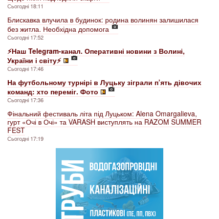
Сьогодні 18:11
Блискавка влучила в будинок: родина волинян залишилася
без житла. Необхідна допомога
Сьогодні 17:52
⚡️Наш Telegram-канал. Оперативні новини з Волині,
України і світу⚡️
Сьогодні 17:46
На футбольному турнірі в Луцьку зіграли п’ять дівочих
команд: хто переміг. Фото
Сьогодні 17:36
Фінальний фестиваль літа під Луцьком: Alena Omargalieva,
гурт «Очі в Очі» та VARASH виступлять на RAZOM SUMMER
FEST
Сьогодні 17:19