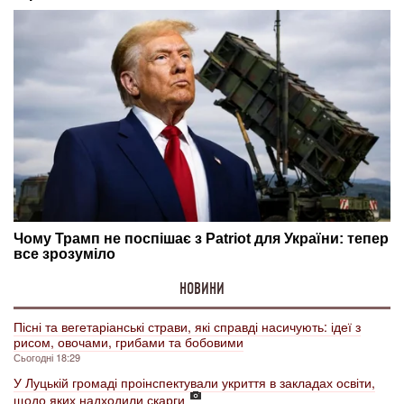
НОВИНИ
Пісні та вегетаріанські страви, які справді насичують: ідеї з
рисом, овочами, грибами та бобовими
Сьогодні 18:29
У Луцькій громаді проінспектували укриття в закладах освіти,
щодо яких надходили скарги