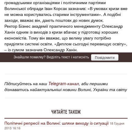
громадськими організаціями і політичними партіями
Волинської облради Іван Корсак зазначив: «В умовах кризи вже
не можна користуватись старими інструментами». А подібні
заходи, вважає він, дають поштовх до нових думок.
Ректор Бізнес академії практичного менеджменту Олександр
Ханін одним із виходів з кризи вбачає у підготовці хороших
економістів. Тому він вважає, що велику увагу потрібно
приділяти системі освіти. «Диплом сьогодні перевищує освіту»,
– із сумом зазначив Олександр Ханін.
Знайшли помилку? Виділіть текст і натисніть
Повідомити
Підписуйтесь на наш
Telegram-канал
, аби першими
дізнаватись найактуальніші новини Волині, України та світу
ЧИТАЙТЕ ТАКОЖ
Політичні репресії на Волині: шляхи виходу із ситуації
18 Грудня
2013 16:16