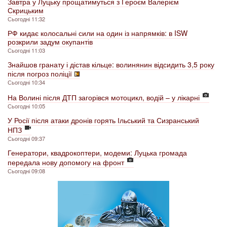
Завтра у Луцьку прощатимуться з Героєм Валерієм
Скрицьким
Сьогодні 11:32
РФ кидає колосальні сили на один із напрямків: в ISW
розкрили задум окупантів
Сьогодні 11:03
Знайшов гранату і дістав кільце: волинянин відсидить 3,5 року
після погроз поліції
Сьогодні 10:34
На Волині після ДТП загорівся мотоцикл, водій – у лікарні
Сьогодні 10:05
У Росії після атаки дронів горять Ільський та Сизранський
НПЗ
Сьогодні 09:37
Генератори, квадрокоптери, модеми: Луцька громада
передала нову допомогу на фронт
Сьогодні 09:08