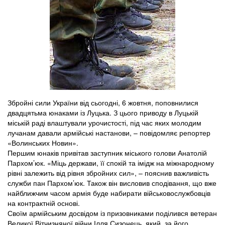
Збройні сили України від сьогодні, 6 жовтня, поповнилися
двадцятьма юнаками із Луцька. З цього приводу в Луцькій
міській раді влаштували урочистості, під час яких молодим
лучанам давали армійські настанови, – повідомляє репортер
«Волинських Новин».
Першим юнаків привітав заступник міського голови Анатолій
Пархом’юк. «Міць держави, її спокій та імідж на міжнародному
рівні залежить від рівня збройних сил», – пояснив важливість
служби пан Пархом’юк. Також він висловив сподівання, що вже
найближчим часом армія буде набирати військовослужбовців
на контрактній основі.
Своїм армійським досвідом із призовниками поділився ветеран
Великої Вітчизняної війни Ілля Сизонець, який, за його