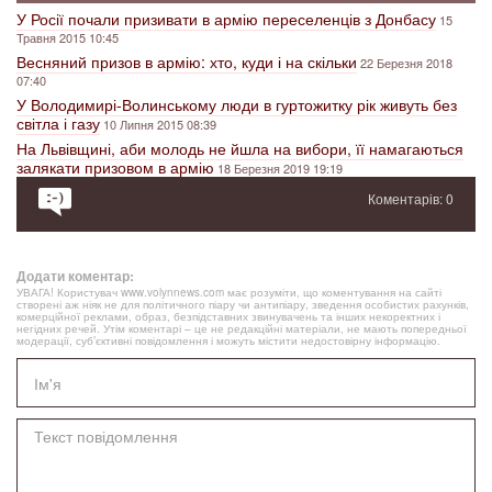
У Росії почали призивати в армію переселенців з Донбасу
15
Травня 2015 10:45
Весняний призов в армію: хто, куди і на скільки
22 Березня 2018
07:40
У Володимирі-Волинському люди в гуртожитку рік живуть без
світла і газу
10 Липня 2015 08:39
На Львівщині, аби молодь не йшла на вибори, її намагаються
залякати призовом в армію
18 Березня 2019 19:19
Коментарів: 0
Додати коментар:
УВАГА! Користувач www.volynnews.com має розуміти, що коментування на сайті
створені аж ніяк не для політичного піару чи антипіару, зведення особистих рахунків,
комерційної реклами, образ, безпідставних звинувачень та інших некоректних і
негідних речей. Утім коментарі – це не редакційні матеріали, не мають попередньої
модерації, суб’єктивні повідомлення і можуть містити недостовірну інформацію.