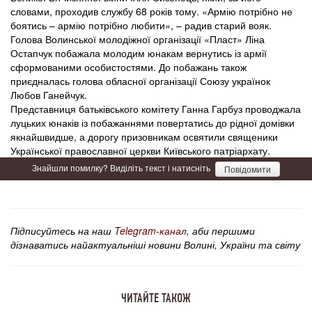
словами, проходив службу 68 років тому. «Армію потрібно не
боятись – армію потрібно любити», – радив старий вояк.
Голова Волинської молодіжної організації «Пласт» Ліна
Остапчук побажала молодим юнакам вернутись із армії
сформованими особистостями. До побажань також
приєдналась голова обласної організації Союзу українок
Любов Ганейчук.
Представниця батьківського комітету Ганна Гарбуз проводжала
луцьких юнаків із побажаннями повертатись до рідної домівки
якнайшвидше, а дорогу призовникам освятили священики
Української православної церкви Київського патріархату.
Знайшли помилку? Виділіть текст і натисніть
Повідомити
Підписуйтесь на наш
Telegram-канал
, аби першими
дізнаватись найактуальніші новини Волині, України та світу
ЧИТАЙТЕ ТАКОЖ