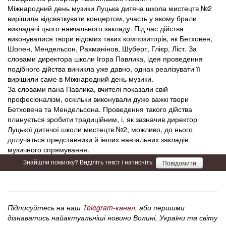
Міжнародний день музики Луцька дитяча школа мистецтв №2
вирішила відсвяткувати концертом, участь у якому брали
викладачі цього навчального закладу. Під час дійства
виконувалися твори відомих таких композиторів, як Бетховен,
Шопен, Мендельсон, Рахманінов, Шуберт, Глієр, Ліст. За
словами директора школи Ігора Павлика, ідея проведення
подібного дійства виникла уже давно, однак реалізувати її
вирішили саме в Міжнародний день музики.
За словами пана Павлика, вчителі показали свій
професіоналізм, оскільки виконували дуже важкі твори
Бетховена та Мендельсона. Проведення такого дійства
планується зробити традиційним, і, як зазначив директор
Луцької дитячої школи мистецтв №2, можливо, до нього
долучаться представники й інших навчальних закладів
музичного спрямування.
Знайшли помилку? Виділіть текст і натисніть
Повідомити
Підписуйтесь на наш
Telegram-канал
, аби першими
дізнаватись найактуальніші новини Волині, України та світу