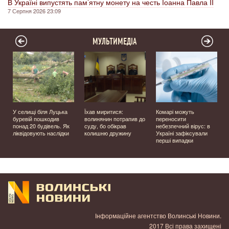
В Україні випустять пам’ятну монету на честь Іоанна Павла II
7 Серпня 2026 23:09
МУЛЬТИМЕДІА
У селищі біля Луцька
Їхав миритися:
Комарі можуть
буревій пошкодив
волинянин потрапив до
переносити
понад 20 будівель. Як
суду, бо обікрав
небезпечний вірус: в
ліквідовують наслідки
колишню дружину
Україні зафіксували
перші випадки
Інформаційне агентство Волинські Новини.
2017 Всі права захищені