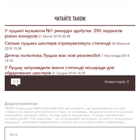
ЧИТАЙТЕ ТАКОЖ
У луцької музшколи №1 рекордні здобутки: 250 лауреатів
різних конкурсів
21 Квітня 2018 20:38
Скільки луцьких школярів отримуватимуть стипендії
26 Вересня
2018 15:56
Дитяча поліклініка Луцька має нові реанімобілі
7 Листопада 2014
16:16
У Луцьку запровадили іменні стипендії міськради для
обдарованих школярів
31 Грудня 2016 16:05
Коментарів: 0
Додати коментар:
УВАГА! Користувач www.volynnews.com має розуміти, що коментування на сайті
створені аж ніяк не для політичного піару чи антипіару, зведення особистих рахунків,
комерційної реклами, образ, безпідставних звинувачень та інших некоректних і
негідних речей. Утім коментарі – це не редакційні матеріали, не мають попередньої
модерації, суб’єктивні повідомлення і можуть містити недостовірну інформацію.