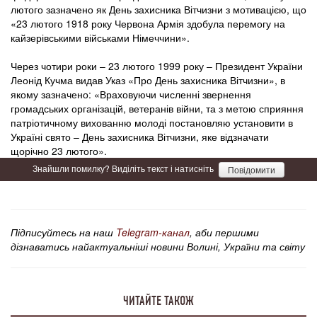
лютого зазначено як День захисника Вітчизни з мотивацією, що
«23 лютого 1918 року Червона Армія здобула перемогу на
кайзерівськими військами Німеччини».
Через чотири роки – 23 лютого 1999 року – Президент України
Леонід Кучма видав Указ «Про День захисника Вітчизни», в
якому зазначено: «Враховуючи численні звернення
громадських організацій, ветеранів війни, та з метою сприяння
патріотичному вихованню молоді постановляю установити в
Україні свято – День захисника Вітчизни, яке відзначати
щорічно 23 лютого».
Знайшли помилку? Виділіть текст і натисніть
Повідомити
Підписуйтесь на наш
Telegram-канал
, аби першими
дізнаватись найактуальніші новини Волині, України та світу
ЧИТАЙТЕ ТАКОЖ