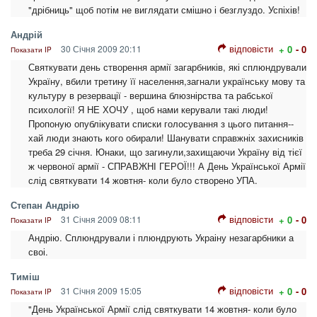
"дрібниць" щоб потім не виглядати смішно і безглуздо. Успіхів!
Андрій
відповісти
30 Січня 2009 20:11
+ 0
- 0
Показати IP
Святкувати день створення армії загарбників, які сплюндрували
Україну, вбили третину її населення,загнали українську мову та
культуру в резервації - вершина блюзнірства та рабської
психології! Я НЕ ХОЧУ , щоб нами керували такі люди!
Пропоную опублікувати списки голосування з цього питання--
хай люди знають кого обирали! Шанувати справжніх захисників
треба 29 січня. Юнаки, що загинули,захищаючи Україну від тієї
ж червоної армії - СПРАВЖНІ ГЕРОЇ!!! А День Української Армії
слід святкувати 14 жовтня- коли було створено УПА.
Степан Андрію
відповісти
31 Січня 2009 08:11
+ 0
- 0
Показати IP
Андрію. Сплюндрували і плюндрують Украіну незагарбники а
своі.
Тиміш
відповісти
31 Січня 2009 15:05
+ 0
- 0
Показати IP
"День Української Армії слід святкувати 14 жовтня- коли було