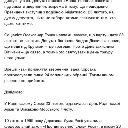
дискусії у залі. Депутат фракції «Наша Україна» закликав
підтримати звернення, зокрема й тому, що нещодавно
Президент виступив з подібною ініціативою. 23 лютого, на
думку депутата, ніхто не заборонятиме святкувати тим, хто
цього хотітиме.
Соціаліст Олександр Гоцка навпаки, вважає, що варту «дату 23
лютого не чіпати». Депутат-бютівець Богдан Дівнич зазначив,
що події під Крутами – це трагедія. Проте День захисника
Вітчизни – це свято, а тому його святкувати в день трауру
недоцільно.
Врешті «за» прийняття звернення Івана Корсака
проголосували лише 24 волинських обранці. Таким чином
рішення не прийнято.
Довідково:
У Радянському Союзі 23 лютого відзначався День Радянської
Армії та Військово-Морського Флоту.
10 лютого 1995 року Державна Дума Росії ухвалила
федеральний закон «Про дні воєнної слави Росії», в якому 23