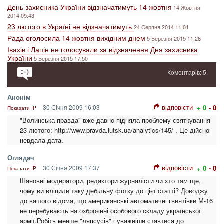
День захисника України відзначатимуть 14 жовтня
14 Жовтня
2014 09:43
23 лютого в Україні не відзначатимуть
24 Серпня 2014 11:01
Рада оголосила 14 жовтня вихідним днем
5 Березня 2015 11:26
Івахів і Лапін не голосували за відзначення Дня захисника
України
5 Березня 2015 17:50
Коментарів: 5
Анонім
відповісти
30 Січня 2009 16:03
+ 0
- 0
Показати IP
"Волинська правда" вже давно підняла проблему святкування
23 лютого: http://www.pravda.lutsk.ua/analytics/145/ . Це дійсно
невдала дата.
Оглядач
відповісти
30 Січня 2009 17:37
+ 0
- 0
Показати IP
Шановні модератори, редактори журналісти чи хто там ще,
чому ви вліпили таку дебільну фотку до цієї статті? Доводжу
до вашого відома, що американські автоматичні гвинтівки М-16
не перебувають на озброєнні особового складу української
армії.Робіть менше "ляпсусів" і уважніше ставтеся до