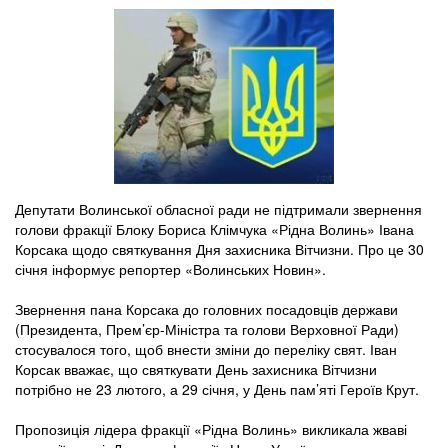
Депутати Волинської обласної ради не підтримали звернення
голови фракції Блоку Бориса Клімчука «Рідна Волинь» Івана
Корсака щодо святкування Дня захисника Вітчизни. Про це 30
січня інформує репортер «Волинських Новин».
Звернення пана Корсака до головних посадовців держави
(Президента, Прем’єр-Міністра та голови Верховної Ради)
стосувалося того, щоб внести зміни до переліку свят. Іван
Корсак вважає, що святкувати День захисника Вітчизни
потрібно не 23 лютого, а 29 січня, у День пам’яті Героїв Крут.
Пропозиція лідера фракції «Рідна Волинь» викликала жваві