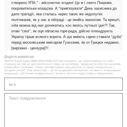
створено УПА." - абсолютно згоден! Це ж і свято Покрови,
покровительки козацтва. А "прив'язувати" День захисника до
дати трагедії, яка сталась через таких же недолугих
політиканів, як у нас в облраді - це якийсь мазохізм. Та врешті,
хіба можна від них дочекатись хоч якоїсь путньої ідеї?! Так,
отакі "свої", як оця обласна горе-рада, дійсно плюндрують
Україну гірше всякого ворога. А ще вміють гарно ставати "дуба"
перед московським емісаром Гузєєвим, як от Грицюк недавно.
[вирізано - цензура]!!!
Додати коментар:
УВАГА! Користувач www.volynnews.com має розуміти, що коментування на сайті
створені аж ніяк не для політичного піару чи антипіару, зведення особистих рахунків,
комерційної реклами, образ, безпідставних звинувачень та інших некоректних і
негідних речей. Утім коментарі – це не редакційні матеріали, не мають попередньої
модерації, суб’єктивні повідомлення і можуть містити недостовірну інформацію.