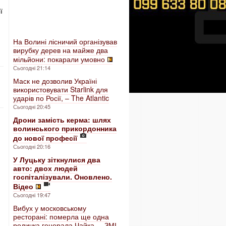
ї
На Волині лісничий організував
вирубку дерев на майже два
мільйони: покарали умовно
Сьогодні 21:14
Маск не дозволив Україні
використовувати Starlink для
ударів по Росії, – The Atlantic
Сьогодні 20:45
Дрони замість керма: шлях
волинського прикордонника
до нової професії
Сьогодні 20:16
У Луцьку зіткнулися два
авто: двох людей
госпіталізували. Оновлено.
Відео
Сьогодні 19:47
Вибух у московському
ресторані: померла ще одна
родичка генерала Чайка, – ЗМІ