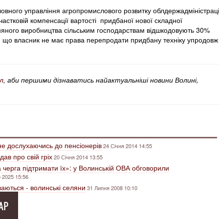
ловного управління агропромислового розвитку облдержадміністраці
 частковій компенсації вартості придбаної нової складної
изняного виробництва сільським господарствам відшкодовують 30%
, що власник не має права перепродати придбану техніку упродовж
л
, аби першими дізнаватись найактуальніші новини Волині,
не дослухаючись до пенсіонерів
24 Січня 2014 14:55
дав про свій гріх
20 Січня 2014 13:55
 черга підтримати їх»: у Волинській ОВА обговорили
 2025 15:56
уваються - волинські селяни
31 Липня 2008 10:10
АР