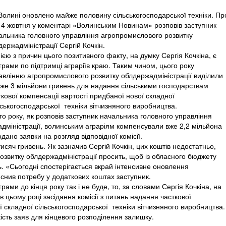
Волині оновлено майже половину сільськогосподарської техніки. Пр
14 жовтня у коментарі «Волинським Новинам» розповів заступник
альника головного управління агропромислового розвитку
держадміністрації Сергій Кочкін.
ією з причин цього позитивного факту, на думку Сергія Кочкіна, є
грами по підтримці аграріїв краю. Таким чином, цього року
авлінню агропромислового розвитку облдержадміністрації виділили
же 3 мільйони гривень для надання сільськими господарствам
ткової компенсації вартості придбаної нової складної
ьськогосподарської техніки вітчизняного виробництва.
го року, як розповів заступник начальника головного управління
дміністрації, волинським аграріям компенсували вже 2,2 мільйона
дано заявки на розгляд відповідної комісії.
исяч гривень. Як зазначив Сергій Кочкін, цих коштів недостатньо,
озвитку облдержадміністрації просить, щоб із обласного бюджету
. «Сьогодні спостерігається вкрай інтенсивне оновлення
яснив потребу у додаткових коштах заступник.
ми до кінця року так і не буде, то, за словами Сергія Кочкіна, на
 цьому році засідання комісії з питань надання часткової
ї складної сільськогосподарської техніки вітчизняного виробництва.
кість заяв для кінцевого розподілення залишку.