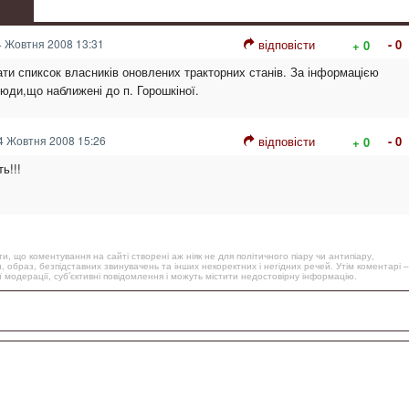
 Жовтня 2008 13:31
відповісти
- 0
+ 0
ати спиксок власників оновлених тракторних станів. За інформацією
 люди,що наближені до п. Горошкіної.
 Жовтня 2008 15:26
відповісти
- 0
+ 0
ь!!!
, що коментування на сайті створені аж ніяк не для політичного піару чи антипіару,
, образ, безпідставних звинувачень та інших некоректних і негідних речей. Утім коментарі –
 модерації, суб’єктивні повідомлення і можуть містити недостовірну інформацію.