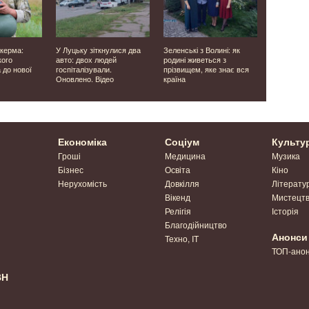
 керма:
У Луцьку зіткнулися два
Зеленські з Волині: як
У Ковелі 
кого
авто: двох людей
родині живеться з
морпіхом 
 до нової
госпіталізували.
прізвищем, яке знає вся
Нечипорук
Оновлено. Відео
країна
місяців в
Економіка
Соціум
Культу
Гроші
Медицина
Музика
Бізнес
Освіта
Кіно
Нерухомість
Довкілля
Літерату
Вікенд
Мистецт
Релігія
Історія
Благодійництво
Анонси
Техно, IT
ТОП-ано
ВН