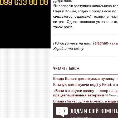
Додатково:
Як розповів заступник начальника го
Сергій Кочкін, згідно з програмою по
сільськогосподарської техніки вітч
витрат. Однак головною умовою є те
трьох років.
Підписуйтесь на наш
Telegram-кана
України та світу
ЧИТАЙТЕ ТАКОЖ
Влада Волині демонтувала зупинку, 
Клімчук, коментуючи події у Києві, зга
«Вони захищали країну – тепер наша
працевлаштування ветеранів
14 Лютого
Влада і бізнес ділять молоко, а відд
ДОДАТИ СВІЙ КОМЕНТ
Коментарів: 2