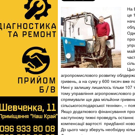
На 
це 
нач
обл
Одн
про
упр
май
час
сіл
Цьо
агропромислового розвитку облдержа
гривень, а на суму у 600 тисяч вже по
Нині у залишку лишилось тільки 107 т
тому управління агропромислового р
спрямували ще два мільйони гривень
сільськогосподарської техніки», – по
Якщо додаткового фінансування програ
наступному тижні проведуть останнє в
компенсації вартості придбаної ново
До цього часу зберуть необхідну кіль