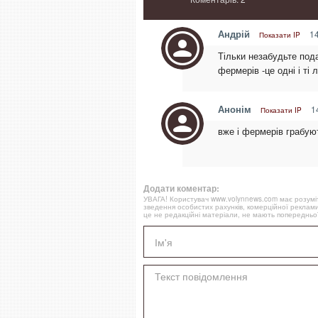
Андрій
14
Показати IP
Тільки незабудьте под
фермерів -це одні і ті
Анонім
14
Показати IP
вже і фермерів грабуют
Додати коментар:
УВАГА! Користувач www.volynnews.com має розуміти
зведення особистих рахунків, комерційної реклами
це не редакційні матеріали, не мають попередньої