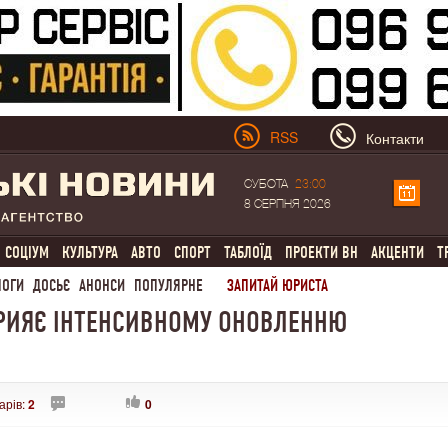
RSS
Контакти
СУБОТА
23:00
8 СЕРПНЯ 2026
СОЦІУМ
КУЛЬТУРА
АВТО
СПОРТ
ТАБЛОЇД
ПРОЕКТИ ВН
АКЦЕНТИ
Т
ЛОГИ
ДОСЬЄ
АНОНСИ
ПОПУЛЯРНЕ
ЗАПИТАЙ ЮРИСТА
РИЯЄ ІНТЕНСИВНОМУ ОНОВЛЕННЮ
арів:
2
0