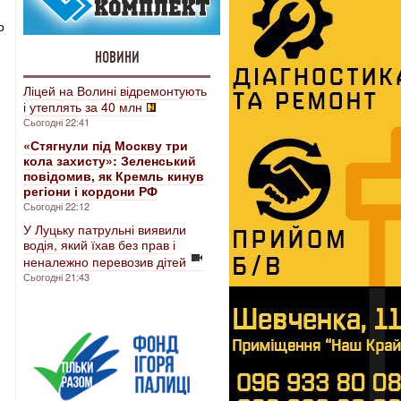
о
НОВИНИ
Ліцей на Волині відремонтують
і утеплять за 40 млн
Сьогодні 22:41
«Стягнули під Москву три
кола захисту»: Зеленський
повідомив, як Кремль кинув
регіони і кордони РФ
Сьогодні 22:12
У Луцьку патрульні виявили
водія, який їхав без прав і
неналежно перевозив дітей
Сьогодні 21:43