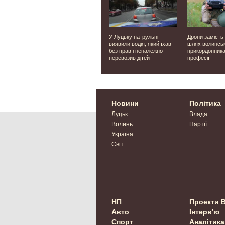
или
У Луцьку на урочистість
У Луцьку патрульні
Дрони замість
ів із
зібралася молодь із
виявили водія, який їхав
шлях волинсь
ів у
волинських громад. Фото
без прав і неналежно
прикордонника
ектор
перевозив дітей
професії
Новини
Політика
Луцьк
Влада
Волинь
Партії
Україна
Світ
НП
Проекти 
Авто
Інтерв'ю
Спорт
Аналітика