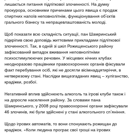
лишається питання підліткової злочинності. На думку
прокурора, основними причинами цього явища є продаж
спиртних напоїв неповнолітнім, функціонування об’єктів
грального бізнесу та непрацевлаштованість молоді.
Щоб показати всю складність ситуації, пан Шамринський
підкріпив свою доповідь життєвими прикладами підліткової
злочинності. Так, в одній зі шкіл Рожищенського району
зафіксований випадок вживання неповнолітніми
психостимулюючих речовин. У місцевих нічних клубах
неодноразово працівники правоохоронних органів фіксували
факт перебування осіб, які не досягли вісімнадцятиріччя, в
нетверезому стані. Наслідки вищезгаданих явищ – хуліганство,
крадіжки, розбої.
Негативний вплив здійснюють алкоголь та ігрові клуби також і
на доросле населення району. За словами пана
Шамринського, у 2008 році правоохоронні органи зафіксували
46 злочинів, які були здійснені у стані алкогольного сп’яніння.
Щодо ігрових автоматів, то вони спонукають рожищан до
крадіжок. «Коли людина програє свої гроші на ігрових