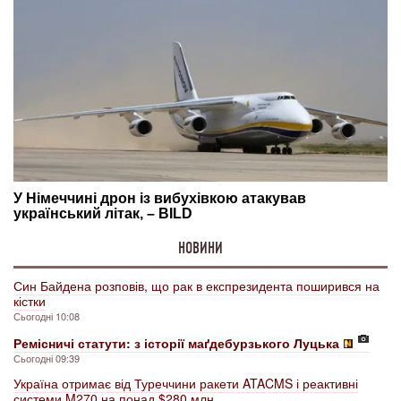
НОВИНИ
Син Байдена розповів, що рак в експрезидента поширився на
кістки
Сьогодні 10:08
Ремісничі статути: з історії маґдебурзького Луцька
Сьогодні 09:39
Україна отримає від Туреччини ракети ATACMS і реактивні
системи M270 на понад $280 млн