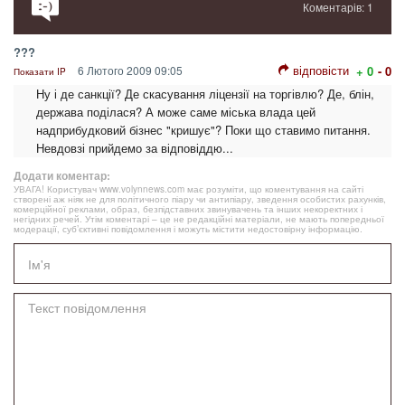
Коментарів: 1
???
відповісти
6 Лютого 2009 09:05
+ 0
- 0
Показати IP
Ну і де санкції? Де скасування ліцензії на торгівлю? Де, блін,
держава поділася? А може саме міська влада цей
надприбудковий бізнес "кришує"? Поки що ставимо питання.
Невдовзі прийдемо за відповіддю...
Додати коментар:
УВАГА! Користувач www.volynnews.com має розуміти, що коментування на сайті
створені аж ніяк не для політичного піару чи антипіару, зведення особистих рахунків,
комерційної реклами, образ, безпідставних звинувачень та інших некоректних і
негідних речей. Утім коментарі – це не редакційні матеріали, не мають попередньої
модерації, суб’єктивні повідомлення і можуть містити недостовірну інформацію.