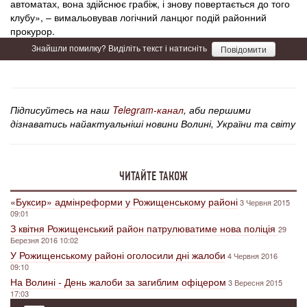
автоматах, вона здійснює грабіж, і знову повертається до того
клубу», – вимальовував логічний ланцюг подій районний
прокурор.
Знайшли помилку? Виділіть текст і натисніть
Повідомити
Підписуйтесь на наш
Telegram-канал
, аби першими
дізнаватись найактуальніші новини Волині, України та світу
ЧИТАЙТЕ ТАКОЖ
«Буксир» адмінреформи у Рожищенському районі
3 Червня 2015
09:01
З квітня Рожищенський район патрулюватиме нова поліція
29
Березня 2016 10:02
У Рожищенському районі оголосили дні жалоби
4 Червня 2016
09:10
На Волині - День жалоби за загиблим офіцером
3 Вересня 2015
17:03