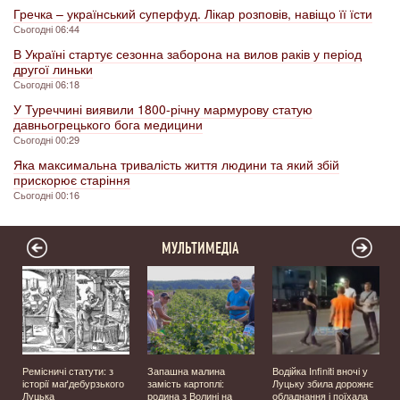
Гречка – український суперфуд. Лікар розповів, навіщо її їсти
Сьогодні 06:44
В Україні стартує сезонна заборона на вилов раків у період
другої линьки
Сьогодні 06:18
У Туреччині виявили 1800-річну мармурову статую
давньогрецького бога медицини
Сьогодні 00:29
Яка максимальна тривалість життя людини та який збій
прискорює старіння
Сьогодні 00:16
МУЛЬТИМЕДІА
Ремісничі статути: з
Запашна малина
Водійка Infiniti вночі у
історії маґдебурзького
замість картоплі:
Луцьку збила дорожнє
Луцька
родина з Волині на
обладнання і поїхала