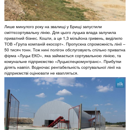
Лише минулого року на звалищі у Брищі запустили
сміттєсортувальну лінію. Для цього луцька влада залучила
приватний бізнес. Кошти, а це 1,3 мільйона гривень, виділило
ТОВ «Група компаній екосорт». Пропускна спроможність лінії –
50 тисяч тонн. Тож нині полігон обслуговують спільно приватна
фірма «Луцьк ЕКО», яка займається сортувальною лінією, та
комунальне підприємство «Луцькспецкомунтранс». Прибутки
ділять навпіл. Водночас рентабельність сортувальної лінії на
підприємстві оцінювати не квапляться.