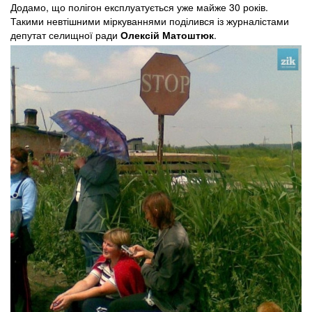
Додамо, що полігон експлуатується уже майже 30 років.
Такими невтішними міркуваннями поділився із журналістами
депутат селищної ради
Олексій Матоштюк
.