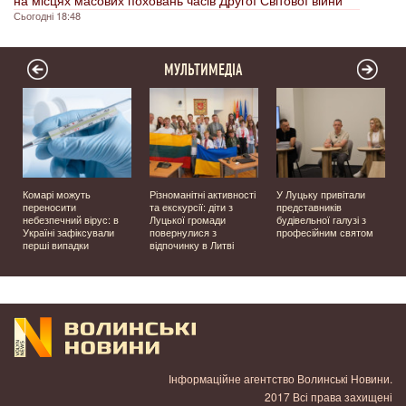
на місцях масових поховань часів Другої Світової війни
Сьогодні 18:48
МУЛЬТИМЕДІА
Комарі можуть
Різноманітні активності
У Луцьку привітали
переносити
та екскурсії: діти з
представників
небезпечний вірус: в
Луцької громади
будівельної галузі з
Україні зафіксували
повернулися з
професійним святом
перші випадки
відпочинку в Литві
Інформаційне агентство Волинські Новини.
2017 Всі права захищені