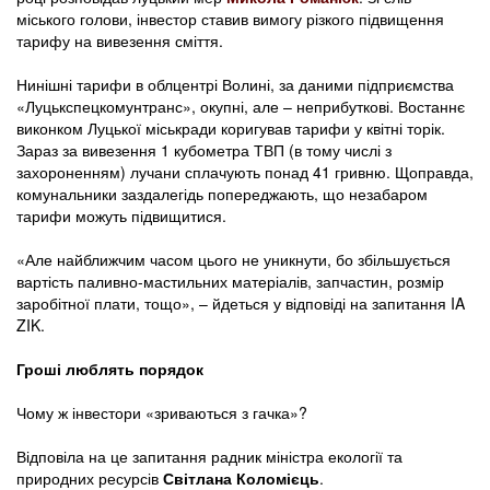
міського голови, інвестор ставив вимогу різкого підвищення
тарифу на вивезення сміття.
Нинішні тарифи в облцентрі Волині, за даними підприємства
«Луцькспецкомунтранс», окупні, але – неприбуткові. Востаннє
виконком Луцької міськради коригував тарифи у квітні торік.
Зараз за вивезення 1 кубометра ТВП (в тому числі з
захороненням) лучани сплачують понад 41 гривню. Щоправда,
комунальники заздалегідь попереджають, що незабаром
тарифи можуть підвищитися.
«Але найближчим часом цього не уникнути, бо збільшується
вартість паливно-мастильних матеріалів, запчастин, розмір
заробітної плати, тощо», – йдеться у відповіді на запитання IA
ZIK.
Гроші люблять порядок
Чому ж інвестори «зриваються з гачка»?
Відповіла на це запитання радник міністра екології та
природних ресурсів
Світлана Коломієць
.