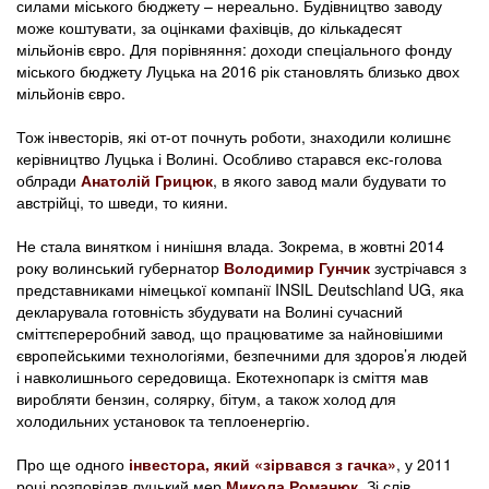
силами міського бюджету – нереально. Будівництво заводу
може коштувати, за оцінками фахівців, до кількадесят
мільйонів євро. Для порівняння: доходи спеціального фонду
міського бюджету Луцька на 2016 рік становлять близько двох
мільйонів євро.
Тож інвесторів, які от-от почнуть роботи, знаходили колишнє
керівництво Луцька і Волині. Особливо старався екс-голова
облради
Анатолій Грицюк
, в якого завод мали будувати то
австрійці, то шведи, то кияни.
Не стала винятком і нинішня влада. Зокрема, в жовтні 2014
року волинський губернатор
Володимир Гунчик
зустрічався з
представниками німецької компанії INSIL Deutschland UG, яка
декларувала готовність збудувати на Волині сучасний
сміттєпереробний завод, що працюватиме за найновішими
європейськими технологіями, безпечними для здоров’я людей
і навколишнього середовища. Екотехнопарк із сміття мав
виробляти бензин, солярку, бітум, а також холод для
холодильних установок та теплоенергію.
Про ще одного
інвестора, який «зірвався з гачка»
, у 2011
році розповідав луцький мер
Микола Романюк
. Зі слів