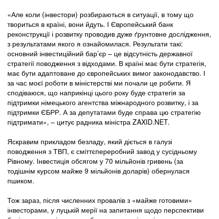
«Але коли (інвестори) розбираються в ситуації, в тому що
твориться в країні, вони йдуть. І Європейський банк
реконструкції і розвитку проводив дуже ґрунтовне дослідження,
з результатами якого я ознайомилася. Результати такі:
основний інвестиційний бар’єр – це відсутність державної
стратегії поводження з відходами. В країні має бути стратегія,
має бути адаптоване до європейських вимог законодавство. І
за час моєї роботи в міністерстві ми почали це робити. Я
сподіваюся, що наприкінці цього року буде стратегія за
підтримки німецького агентства міжнародного розвитку, і за
підтримки ЄБРР. А за депутатами буде справа цю стратегію
підтримати», – цитує радника міністра ZAXID.NET.
Яскравим прикладом безладу, який діється в галузі
поводження з ТВП, є сміттєпереробний завод у сусідньому
Рівному. Інвестиція обсягом у 70 мільйонів гривень (за
тодішнім курсом майже 9 мільйонів доларів) обернулася
пшиком.
Тож зараз, після численних провалів з «майже готовими»
інвесторами, у луцькій мерії на запитання щодо перспективи