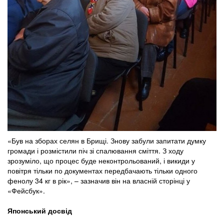
«Був на зборах селян в Брищі. Знову забули запитати думку
громади і розмістили піч зі спалювання сміття. З ходу
зрозуміло, що процес буде неконтрольований, і викиди у
повітря тільки по документах передбачають тільки одного
фенолу 34 кг в рік», – зазначив він на власній сторінці у
«Фейсбук».
Японський досвід