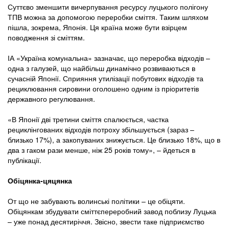
Суттєво зменшити вичерпування ресурсу луцького полігону
ТПВ можна за допомогою переробки сміття. Таким шляхом
пішла, зокрема, Японія. Ця країна може бути взірцем
поводження зі сміттям.
ІА «Україна комунальна» зазначає, що переробка відходів –
одна з галузей, що найбільш динамічно розвиваються в
сучасній Японії. Сприяння утилізації побутових відходів та
рециклювання сировини оголошено одним із пріоритетів
державного регулювання.
«В Японії дві третини сміття спалюється, частка
рециклінгованих відходів потроху збільшується (зараз –
близько 17%), а закопуваних знижується. Це близько 18%, що в
два з гаком рази менше, ніж 25 років тому», – йдеться в
публікації.
Обіцянка-цяцянка
От що не забувають волинські політики – це обіцяти.
Обіцянкам збудувати сміттєпереробний завод поблизу Луцька
– уже понад десятиріччя. Звісно, звести таке підприємство