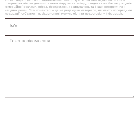
створені аж ніяк не для політичного піару чи антипіару, зведення особистих рахунків,
комерційної реклами, образ, безпідставних звинувачень та інших некоректних і
негідних речей. Утім коментарі – це не редакційні матеріали, не мають попередньої
модерації, суб’єктивні повідомлення і можуть містити недостовірну інформацію.