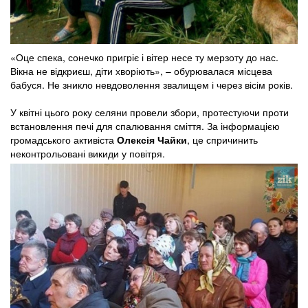
«Оце спека, сонечко пригріє і вітер несе ту мерзоту до нас.
Вікна не відкриєш, діти хворіють», – обурювалася місцева
бабуся. Не зникло невдоволення звалищем і через вісім років.
У квітні цього року селяни провели збори, протестуючи проти
встановлення печі для спалювання сміття. За інформацією
громадського активіста
Олексія Чайки
, це спричинить
неконтрольовані викиди у повітря.