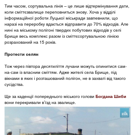
Тим часом, сортувальна лінія – це лише відтермінування дати,
коли сміттєзвалище переповниться знову. Хоча у відділі
інформаційної роботи Луцької міськради завпевнили, що
наразі на переробку вдається відправити до 70% відходів. Але
нині на міському полігоні твердих побутових відходів у селі
Брище весь комплекс разом із сміттєсортувальною лінією
розрахований на 15 років.
Протести селян
Тож через півтора десятиліття лучани можуть опинитися сам-
на-сам із власним сміттям. Адже жителі села Брище, під
вікнами в яких і розташований полігон, не в захваті від такого
сусідства.
Ще за каденції попереднього міського голови
Богдана Шиби
вони перекривали в’їзд на звалище.