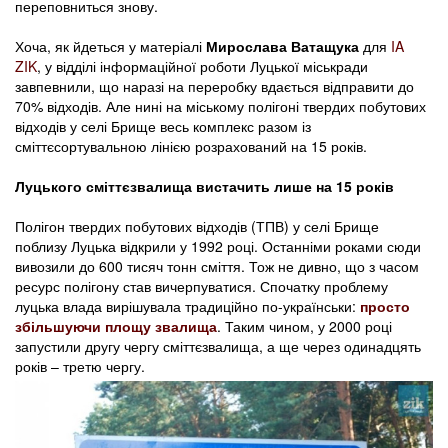
переповниться знову.
Хоча, як йдеться у матеріалі
Мирослава Ватащука
для
IA
ZIK
, у відділі інформаційної роботи Луцької міськради
завпевнили, що наразі на переробку вдається відправити до
70% відходів. Але нині на міському полігоні твердих побутових
відходів у селі Брище весь комплекс разом із
сміттєсортувальною лінією розрахований на 15 років.
Луцького сміттєзвалища вистачить лише на 15 років
Полігон твердих побутових відходів (ТПВ) у селі Брище
поблизу Луцька відкрили у 1992 році. Останніми роками сюди
вивозили до 600 тисяч тонн сміття. Тож не дивно, що з часом
ресурс полігону став вичерпуватися. Спочатку проблему
луцька влада вирішувала традиційно по-українськи:
просто
збільшуючи площу звалища
. Таким чином, у 2000 році
запустили другу чергу сміттєзвалища, а ще через одинадцять
років – третю чергу.