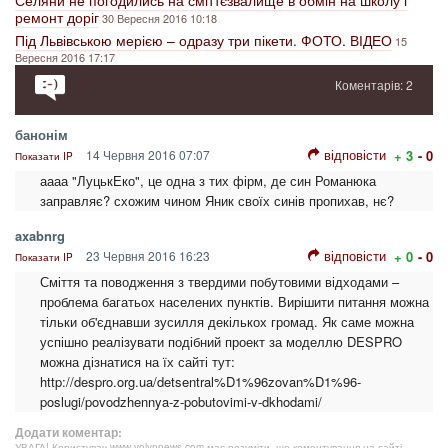
Селяни не погодились на сміттєзвалище в обмін на школу і
ремонт доріг
30 Вересня 2016 10:18
Під Львівською мерією – одразу три пікети. ФОТО. ВІДЕО
15
Вересня 2016 17:17
Коментарів: 2
банонім
відповісти
14 Червня 2016 07:07
+ 3
- 0
Показати IP
аааа "ЛуцькЕко", це одна з тих фірм, де син Романюка
заправляє? схожим чином Яник своїх синів пропихав, нє?
axabnrg
відповісти
23 Червня 2016 16:23
+ 0
- 0
Показати IP
Сміття та поводження з твердими побутовими відходами –
проблема багатьох населених пунктів. Вирішити питання можна
тільки об'єднавши зусилля декількох громад. Як саме можна
успішно реалізувати подібний проект за моделлю DESPRO
можна дізнатися на їх сайті тут:
http://despro.org.ua/detsentral%D1%96zovan%D1%96-
poslugi/povodzhennya-z-pobutovimi-v-dkhodami/
Додати коментар:
УВАГА! Користувач www.volynnews.com має розуміти, що коментування на сайті