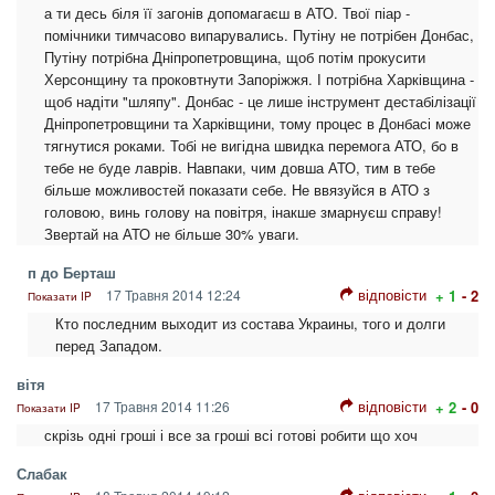
а ти десь біля її загонів допомагаєш в АТО. Твої піар -
помічники тимчасово випарувались. Путіну не потрібен Донбас,
Путіну потрібна Дніпропетровщина, щоб потім прокусити
Херсонщину та проковтнути Запоріжжя. І потрібна Харківщина -
щоб надіти "шляпу". Донбас - це лише інструмент дестабілізації
Дніпропетровщини та Харківщини, тому процес в Донбасі може
тягнутися роками. Тобі не вигідна швидка перемога АТО, бо в
тебе не буде лаврів. Навпаки, чим довша АТО, тим в тебе
більше можливостей показати себе. Не ввязуйся в АТО з
головою, винь голову на повітря, інакше змарнуєш справу!
Звертай на АТО не більше 30% уваги.
п до Берташ
відповісти
17 Травня 2014 12:24
+ 1
- 2
Показати IP
Кто последним выходит из состава Украины, того и долги
перед Западом.
вітя
відповісти
17 Травня 2014 11:26
+ 2
- 0
Показати IP
скрізь одні гроші і все за гроші всі готові робити що хоч
Слабак