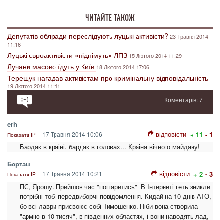
ЧИТАЙТЕ ТАКОЖ
Депутатів облради переслідують луцькі активісти?
23 Травня 2014
11:16
Луцькі євроактивісти «піднімуть» ЛПЗ
15 Лютого 2014 11:29
Лучани масово їдуть у Київ
18 Лютого 2014 17:06
Терещук нагадав активістам про кримінальну відповідальність
19 Лютого 2014 11:41
Коментарів: 7
erh
відповісти
17 Травня 2014 10:06
+ 11
- 1
Показати IP
Бардак в краіні. бардак в головах... Краіна вічного майдану!
Берташ
відповісти
17 Травня 2014 10:21
+ 2
- 3
Показати IP
ПС, Ярошу. Прийшов час "попіаритись". В Інтернеті геть зникли
потрібні тобі передвиборчі повідомлення. Кидай на 10 днів АТО,
бо всі лаври присвоює собі Тимошенко. Ніби вона створила
"армію в 10 тисяч", в південних областях, і вони наводять лад,