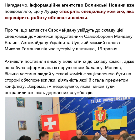
Нагадаємо,
Інформаційне агентство Волинські Новини
вже
повідомляло, що у Луцьку
створять спеціальну комісію, яка
перевірить роботу облспоживспілки
.
Про те, що активісти Євромайдану увійдуть до складу цієї
спецкомісії домовилися представники Самооборони Майдану
Волині, Автомайдану України та Луцький міський голова
Микола Романюк під час зустрічі у п’ятницю, 16 травня.
Активісти поставили вимогу включити їх до складу комісії, адже
вона була сформована із порушенням балансу. Мовляв,
більша частина людей у складі комісії є зацікавленою бути на
стороні облспоживспілки, діяльність якої й стала предметом
конфлікту. Зокрема, їм незрозуміло, яким чином туди
потрапили аж шість державних службовців.