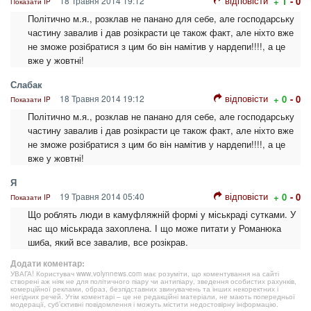
відповісти
18 Травня 2014 19:12
+ 1
- 0
Показати IP
Політично м.я., розклав не панано для себе, але господарську
частину завалив і дав розікрасти це також факт, але ніхто вже
не зможе розібратися з цим бо він намітив у нардепи!!!!, а це
вже у жовтні!
Слабак
відповісти
18 Травня 2014 19:12
+ 0
- 0
Показати IP
Політично м.я., розклав не панано для себе, але господарську
частину завалив і дав розікрасти це також факт, але ніхто вже
не зможе розібратися з цим бо він намітив у нардепи!!!!, а це
вже у жовтні!
Я
відповісти
19 Травня 2014 05:40
+ 0
- 0
Показати IP
Що роблять люди в камуфляжній формі у міськраді сутками. У
нас що міськрада захоплена. І що може питати у Романюка
шиба, який все завалив, все розікрав.
Додати коментар:
УВАГА! Користувач www.volynnews.com має розуміти, що коментування на сайті
створені аж ніяк не для політичного піару чи антипіару, зведення особистих рахунків,
комерційної реклами, образ, безпідставних звинувачень та інших некоректних і
негідних речей. Утім коментарі – це не редакційні матеріали, не мають попередньої
модерації, суб’єктивні повідомлення і можуть містити недостовірну інформацію.