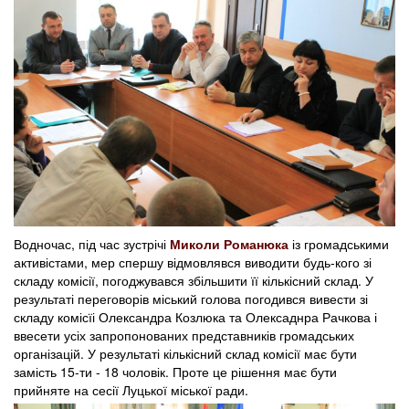
Водночас, під час зустрічі
Миколи Романюка
із громадськими
активістами, мер спершу відмовлявся виводити будь-кого зі
складу комісії, погоджувався збільшити її кількісний склад. У
результаті переговорів міський голова погодився вивести зі
складу комісїі Олександра Козлюка та Олексаднра Рачкова і
ввесети усіх запропонованих представників громадських
організацій. У результаті кількісний склад комісії має бути
замість 15-ти - 18 чоловік. Проте це рішення має бути
прийняте на сесії Луцької міської ради.