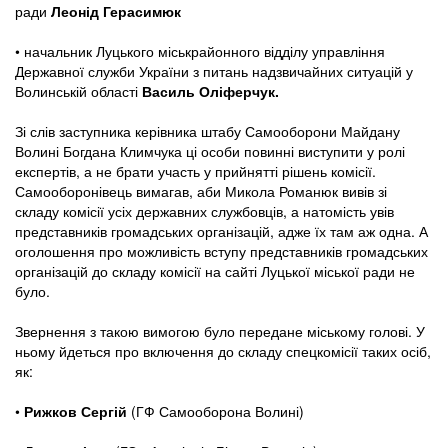
ради
Леонід Герасимюк
• начальник Луцького міськрайонного відділу управління
Державної служби України з питань надзвичайних ситуацій у
Волинській області
Василь Оліферчук.
Зі слів заступника керівника штабу Самооборони Майдану
Волині Богдана Климчука ці особи повинні виступити у ролі
експертів, а не брати участь у прийнятті рішень комісії.
Самооборонівець вимагав, аби Микола Романюк вивів зі
складу комісії усіх державних службовців, а натомість увів
представників громадських організацій, адже їх там аж одна. А
оголошення про можливість вступу представників громадських
організацій до складу комісії на сайті Луцької міської ради не
було.
Звернення з такою вимогою було передане міському голові. У
ньому йдеться про включення до складу спецкомісії таких осіб,
як:
•
Рижков Сергій
(ГФ Самооборона Волині)