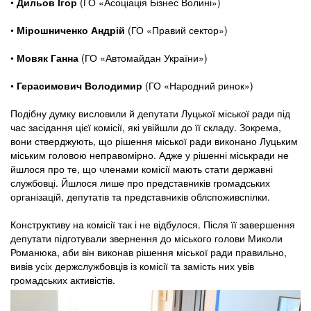
•
Дильов Ігор
(ГО «Асоціація Бізнес Волині»)
•
Мірошниченко Андрій
(ГО «Правий сектор»)
•
Мовяк Ганна
(ГО «Автомайдан України»)
•
Герасимович Володимир
(ГО «Народний ринок»)
Подібну думку висловили й депутати Луцької міської ради під
час засідання цієї комісії, які увійшли до її складу. Зокрема,
вони стверджують, що рішення міської ради виконано Луцьким
міським головою неправомірно. Адже у рішенні міськради не
йшлося про те, що членами комісії мають стати державні
службовці. Йшлося лише про представників громадських
організацій, депутатів та представників облспоживспілки.
Конструктиву на комісії так і не відбулося. Після її завершення
депутати підготували звернення до міського голови Миколи
Романюка, аби він виконав рішення міської ради правильно,
вивів усіх держслужбовців із комісії та замість них увів
громадських активістів.