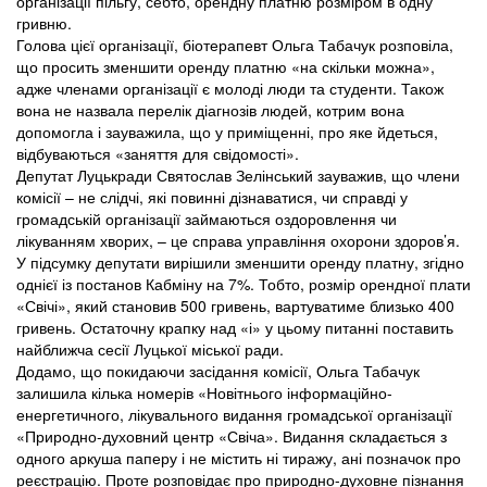
організації пільгу, себто, орендну платню розміром в одну
гривню.
Голова цієї організації, біотерапевт Ольга Табачук розповіла,
що просить зменшити оренду платню «на скільки можна»,
адже членами організації є молоді люди та студенти. Також
вона не назвала перелік діагнозів людей, котрим вона
допомогла і зауважила, що у приміщенні, про яке йдеться,
відбуваються «заняття для свідомості».
Депутат Луцькради Святослав Зелінський зауважив, що члени
комісії – не слідчі, які повинні дізнаватися, чи справді у
громадській організації займаються оздоровлення чи
лікуванням хворих, – це справа управління охорони здоров’я.
У підсумку депутати вирішили зменшити оренду платну, згідно
однієї із постанов Кабміну на 7%. Тобто, розмір орендної плати
«Свічі», який становив 500 гривень, вартуватиме близько 400
гривень. Остаточну крапку над «і» у цьому питанні поставить
найближча сесії Луцької міської ради.
Додамо, що покидаючи засідання комісії, Ольга Табачук
залишила кілька номерів «Новітнього інформаційно-
енергетичного, лікувального видання громадської організації
«Природно-духовний центр «Свіча». Видання складається з
одного аркуша паперу і не містить ні тиражу, ані позначок про
реєстрацію. Проте розповідає про природно-духовне пізнання