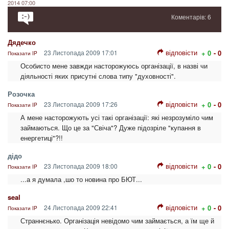
2014 07:00
Коментарів: 6
Дядечко
відповісти
23 Листопада 2009 17:01
+ 0
- 0
Показати IP
Особисто мене завжди насторожуюсь організації, в назві чи
діяльності яких присутні слова типу "духовності".
Розочка
відповісти
23 Листопада 2009 17:26
+ 0
- 0
Показати IP
А мене насторожують усі такі організації: які незрозуміло чим
займаються. Що це за "Свіча"? Дуже підозріле "купання в
енергетиці"?!!
дідо
відповісти
23 Листопада 2009 18:00
+ 0
- 0
Показати IP
...а я думала ,шо то новина про БЮТ...
seal
відповісти
24 Листопада 2009 22:41
+ 0
- 0
Показати IP
Страннєнько. Організація невідомо чим займається, а їм ще й