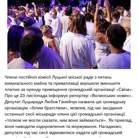
Члени постійної комісії Луцької міської ради з питань
комунального майна та приватизації вирішили зменшити
платню за оренду приміщення громадській організації «Свіча».
Про це 23 листопада інформує репортер «Волинських новин».
Депутат Луцькради Любов Ганейчук назвала цю громадську
організацію «білим братством», мовляв, під час засідання
останньої сесії міськради члени цієї громадської організації
«толком не могли сказати, чим вони займаються». Як приклад,
вони наводили оздоровлення та моржування. Нагадаємо,
депутати під час сесії відмовилися надати цій громадській