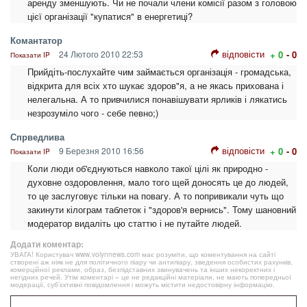
аренду зменшують. Чи не почали члени комісії разом з головою
цієї організації "купатися" в енергетиці?
Комантатор
відповісти
24 Лютого 2010 22:53
+ 0
- 0
Показати IP
Прийдіть-послухайте чим займається організація - громадська,
відкрита для всіх хто шукає здоров"я, а не якась прихована і
нелегальна. А то привчилися понавішувати ярликів і лякатись
незрозуміло чого - себе певно;)
Спрведлива
відповісти
9 Березня 2010 16:56
+ 0
- 0
Показати IP
Коли люди об'єднуються навколо такої цілі як природно -
духовне оздоровлення, мало того щей доносять це до людей,
то це заслуговує тільки на повагу. А то попривикали чуть що
закинути кілограм таблеток і "здоров'я вернись". Тому шановний
модератор видаліть цю статтю і не путайте людей.
Додати коментар:
УВАГА! Користувач www.volynnews.com має розуміти, що коментування на сайті
створені аж ніяк не для політичного піару чи антипіару, зведення особистих рахунків,
комерційної реклами, образ, безпідставних звинувачень та інших некоректних і
негідних речей. Утім коментарі – це не редакційні матеріали, не мають попередньої
модерації, суб’єктивні повідомлення і можуть містити недостовірну інформацію.