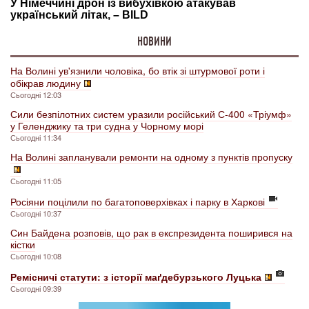
НОВИНИ
На Волині ув'язнили чоловіка, бо втік зі штурмової роти і
обікрав людину
Сьогодні 12:03
Сили безпілотних систем уразили російський С-400 «Тріумф»
у Геленджику та три судна у Чорному морі
Сьогодні 11:34
На Волині запланували ремонти на одному з пунктів пропуску
Сьогодні 11:05
Росіяни поцілили по багатоповерхівках і парку в Харкові
Сьогодні 10:37
Син Байдена розповів, що рак в експрезидента поширився на
кістки
Сьогодні 10:08
Ремісничі статути: з історії маґдебурзького Луцька
Сьогодні 09:39