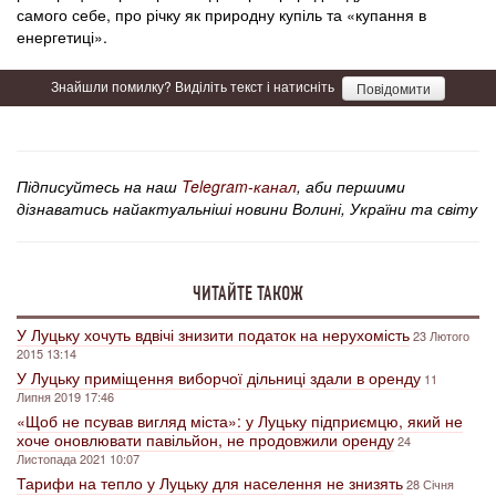
самого себе, про річку як природну купіль та «купання в
енергетиці».
Знайшли помилку? Виділіть текст і натисніть
Повідомити
Підписуйтесь на наш
Telegram-канал
, аби першими
дізнаватись найактуальніші новини Волині, України та світу
ЧИТАЙТЕ ТАКОЖ
У Луцьку хочуть вдвічі знизити податок на нерухомість
23 Лютого
2015 13:14
У Луцьку приміщення виборчої дільниці здали в оренду
11
Липня 2019 17:46
«Щоб не псував вигляд міста»: у Луцьку підприємцю, який не
хоче оновлювати павільйон, не продовжили оренду
24
Листопада 2021 10:07
Тарифи на тепло у Луцьку для населення не знизять
28 Січня