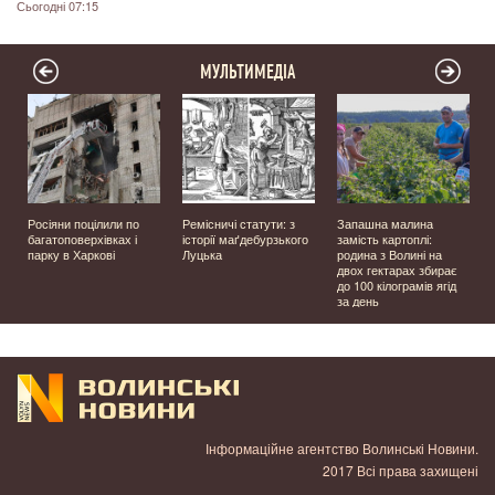
Сьогодні 07:15
МУЛЬТИМЕДІА
а
Росіяни поцілили по
Ремісничі статути: з
Запашна малина
багатоповерхівках і
історії маґдебурзького
замість картоплі:
парку в Харкові
Луцька
родина з Волині на
двох гектарах збирає
до 100 кілограмів ягід
за день
Інформаційне агентство Волинські Новини.
2017 Всі права захищені