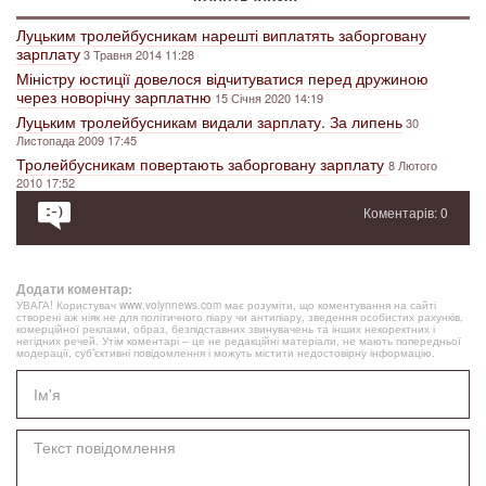
Луцьким тролейбусникам нарешті виплатять заборговану
зарплату
3 Травня 2014 11:28
Міністру юстиції довелося відчитуватися перед дружиною
через новорічну зарплатню
15 Січня 2020 14:19
Луцьким тролейбусникам видали зарплату. За липень
30
Листопада 2009 17:45
Тролейбусникам повертають заборговану зарплату
8 Лютого
2010 17:52
Коментарів: 0
Додати коментар:
УВАГА! Користувач www.volynnews.com має розуміти, що коментування на сайті
створені аж ніяк не для політичного піару чи антипіару, зведення особистих рахунків,
комерційної реклами, образ, безпідставних звинувачень та інших некоректних і
негідних речей. Утім коментарі – це не редакційні матеріали, не мають попередньої
модерації, суб’єктивні повідомлення і можуть містити недостовірну інформацію.