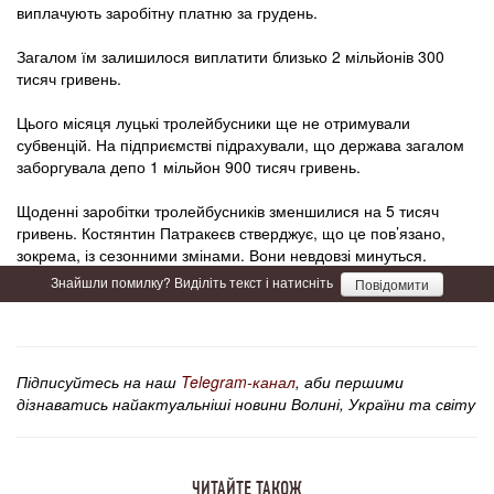
виплачують заробітну платню за грудень.
Загалом їм залишилося виплатити близько 2 мільйонів 300
тисяч гривень.
Цього місяця луцькі тролейбусники ще не отримували
субвенцій. На підприємстві підрахували, що держава загалом
заборгувала депо 1 мільйон 900 тисяч гривень.
Щоденні заробітки тролейбусників зменшилися на 5 тисяч
гривень. Костянтин Патракеєв стверджує, що це пов’язано,
зокрема, із сезонними змінами. Вони невдовзі минуться.
Знайшли помилку? Виділіть текст і натисніть
Повідомити
Підписуйтесь на наш
Telegram-канал
, аби першими
дізнаватись найактуальніші новини Волині, України та світу
ЧИТАЙТЕ ТАКОЖ