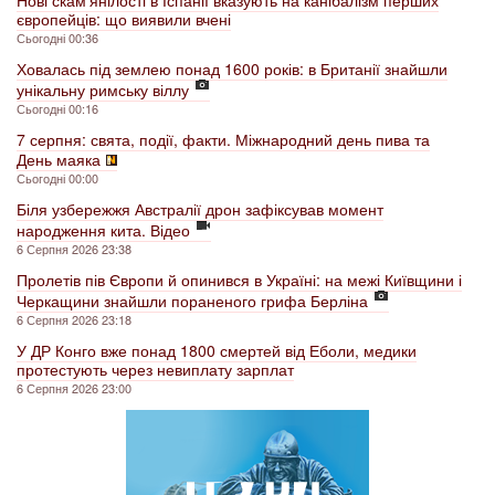
Нові скам'янілості в Іспанії вказують на канібалізм перших
європейців: що виявили вчені
Сьогодні 00:36
Ховалась під землею понад 1600 років: в Британії знайшли
унікальну римську віллу
Сьогодні 00:16
7 серпня: свята, події, факти. Міжнародний день пива та
День маяка
Сьогодні 00:00
Біля узбережжя Австралії дрон зафіксував момент
народження кита. Відео
6 Серпня 2026 23:38
Пролетів пів Європи й опинився в Україні: на межі Київщини і
Черкащини знайшли пораненого грифа Берліна
6 Серпня 2026 23:18
У ДР Конго вже понад 1800 смертей від Еболи, медики
протестують через невиплату зарплат
6 Серпня 2026 23:00