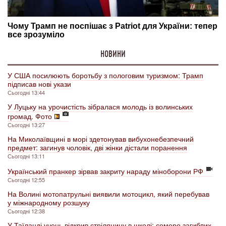
НОВИНИ
У США посилюють боротьбу з пологовим туризмом: Трамп
підписав нові укази
Сьогодні 13:44
У Луцьку на урочистість зібралася молодь із волинських
громад. Фото
Сьогодні 13:27
На Миколаївщині в морі здетонував вибухонебезпечний
предмет: загинув чоловік, дві жінки дістали поранення
Сьогодні 13:11
Український пранкер зірвав закриту нараду міноборони РФ
Сьогодні 12:55
На Волині мотопатрульні виявили мотоцикл, який перебував
у міжнародному розшуку
Сьогодні 12:38
У Таїланді учень відкрив стрілянину в школі: семеро загиблих,