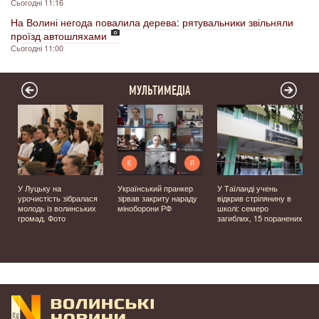
Сьогодні 11:16
На Волині негода повалила дерева: рятувальники звільняли
проїзд автошляхами
Сьогодні 11:00
МУЛЬТИМЕДІА
У Луцьку на
Український пранкер
У Таїланді учень
урочистість зібралася
зірвав закриту нараду
відкрив стрілянину в
молодь із волинських
міноборони РФ
школі: семеро
громад. Фото
загиблих, 15 поранених