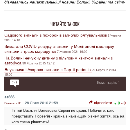
дізнаватись найактуальніші новини Волині, України та світу
ЧИТАЙТЕ ТАКОЖ
Садового вигнали з похоронів загиблих рятувальників
2 Червня
2016 14:18
Вимагали COVID-довідку зі школи: у Мелітополі школярку
вигнали з трьох маршруток
7 Жовтня 2021 16:02
На Волині нечуючу дитину з пільговим квитком вигнали з
автобуса
30 Жовтня 2015 12:12
Януковича і Азарова вигнали з Партії регіонів
29 Березня 2014
15:00
Коментарів: 1
ss666
відповісти
28 Січня 2010 21:59
+ 0
- 0
Показати IP
Ні той Вася, ні Валевська Європі не цікаві. Побачите, кого
представить Норвегія - країна з найвищим рівнем життя, ось на
кого треба рівнятись!