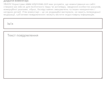
Додати коментар:
УВАГА! Користувач www.volynnews.com має розуміти, що коментування на сайті
створені аж ніяк не для політичного піару чи антипіару, зведення особистих рахунків,
комерційної реклами, образ, безпідставних звинувачень та інших некоректних і
негідних речей. Утім коментарі – це не редакційні матеріали, не мають попередньої
модерації, суб’єктивні повідомлення і можуть містити недостовірну інформацію.