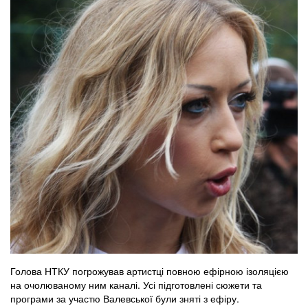
Голова НТКУ погрожував артистці повною ефірною ізоляцією
на очолюваному ним каналі. Усі підготовлені сюжети та
програми за участю Валевської були зняті з ефіру.