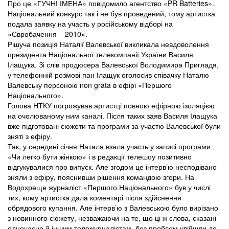
Про це «ГУЧНІ ІМЕНА» повідомило агентство «PR Batteries».
Національний конкурс так і не був проведений, тому артистка
подала заявку на участь у російському відборі на
«Євробачення – 2010».
Рішуча позиція Наталії Валевської викликала невдоволення
президента Національної телекомпанії України Василя
Ілащука. Зі слів продюсера Валевської Володимира Пригладя,
у телефонній розмові пан Ілащук оголосив співачку Наталю
Валевську персоною non grata в ефірі «Першого
Національного».
Голова НТКУ погрожував артистці повною ефірною ізоляцією
на очолюваному ним каналі. Після таких заяв Василя Ілащука
вже підготовані сюжети та програми за участю Валевської були
зняті з ефіру.
Так, у середині січня Наталя взяла участь у записі програми
«Чи легко бути жінкою» і в редакції телешоу позитивно
відгукувалися про випуск. Але згодом це інтерв’ю несподівано
зняли з ефіру, пояснивши рішення командою згори. На
Водохреще журналіст «Першого Національного» був у числі
тих, кому артистка дала коментарі після здійснення
обрядового купання. Але інтерв’ю з Валевською було вирізано
з новинного сюжету, незважаючи на те, що ці ж слова, сказані
одночасно й іншим тележурналістам, без проблем увійшли до