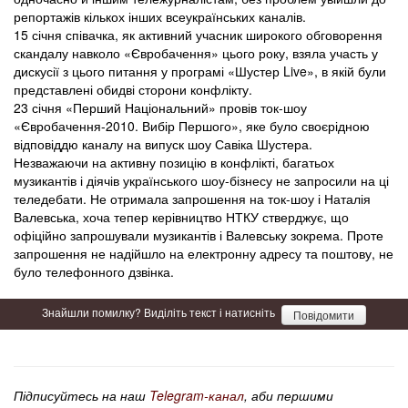
репортажів кількох інших всеукраїнських каналів.
15 січня співачка, як активний учасник широкого обговорення
скандалу навколо «Євробачення» цього року, взяла участь у
дискусії з цього питання у програмі «Шустер Live», в якій були
представлені обидві сторони конфлікту.
23 січня «Перший Національний» провів ток-шоу
«Євробачення-2010. Вибір Першого», яке було своєрідною
відповіддю каналу на випуск шоу Савіка Шустера.
Незважаючи на активну позицію в конфлікті, багатьох
музикантів і діячів українського шоу-бізнесу не запросили на ці
теледебати. Не отримала запрошення на ток-шоу і Наталія
Валевська, хоча тепер керівництво НТКУ стверджує, що
офіційно запрошували музикантів і Валевську зокрема. Проте
запрошення не надійшло на електронну адресу та поштову, не
було телефонного дзвінка.
Знайшли помилку? Виділіть текст і натисніть
Повідомити
Підписуйтесь на наш
Telegram-канал
, аби першими