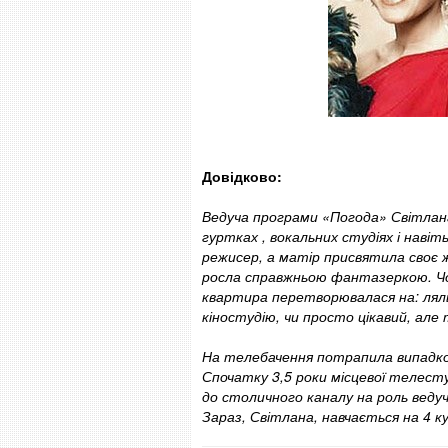
Довідково:
Ведуча програми «Погода» Світлана 
гуртках , вокальних студіях і навіт
режисер, а матір присвятила своє
росла справжньою фантазеркою. Чог
квартира перетворювалася на: лял
кіностудію, чи просто цікавий, але
На телебачення потрапила випадково
Спочатку 3,5 роки місцевої телесту
до столичного каналу на роль веду
Зараз, Світлана, навчається на 4 ку