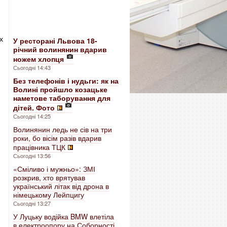
х
У ресторані Львова 18-
річний волинянин вдарив
ножем хлопця
Сьогодні 14:43
Без телефонів і нудьги: як на
Волині пройшло козацьке
наметове таборування для
дітей. Фото
Сьогодні 14:25
Волинянин ледь не сів на три
роки, бо вісім разів вдарив
працівника ТЦК
Сьогодні 13:56
«Сміливо і мужньо»: ЗМІ
розкрив, хто врятував
український літак від дрона в
німецькому Лейпцигу
Сьогодні 13:27
У Луцьку водійка BMW влетіла
в електроопору на Соборності.