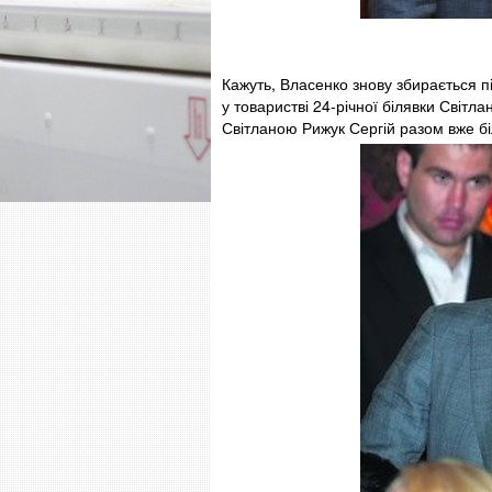
Кажуть, Власенко знову збирається пі
у товаристві 24-річної білявки Світл
Світланою Рижук Сергій разом вже бі