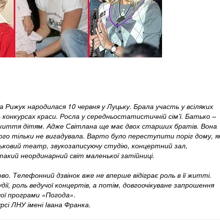
Рижук народилася 10 червня у Луцьку. Брала участь у всіляких
ь конкурсах краси. Росла у середньостатистичній сім’ї. Батько –
 життя дітям. Адже Світлана ще має двох старших братів. Вона
о тільки не вигадувала. Варто було переступити поріг дому, я
ьковий театр, звукозаписуючу студію, концертний зал,
 такий неординарний світ маленької затійниці.
. Телефонний дзвінок вже не вперше відіграє роль в її житті.
дії, роль ведучої концертів, а потім, довгоочікуване запрошення
чої програми «Погода».
рсі ЛНУ імені Івана Франка.