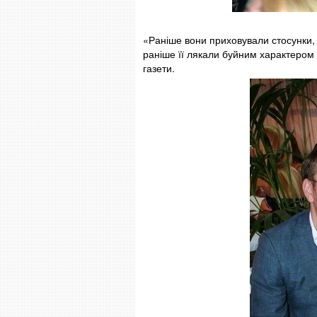
«Раніше вони приховували стосунки, 
раніше її лякали буйним характером С
газети.