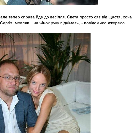
але тепер справа йде до весілля. Свєта просто сяє від щастя, хоча
ергія, мовляв, і на жінок руку піднімає», - повідомило джерело