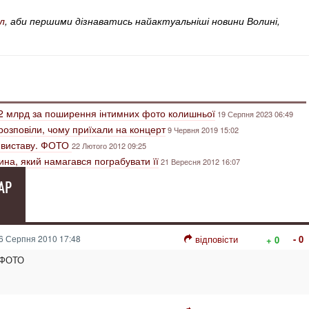
л
, аби першими дізнаватись найактуальніші новини Волині,
2 млрд за поширення інтимних фото колишньої
19 Серпня 2023 06:49
розповіли, чому приїхали на концерт
9 Червня 2019 15:02
» виставу. ФОТО
22 Лютого 2012 09:25
ина, який намагався пограбувати її
21 Вересня 2012 16:07
АР
6 Серпня 2010 17:48
відповісти
- 0
+ 0
: ФОТО