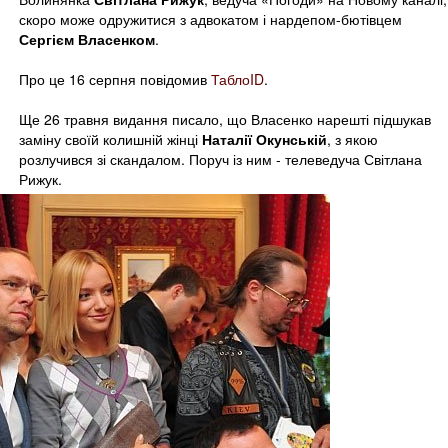
скоро може одружитися з адвокатом і нардепом-бютівцем
Сергієм Власенком
.
Про це 16 серпня повідомив
ТаблоID
.
Ще 26 травня видання писало, що Власенко нарешті підшукав
заміну своїй колишній жінці
Наталії Окунській
, з якою
розлучився зі скандалом. Поруч із ним - телеведуча Світлана
Рижук.