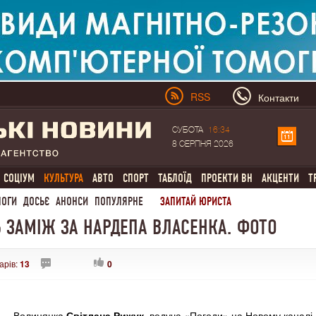
RSS
Контакти
СУБОТА
16:34
8 СЕРПНЯ 2026
СОЦІУМ
КУЛЬТУРА
АВТО
СПОРТ
ТАБЛОЇД
ПРОЕКТИ ВН
АКЦЕНТИ
Т
ЛОГИ
ДОСЬЄ
АНОНСИ
ПОПУЛЯРНЕ
ЗАПИТАЙ ЮРИСТА
 ЗАМІЖ ЗА НАРДЕПА ВЛАСЕНКА. ФОТО
арів:
13
0
Волинянка
Світлана Рижук
, ведуча «Погоди» на Новому каналі,