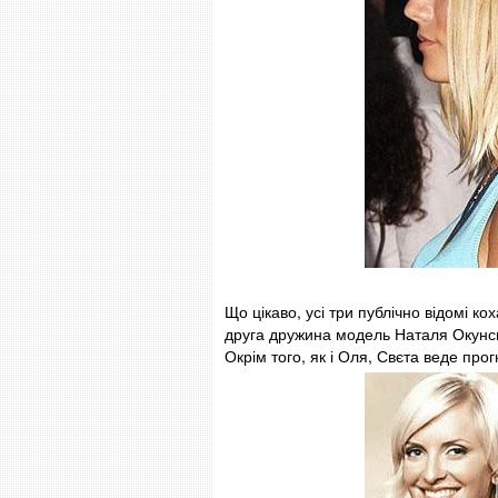
Що цікаво, усі три публічно відомі к
друга дружина модель Наталя Окунськ
Окрім того, як і Оля, Свєта веде про