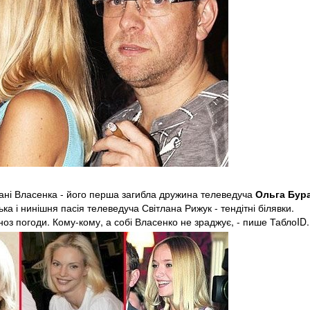
охані Власенка - його перша загибла дружина телеведуча
Ольга Бур
а і нинішня пасія телеведуча Світлана Рижук - тендітні білявки.
гноз погоди. Кому-кому, а собі Власенко не зраджує, - пише ТаблоID.