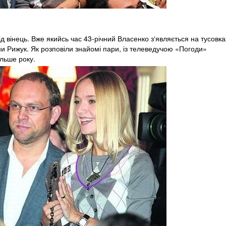
д вінець. Вже якийсь час 43-річний Власенко з‘являється на тусовка
ани Рижук. Як розповіли знайомі пари, із телеведучою «Погоди»
льше року.