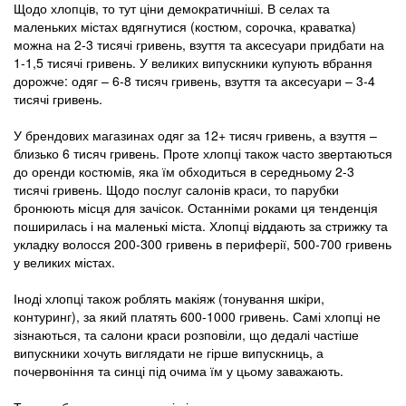
Щодо хлопців, то тут ціни демократичніші. В селах та
маленьких містах вдягнутися (костюм, сорочка, краватка)
можна на 2-3 тисячі гривень, взуття та аксесуари придбати на
1-1,5 тисячі гривень. У великих випускники купують вбрання
дорожче: одяг – 6-8 тисяч гривень, взуття та аксесуари – 3-4
тисячі гривень.
У брендових магазинах одяг за 12+ тисяч гривень, а взуття –
близько 6 тисяч гривень. Проте хлопці також часто звертаються
до оренди костюмів, яка їм обходиться в середньому 2-3
тисячі гривень. Щодо послуг салонів краси, то парубки
бронюють місця для зачісок. Останніми роками ця тенденція
поширилась і на маленькі міста. Хлопці віддають за стрижку та
укладку волосся 200-300 гривень в периферії, 500-700 гривень
у великих містах.
Іноді хлопці також роблять макіяж (тонування шкіри,
контуринг), за який платять 600-1000 гривень. Самі хлопці не
зізнаються, та салони краси розповіли, що дедалі частіше
випускники хочуть виглядати не гірше випускниць, а
почервоніння та синці під очима їм у цьому заважають.