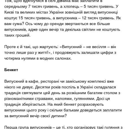
Тож, щоб вдягнутися в селі дівчина має заплатити в
середньому 7 тисяч гривень, а хлопець – 5 тисяч гривень. У
Києві та великих містах України зовнішній вигляд випускниці
коштує 15 тисяч гривень, а випускника – 12 тисяч гривень. Як
вам сума? Ось чому до оренди звертаються все більше
випускників, адже один вечір та декілька світлин не коштують
таких грошей.
Проте є й такі, що жартують: «Випускний – не весілля – він
точно лише раз у житті!», і продовжують залишати цифри з
чотирма нулями в модних салонах.
Бенкет
Випускний в кафе, ресторані чи заміському комплексі вже
нікого не дивує. Десятки років поспіль в Україні складалася
традиція святкувати цей день за розкішним багатим столом з
різноманітними стравами, напоями, гуляннями. Досі ця
традиція зберігається. На який бенкет розраховують
випускники цього року і скільки батькам доведеться заплатити
за випускний вечір своєї дитини?
Перша група випускників – це ті, хто організовує такі гуляння з