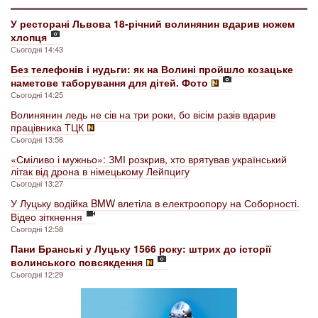
У ресторані Львова 18-річний волинянин вдарив ножем
хлопця
Сьогодні 14:43
Без телефонів і нудьги: як на Волині пройшло козацьке
наметове таборування для дітей. Фото
Сьогодні 14:25
Волинянин ледь не сів на три роки, бо вісім разів вдарив
працівника ТЦК
Сьогодні 13:56
«Сміливо і мужньо»: ЗМІ розкрив, хто врятував український
літак від дрона в німецькому Лейпцигу
Сьогодні 13:27
У Луцьку водійка BMW влетіла в електроопору на Соборності.
Відео зіткнення
Сьогодні 12:58
Пани Бранські у Луцьку 1566 року: штрих до історії
волинського повсякдення
Сьогодні 12:29