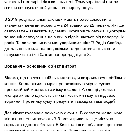
чекають і школярі, і батьки, і вчителі. Тому українські школи
звикли святкувати цей день «на широку ногу».
В 2019 році навчальні заклади мають право самостійно
визначати день випускного – з 24 травня до 22 червня. Як і де
святкувати – залежить від самих школярів та батьків. Цьогорічні
тенденції святкування не значно відрізняються від попередніх
років. Та чи залишилися минулорічними ціни?! Радіо Свобода
детально вивчила, на що, скільки та де витрачають кошти
випускники та їхні батьки напередодні дня Х.
Вбрання – основний об’єкт витрат
Відомо, що на зовнішній вигляд завжди витрачалося найбільше
коштів. Кожна дівчина мріє про розкішну вечірню сукню,
професійний макіяж та зачіску в салоні. А хлопці декілька
місяців активно шукають стильні костюми і взуття під своє
вбрання. Проте яку суму в результаті зажадає така мода?
Для дівчат головною покупкою є сукня. В селах та маленьких
містах на неї витрачають 3-5 тисяч гривень – це місячна
зарплата одного з батьків. В Києві та інших обласних центрах
випускниці діляться на дві групи. Перші купують сукні в