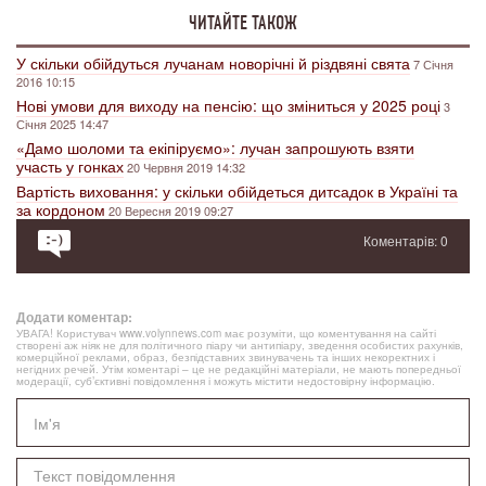
ЧИТАЙТЕ ТАКОЖ
У скільки обійдуться лучанам новорічні й різдвяні свята
7 Січня
2016 10:15
Нові умови для виходу на пенсію: що зміниться у 2025 році
3
Січня 2025 14:47
«Дамо шоломи та екіпіруємо»: лучан запрошують взяти
участь у гонках
20 Червня 2019 14:32
Вартість виховання: у скільки обійдеться дитсадок в Україні та
за кордоном
20 Вересня 2019 09:27
Коментарів: 0
Додати коментар:
УВАГА! Користувач www.volynnews.com має розуміти, що коментування на сайті
створені аж ніяк не для політичного піару чи антипіару, зведення особистих рахунків,
комерційної реклами, образ, безпідставних звинувачень та інших некоректних і
негідних речей. Утім коментарі – це не редакційні матеріали, не мають попередньої
модерації, суб’єктивні повідомлення і можуть містити недостовірну інформацію.