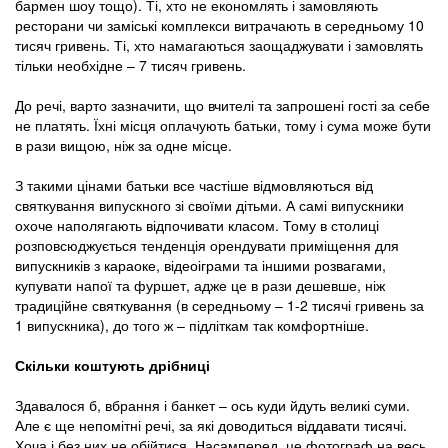
бармен шоу тощо). Ті, хто не економлять і замовляють
ресторани чи заміські комплекси витрачають в середньому 10
тисяч гривень. Ті, хто намагаються заощаджувати і замовлять
тільки необхідне – 7 тисяч гривень.
До речі, варто зазначити, що вчителі та запрошені гості за себе
не платять. Їхні місця оплачують батьки, тому і сума може бути
в рази вищою, ніж за одне місце.
З такими цінами батьки все частіше відмовляються від
святкування випускного зі своїми дітьми. А самі випускники
охоче наполягають відпочивати класом. Тому в столиці
розповсюджується тенденція орендувати приміщення для
випускників з караоке, відеоіграми та іншими розвагами,
купувати напої та фуршет, адже це в рази дешевше, ніж
традиційне святкування (в середньому – 1-2 тисячі гривень за
1 випускника), до того ж – підліткам так комфортніше.
Скільки коштують дрібниці
Здавалося б, вбрання і банкет – ось куди йдуть великі суми.
Але є ще непомітні речі, за які доводиться віддавати тисячі.
Хоча і без них не обійтися. Насамперед, це фотограф на весь