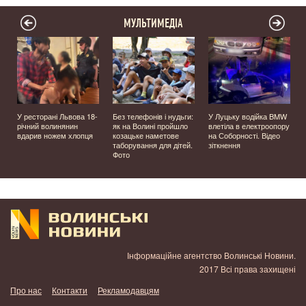
МУЛЬТИМЕДІА
У ресторані Львова 18-
Без телефонів і нудьги:
У Луцьку водійка BMW
річний волинянин
як на Волині пройшло
влетіла в електроопору
вдарив ножем хлопця
козацьке наметове
на Соборності. Відео
таборування для дітей.
зіткнення
Фото
Інформаційне агентство Волинські Новини.
2017 Всі права захищені
Про нас
Контакти
Рекламодавцям