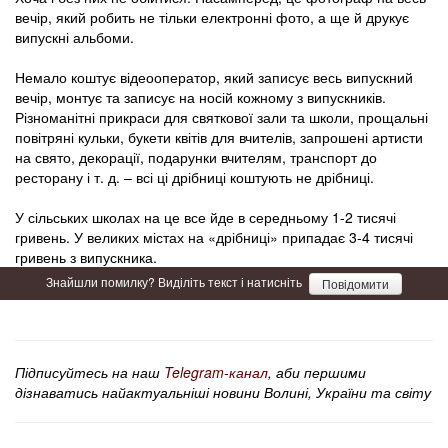
вечір, який робить не тільки електронні фото, а ще й друкує
випускні альбоми.
Немало коштує відеооператор, який записує весь випускний
вечір, монтує та записує на носій кожному з випускників.
Різноманітні прикраси для святкової зали та школи, прощальні
повітряні кульки, букети квітів для вчителів, запрошені артисти
на свято, декорації, подарунки вчителям, транспорт до
ресторану і т. д. – всі ці дрібниці коштують не дрібниці.
У сільських школах на це все йде в середньому 1-2 тисячі
гривень. У великих містах на «дрібниці» припадає 3-4 тисячі
гривень з випускника.
Знайшли помилку? Виділіть текст і натисніть
Повідомити
Підписуйтесь на наш
Telegram-канал
, аби першими
дізнаватись найактуальніші новини Волині, України та світу