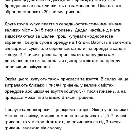
брендових салонах чи шиють на замовлення. Ціна на таке
вбрання становить 20+ тисяч гривень.
Друга група купує плаття з середньостатистичними цінами
великих міст – 8-15 тисяч гривень. Дедалі частіше дівчата
відмовляються за шалені гроші купувати «одноразове»
вбрання і беруть сукні в оренду на 1-2 дні. Вартість її залежить
від вартості сукні, але середньостатистична оренда в салоні
коштує 2-4 тисячі гривень. Бронювати оренду дівчатам
довелося ще з січня, оскільки цьогоріч ажіотаж на оренду
перевищив очікування.
Окрім цього, купують також прикраси та взуття. В селах на це
витрачають близько 1 тисячі гривень, у великих містах
брендове або шкіряне взуття коштує 3-7 тисяч гривень, а на
прикраси може піти близько 2 тисяч гривень.
Послуги салонів краси – це окрема історія. Якщо у невеликих
містах на зачіску, макіяж та манікюр витрачають 1,5-2 тисячі
гривень, то у містах-гігантах ціни починаються від 3 тисяч
гривень, залежно від салону.