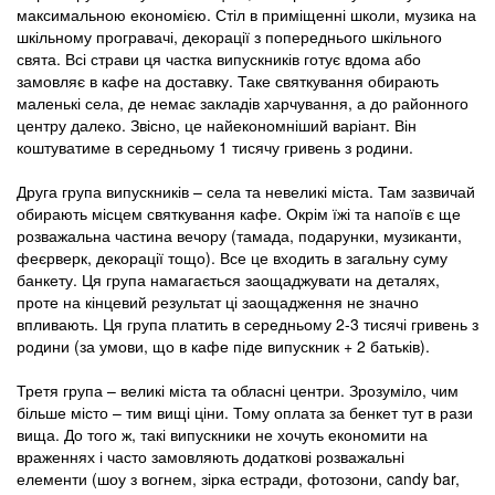
максимальною економією. Стіл в приміщенні школи, музика на
шкільному програвачі, декорації з попереднього шкільного
свята. Всі страви ця частка випускників готує вдома або
замовляє в кафе на доставку. Таке святкування обирають
маленькі села, де немає закладів харчування, а до районного
центру далеко. Звісно, це найекономніший варіант. Він
коштуватиме в середньому 1 тисячу гривень з родини.
Друга група випускників – села та невеликі міста. Там зазвичай
обирають місцем святкування кафе. Окрім їжі та напоїв є ще
розважальна частина вечору (тамада, подарунки, музиканти,
феєрверк, декорації тощо). Все це входить в загальну суму
банкету. Ця група намагається заощаджувати на деталях,
проте на кінцевий результат ці заощадження не значно
впливають. Ця група платить в середньому 2-3 тисячі гривень з
родини (за умови, що в кафе піде випускник + 2 батьків).
Третя група – великі міста та обласні центри. Зрозуміло, чим
більше місто – тим вищі ціни. Тому оплата за бенкет тут в рази
вища. До того ж, такі випускники не хочуть економити на
враженнях і часто замовляють додаткові розважальні
елементи (шоу з вогнем, зірка естради, фотозони, candy bar,