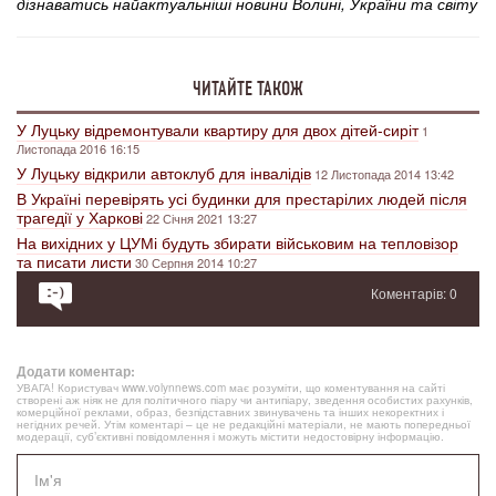
дізнаватись найактуальніші новини Волині, України та світу
ЧИТАЙТЕ ТАКОЖ
У Луцьку відремонтували квартиру для двох дітей-сиріт
1
Листопада 2016 16:15
У Луцьку відкрили автоклуб для інвалідів
12 Листопада 2014 13:42
В Україні перевірять усі будинки для престарілих людей після
трагедії у Харкові
22 Січня 2021 13:27
На вихідних у ЦУМі будуть збирати військовим на тепловізор
та писати листи
30 Серпня 2014 10:27
Коментарів: 0
Додати коментар:
УВАГА! Користувач www.volynnews.com має розуміти, що коментування на сайті
створені аж ніяк не для політичного піару чи антипіару, зведення особистих рахунків,
комерційної реклами, образ, безпідставних звинувачень та інших некоректних і
негідних речей. Утім коментарі – це не редакційні матеріали, не мають попередньої
модерації, суб’єктивні повідомлення і можуть містити недостовірну інформацію.