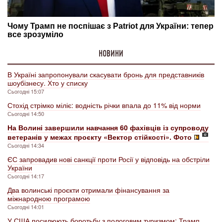
НОВИНИ
В Україні запропонували скасувати бронь для представників
шоубізнесу. Хто у списку
Сьогодні 15:07
Стохід стрімко міліє: водність річки впала до 11% від норми
Сьогодні 14:50
На Волині завершили навчання 60 фахівців із супроводу
ветеранів у межах проєкту «Вектор стійкості». Фото
Сьогодні 14:34
ЄС запровадив нові санкції проти Росії у відповідь на обстріли
України
Сьогодні 14:17
Два волинські проєкти отримали фінансування за
міжнародною програмою
Сьогодні 14:01
У США посилюють боротьбу з пологовим туризмом: Трамп