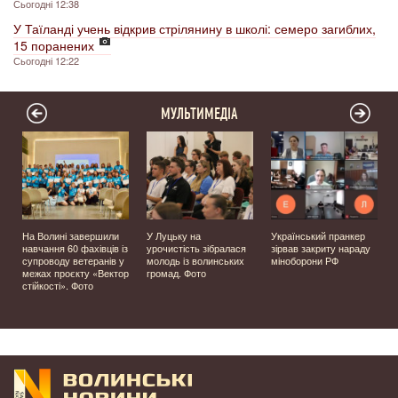
Сьогодні 12:38
У Таїланді учень відкрив стрілянину в школі: семеро загиблих,
15 поранених
Сьогодні 12:22
МУЛЬТИМЕДІА
На Волині завершили
У Луцьку на
Український пранкер
у
навчання 60 фахівців із
урочистість зібралася
зірвав закриту нараду
супроводу ветеранів у
молодь із волинських
міноборони РФ
д
межах проєкту «Вектор
громад. Фото
стійкості». Фото