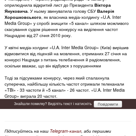
оприлюднила відкритий лист до Президента
Віктора
Януковича
. У ньому звинуватила голову СБУ
Валерія
Хорошковського
, як власника медіа-холдингу «U.A. Inter
Media Group» у спробі знищити «5 канал» шляхом можливого
скасування судом рішення конкурсу на виділення частот
Нацрадою від 27 січня 2010 року.
У квітні медіа-холдинг «U.A. Inter Media Group» (Київ) вирішив
відмовитися від ліцензій на мовлення, отриманих 27 січня на
конкурсі Нацради з питань телебачення й радіомовлення,
оскільки вважає, що він відбувся з порушеннями
Тоді за підсумками конкурсу, через який спалахнула
суперечка, найбільшу кількість частот отримали телеканали
«TBi» - 33 частоти й «5 канал» - 26 частот. «U.A. Inter Media
Group» виграла 20 частот.
Знайшли помилку? Виділіть текст і натисніть
Повідомити
Підписуйтесь на наш
Telegram-канал
, аби першими