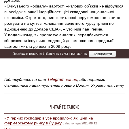
доларів.
«Очікуваного «обвалу» вартості житлових об’єктів не відбулося
внаслідок значної інерційності цієї складової національної
економіки. Окрім того, ринок житлової нерухомості не встигає
реагувати на суттєві коливання валютного курсу гривні по
відношенню до долара США», – уточнив пан Рейкін.
У подальшому, як прогнозує аналітик, передбачається
збереження існуючих тенденцій до зменшення середньої
вартості житла до весни 2009 року.
Знайшли помилку? Виділіть текст і натисніть
Повідомити
Підписуйтесь на наш
Telegram-канал
, аби першими
дізнаватись найактуальніші новини Волині, України та світу
ЧИТАЙТЕ ТАКОЖ
«У гарних господарів усе вродило»: які ціни на
фермерському ринку в Луцьку
5 Листопада 2025 08:12