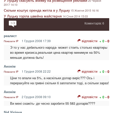
У Луцьку скасують знижку на розміщення реклами
20 Червня
2017 14:10
Скільки коштує оренда житла в у Луцьку
15 Жовтня 2015 16:16
У Луцьку горіла швейна майстерня
14 Січня 2014 15:03
Коментарів: 6
реалист
відповісти
1 Грудня 2008 17:39
+ 0
- 0
Показати IP
Э то у нас дебильного народа- может стоить столько квартиры
во время кризиса,реальная цена квартир минимум на 50%
меньше должна быть!
Анонім
відповісти
1 Грудня 2008 22:22
+ 0
- 0
Показати IP
Ціни то впали на 5%, а наскільки долар виріс??? Ось і
перерахуйте на гривні скільки б заплатили тоді, а скільки зараз!
Анонім
відповісти
2 Грудня 2008 09:10
+ 0
- 0
Показати IP
Ви мені скажіть- де чесно заробити 55 583 доларів????
Sid Vicious