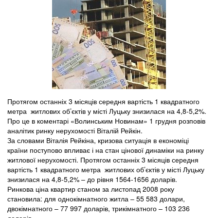
Протягом останніх 3 місяців середня вартість 1 квадратного
метра житлових об’єктів у місті Луцьку знизилася на 4,8-5,2%.
Про це в коментарі «Волинським Новинам» 1 грудня розповів
аналітик ринку нерухомості Віталій Рейкін.
За словами Віталія Рейкіна, кризова ситуація в економіці
країни поступово впливає і на стан цінової динаміки на ринку
житлової нерухомості. Протягом останніх 3 місяців середня
вартість 1 квадратного метра житлових об’єктів у місті Луцьку
знизилася на 4,8-5,2% – до рівня 1564-1656 доларів.
Ринкова ціна квартир станом за листопад 2008 року
становила: для однокімнатного житла – 55 583 долари,
двокімнатного – 77 997 доларів, трикімнатного – 103 236