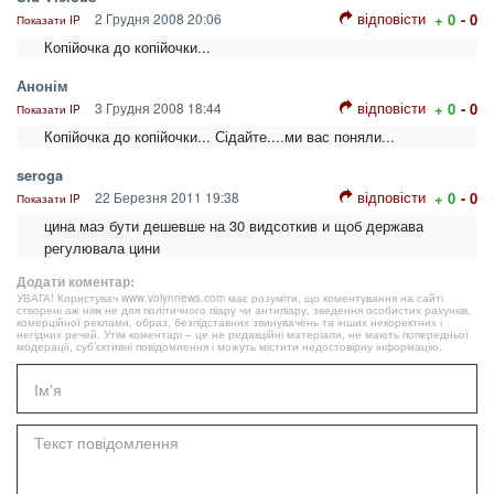
відповісти
2 Грудня 2008 20:06
+ 0
- 0
Показати IP
Копійочка до копійочки...
Анонім
відповісти
3 Грудня 2008 18:44
+ 0
- 0
Показати IP
Копійочка до копійочки... Сідайте....ми вас поняли...
seroga
відповісти
22 Березня 2011 19:38
+ 0
- 0
Показати IP
цина маэ бути дешевше на 30 видсоткив и щоб держава
регулювала цини
Додати коментар:
УВАГА! Користувач www.volynnews.com має розуміти, що коментування на сайті
створені аж ніяк не для політичного піару чи антипіару, зведення особистих рахунків,
комерційної реклами, образ, безпідставних звинувачень та інших некоректних і
негідних речей. Утім коментарі – це не редакційні матеріали, не мають попередньої
модерації, суб’єктивні повідомлення і можуть містити недостовірну інформацію.