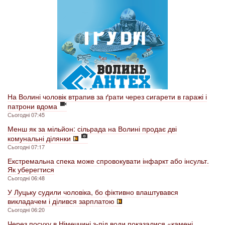
На Волині чоловік втрапив за ґрати через сигарети в гаражі і
патрони вдома
Сьогодні 07:45
Менш як за мільйон: сільрада на Волині продає дві
комунальні ділянки
Сьогодні 07:17
Екстремальна спека може спровокувати інфаркт або інсульт.
Як уберегтися
Сьогодні 06:48
У Луцьку судили чоловіка, бо фіктивно влаштувався
викладачем і ділився зарплатою
Сьогодні 06:20
Через посуху в Німеччині з-під води показалися «камені