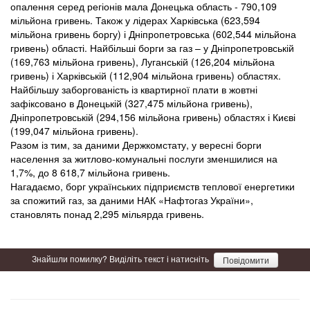
опалення серед регіонів мала Донецька область - 790,109
мільйона гривень. Також у лідерах Харківська (623,594
мільйона гривень боргу) і Дніпропетровська (602,544 мільйона
гривень) області. Найбільші борги за газ – у Дніпропетровській
(169,763 мільйона гривень), Луганській (126,204 мільйона
гривень) і Харківській (112,904 мільйона гривень) областях.
Найбільшу заборгованість із квартирної плати в жовтні
зафіксовано в Донецькій (327,475 мільйона гривень),
Дніпропетровській (294,156 мільйона гривень) областях і Києві
(199,047 мільйона гривень).
Разом із тим, за даними Держкомстату, у вересні борги
населення за житлово-комунальні послуги зменшилися на
1,7%, до 8 618,7 мільйона гривень.
Нагадаємо, борг українських підприємств теплової енергетики
за спожитий газ, за даними НАК «Нафтогаз України»,
становлять понад 2,295 мільярда гривень.
Знайшли помилку? Виділіть текст і натисніть
Повідомити