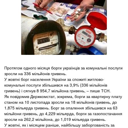
Протягом одного місяця борги українців за комунальні послуги
зросли на 336 мільйонів гривень.
У жовтні борг населення України за спожиті житлово-
комунальні послуги збільшився на 3,9% (336 мільйонів
гривень) і сягнув 8 954,7 мільйона гривень, – пише ТСН.
Як повідомив Держкомстат, зокрема, борги за квартирну плату
станом на 10 листопада зросли на 18 мільйонів гривень, до
1,875 мільярда гривень. Борг за опалення збільшився на 63
мільйони гривень, до 4,229 мільярда, борги за газопостачання
зросли на 262,2 мільйона, до 1,019 мільярда гривень.
У жовтні, як і місяцем раніше, найбільшу заборгованість за