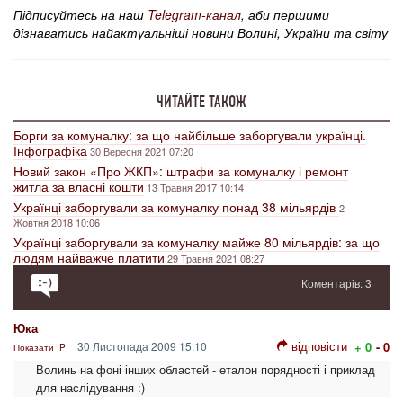
Підписуйтесь на наш
Telegram-канал
, аби першими
дізнаватись найактуальніші новини Волині, України та світу
ЧИТАЙТЕ ТАКОЖ
Борги за комуналку: за що найбільше заборгували українці.
Інфографіка
30 Вересня 2021 07:20
Новий закон «Про ЖКП»: штрафи за комуналку і ремонт
житла за власні кошти
13 Травня 2017 10:14
Українці заборгували за комуналку понад 38 мільярдів
2
Жовтня 2018 10:06
Українці заборгували за комуналку майже 80 мільярдів: за що
людям найважче платити
29 Травня 2021 08:27
Коментарів: 3
Юка
відповісти
30 Листопада 2009 15:10
+ 0
- 0
Показати IP
Волинь на фоні інших областей - еталон порядності і приклад
для наслідування :)