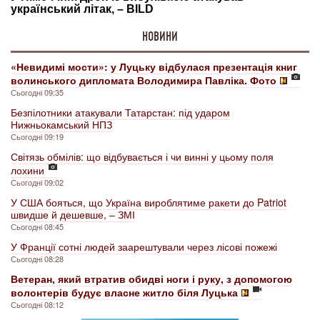
НОВИНИ
«Невидимі мости»: у Луцьку відбулася презентація книг
волинського дипломата Володимира Павліка. Фото
Сьогодні 09:35
Безпілотники атакували Татарстан: під ударом
Нижньокамський НПЗ
Сьогодні 09:19
Світязь обмілів: що відбувається і чи винні у цьому поля
лохини
Сьогодні 09:02
У США бояться, що Україна вироблятиме ракети до Patriot
швидше й дешевше, – ЗМІ
Сьогодні 08:45
У Франції сотні людей заарештували через лісові пожежі
Сьогодні 08:28
Ветеран, який втратив обидві ноги і руку, з допомогою
волонтерів будує власне житло біля Луцька
Сьогодні 08:12