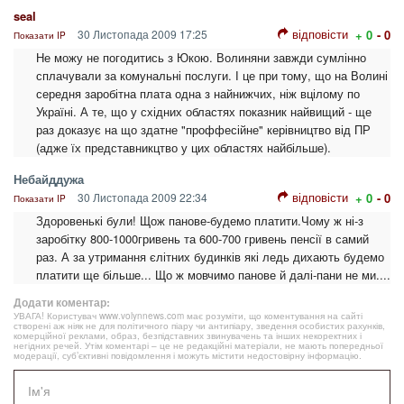
seal
відповісти
30 Листопада 2009 17:25
+ 0
- 0
Показати IP
Не можу не погодитись з Юкою. Волиняни завжди сумлінно
сплачували за комунальні послуги. І це при тому, що на Волині
середня заробітна плата одна з найнижчих, ніж вцілому по
Україні. А те, що у східних областях показник найвищий - ще
раз доказує на що здатне "проффесійне" керівництво від ПР
(адже їх представникцтво у цих областях найбільше).
Небайддужа
відповісти
30 Листопада 2009 22:34
+ 0
- 0
Показати IP
Здоровенькі були! Щож панове-будемо платити.Чому ж ні-з
заробітку 800-1000гривень та 600-700 гривень пенсії в самий
раз. А за утримання єлітних будинків які ледь дихають будемо
платити ще більше... Що ж мовчимо панове й далі-пани не ми....
Додати коментар:
УВАГА! Користувач www.volynnews.com має розуміти, що коментування на сайті
створені аж ніяк не для політичного піару чи антипіару, зведення особистих рахунків,
комерційної реклами, образ, безпідставних звинувачень та інших некоректних і
негідних речей. Утім коментарі – це не редакційні матеріали, не мають попередньої
модерації, суб’єктивні повідомлення і можуть містити недостовірну інформацію.