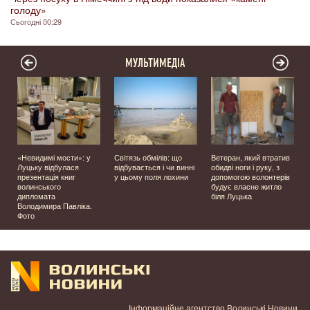
голоду»
Сьогодні 00:29
МУЛЬТИМЕДІА
«Невидимі мости»: у
Світязь обмілів: що
Ветеран, який втратив
Луцьку відбулася
відбувається і чи винні
обидві ноги і руку, з
презентація книг
у цьому поля лохини
допомогою волонтерів
волинського
будує власне житло
дипломата
біля Луцька
Володимира Павліка.
Фото
Інформаційне агентство Волинські Новини.