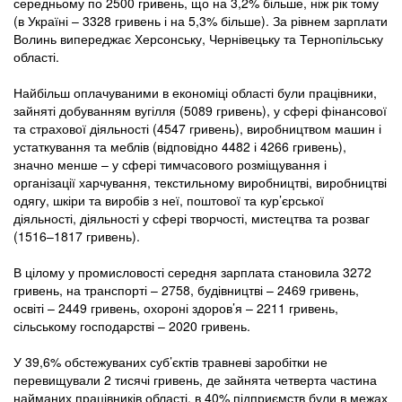
середньому по 2500 гривень, що на 3,2% більше, ніж рік тому
(в Україні – 3328 гривень і на 5,3% більше). За рівнем зарплати
Волинь випереджає Херсонську, Чернівецьку та Тернопільську
області.
Найбільш оплачуваними в економіці області були працівники,
зайняті добуванням вугілля (5089 гривень), у сфері фінансової
та страхової діяльності (4547 гривень), виробництвом машин і
устаткування та меблів (відповідно 4482 і 4266 гривень),
значно менше – у сфері тимчасового розміщування і
організації харчування, текстильному виробництві, виробництві
одягу, шкіри та виробів з неї, поштової та кур’єрської
діяльності, діяльності у сфері творчості, мистецтва та розваг
(1516–1817 гривень).
В цілому у промисловості середня зарплата становила 3272
гривень, на транспорті – 2758, будівництві – 2469 гривень,
освіті – 2449 гривень, охороні здоров’я – 2211 гривень,
сільському господарстві – 2020 гривень.
У 39,6% обстежуваних суб’єктів травневі заробітки не
перевищували 2 тисячі гривень, де зайнята четверта частина
найманих працівників області, в 40% підприємств були в межах