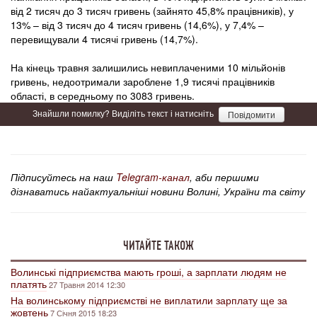
від 2 тисяч до 3 тисяч гривень (зайнято 45,8% працівників), у
13% – від 3 тисяч до 4 тисяч гривень (14,6%), у 7,4% –
перевищували 4 тисячі гривень (14,7%).
На кінець травня залишились невиплаченими 10 мільйонів
гривень, недоотримали зароблене 1,9 тисячі працівників
області, в середньому по 3083 гривень.
Знайшли помилку? Виділіть текст і натисніть
Повідомити
Підписуйтесь на наш
Telegram-канал
, аби першими
дізнаватись найактуальніші новини Волині, України та світу
ЧИТАЙТЕ ТАКОЖ
Волинські підприємства мають гроші, а зарплати людям не
платять
27 Травня 2014 12:30
На волинському підприємстві не виплатили зарплату ще за
жовтень
7 Січня 2015 18:23