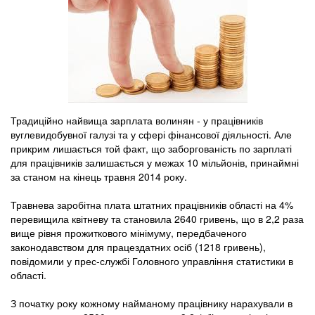
Традиційно найвища зарплата волинян - у працівників
вуглевидобувної галузі та у сфері фінансової діяльності. Але
прикрим лишається той факт, що заборгованість по зарплаті
для працівників залишається у межах 10 мільйонів, принаймні
за станом на кінець травня 2014 року.
Травнева заробітна плата штатних працівників області на 4%
перевищила квітневу та становила 2640 гривень, що в 2,2 раза
вище рівня прожиткового мінімуму, передбаченого
законодавством для працездатних осіб (1218 гривень),
повідомили у прес-службі Головного управління статистики в
області.
З початку року кожному найманому працівнику нарахували в