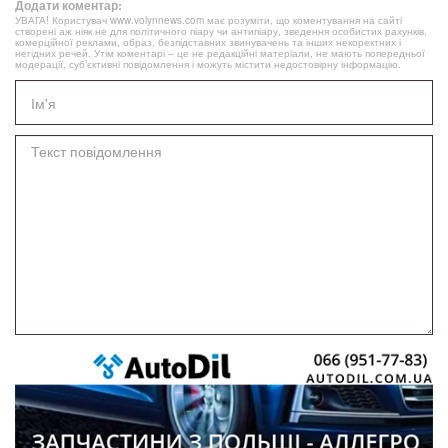
Додати коментар:
УВАГА! Користувач www.volynnews.com має розуміти, що коментування на сайті
створені аж ніяк не для політичного піару чи антипіару, зведення особистих рахунків,
комерційної реклами, образ, безпідставних звинувачень та інших некоректних і
негідних речей. Утім коментарі – це не редакційні матеріали, не мають попередньої
модерації, суб’єктивні повідомлення і можуть містити недостовірну інформацію.