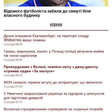
НОВИНИ
Дрони атакували Єкатеринбург: на території складу
Wildberries вирує пожежа
Сьогодні 08:46
Гашиш, марихуана, кокаїн: у Польщі поліція вилучила майже
пів тонни наркотиків
Сьогодні 08:29
Прикордонник з Волині, чемпіон світу з джиу-джитсу
отримав орден «За заслуги»
Сьогодні 08:12
МОН оновило терміни вступу до аспірантури: що змінилося
Сьогодні 07:43
У Німеччині заарештували українця за підозрою у шпигунстві
для підготовки диверсій
Сьогодні 07:14
Волинські страхувальники спрямували на соціальні потреби