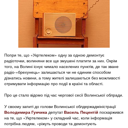
Попри те, що «Укртелеком» одну за одною демонтує
радіоточки, волиняни все ще змушені платити за них. Окрім
того, на Волині існує чимало населених пунктів, де так зване
радіо-«брехунець» залишається чи не єдиним способом
дізнатись новини, а тому жителі залишаються без можливості
отримувати інформацію про події в країні та області.
Про це стало відомо під час чергової сесії Волинської облради.
У своєму запиті до голови Волинської облдержадміністрації
Володимира Гунчика
депутат
Василь Пецентій
поскаржився
на те, що «Укртелеком» у складний час, коли інформація
потрібна людям, «ріжуть проводи та демонтують