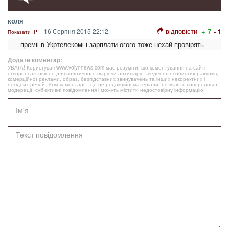
коля
відповісти
16 Серпня 2015 22:12
+ 7
- 1
Показати IP
преміі в Укртелекомі і зарплати огого тоже нехай провірять
Додати коментар:
УВАГА! Користувач www.volynnews.com має розуміти, що коментування на сайті
створені аж ніяк не для політичного піару чи антипіару, зведення особистих рахунків,
комерційної реклами, образ, безпідставних звинувачень та інших некоректних і
негідних речей. Утім коментарі – це не редакційні матеріали, не мають попередньої
модерації, суб’єктивні повідомлення і можуть містити недостовірну інформацію.