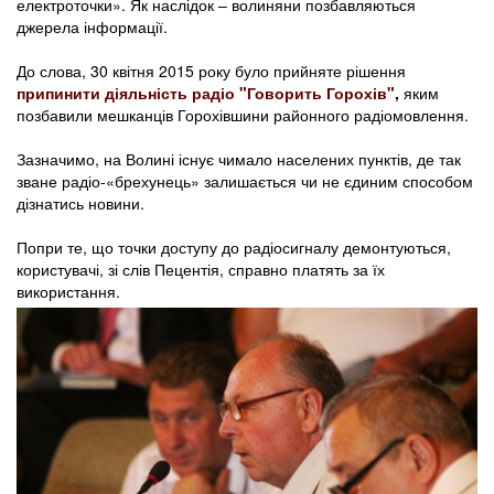
електроточки». Як наслідок – волиняни позбавляються
джерела інформації.
До слова, 30 квітня 2015 року було прийняте рішення
припинити діяльність радіо "Говорить Горохів"
,
яким
позбавили мешканців Горохівшини районного радіомовлення.
Зазначимо, на Волині існує чимало населених пунктів, де так
зване радіо-«брехунець» залишається чи не єдиним способом
дізнатись новини.
Попри те, що точки доступу до радіосигналу демонтуються,
користувачі, зі слів Пецентія, справно платять за їх
використання.