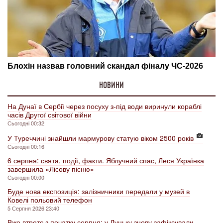
НОВИНИ
На Дунаї в Сербії через посуху з-під води виринули кораблі
часів Другої світової війни
Сьогодні 00:32
У Туреччині знайшли мармурову статую віком 2500 років
Сьогодні 00:16
6 серпня: свята, події, факти. Яблучний спас, Леся Українка
завершила «Лісову пісню»
Сьогодні 00:00
Буде нова експозиція: залізничники передали у музей в
Ковелі польовий телефон
5 Серпня 2026 23:40
Вже втретє з початку серпня: у Луцьку знову зафіксували