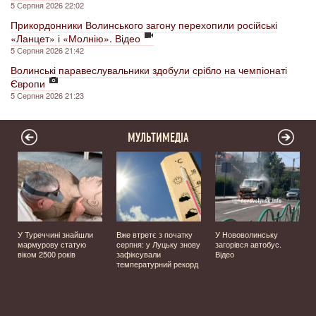
5 Серпня 2026 22:02
Прикордонники Волинського загону перехопили російські
«Ланцет» і «Молнію». Відео
5 Серпня 2026 21:42
Волинські паравеслувальники здобули срібло на чемпіонаті
Європи
5 Серпня 2026 21:23
МУЛЬТИМЕДІА
У Туреччині знайшли
Вже втретє з початку
У Нововолинську
мармурову статую
серпня: у Луцьку знову
загорівся автобус.
️
віком 2500 років
зафіксували
Відео
температурний рекорд