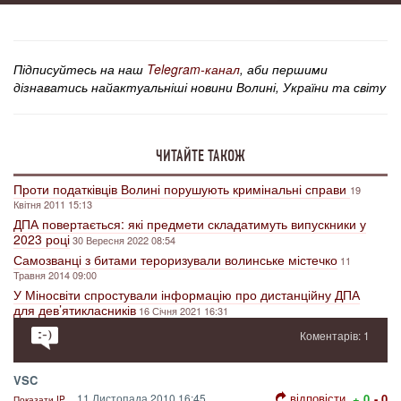
Підписуйтесь на наш
Telegram-канал
, аби першими
дізнаватись найактуальніші новини Волині, України та світу
ЧИТАЙТЕ ТАКОЖ
Проти податківців Волині порушують кримінальні справи
19
Квітня 2011 15:13
ДПА повертається: які предмети складатимуть випускники у
2023 році
30 Вересня 2022 08:54
Самозванці з битами тероризували волинське містечко
11
Травня 2014 09:00
У Міносвіти спростували інформацію про дистанційну ДПА
для дев’ятикласників
16 Січня 2021 16:31
Коментарів: 1
VSC
відповісти
11 Листопада 2010 16:45
+ 0
- 0
Показати IP