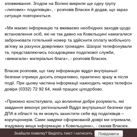
зловживання. Згодом на Волині викрили ще одну групу
«липових» податківців», - розповів Власюк й додав, що зараз
ситуація повторюється.
«Ми маємо інформацію та вживаємо необхідних заходів щодо
встановлення осіб, які не так давно на Ковельщині намагалися
забронювати готельний номер та здійснити оплату мобільного
зв’язку за рахунок довірливих громадян. Шахраї телефонували
та, представляючись посадовцями податкової служби,
«вимагали» матеріальні блага», - розповів Власюк.
Власик розповів, що таку інформацію відділ внутрішньої
безпеки отримує досить оперативно, практично зразу ж після
події. При цьому частина інформації нажходить через телефон
довіри (0332) 72 92 64, який працює цілодобово.
«Приємно констатувати, що волиняни добре розуміють, які
завдання виконує регіональний Відділ внутрішньої безпеки при
ДПА в області та як можуть захистити себе від податківців –
корупціонерів. Саме завдяки сформованій довірі ми отримали,
згадувану вище інформацію з Ковельщини», - сказав Власюк.
Знайшли помилку? Виділіть текст і натисніть
Повідомити