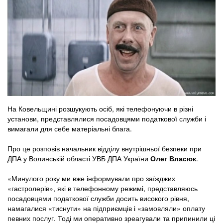
На Ковельщині розшукують осіб, які телефонуючи в різні
установи, представлялися посадовцями податкової служби і
вимагали для себе матеріальні блага.
Про це розповів начальник відділу внутрішньої безпеки при
ДПА у Волинській області УВБ ДПА України
Олег Власюк
.
«Минулого року ми вже інформували про заїжджих
«гастролерів», які в телефонному режимі, представляюсь
посадовцями податкової служби досить високого рівня,
намагалися «тиснути» на підприємців і «замовляли» оплату
певних послуг. Тоді ми оперативно зреагували та припинили ці