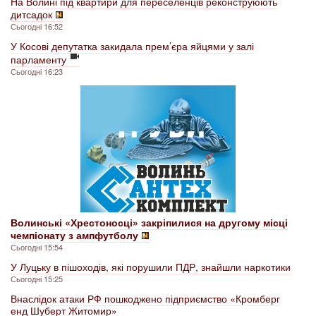
На Волині під квартири для переселенців реконструюють
дитсадок
Сьогодні 16:52
У Косові депутатка закидала прем’єра яйцями у залі
парламенту
Сьогодні 16:23
Волинські «Хрестоносці» закріпилися на другому місці
чемпіонату з ампфутболу
Сьогодні 15:54
У Луцьку в пішоходів, які порушили ПДР, знайшли наркотики
Сьогодні 15:25
Внаслідок атаки РФ пошкоджено підприємство «Кромберг
енд Шуберт Житомир»