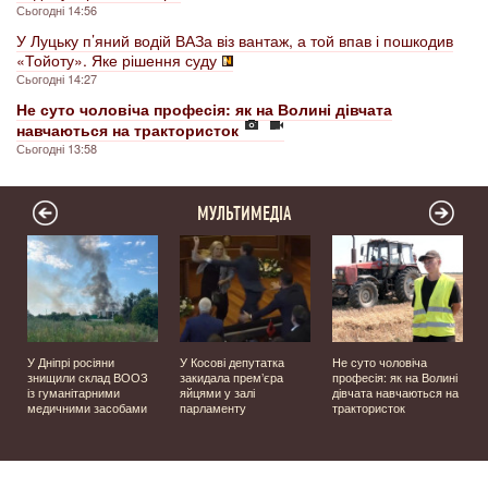
Сьогодні 14:56
У Луцьку п’яний водій ВАЗа віз вантаж, а той впав і пошкодив
«Тойоту». Яке рішення суду
Сьогодні 14:27
Не суто чоловіча професія: як на Волині дівчата
навчаються на трактористок
Сьогодні 13:58
МУЛЬТИМЕДІА
У Дніпрі росіяни
У Косові депутатка
Не суто чоловіча
знищили склад ВООЗ
закидала прем’єра
професія: як на Волині
із гуманітарними
яйцями у залі
дівчата навчаються на
медичними засобами
парламенту
трактористок