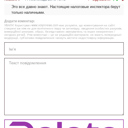
Это все давно знают. Настоящие налоговые инспектора берут
только наличными.
Додати коментар:
УВАГА! Користувач www.volynnews.com має розуміти, що коментування на сайті
створені аж ніяк не для політичного піару чи антипіару, зведення особистих рахунків,
комерційної реклами, образ, безпідставних звинувачень та інших некоректних і
негідних речей. Утім коментарі – це не редакційні матеріали, не мають попередньої
модерації, суб’єктивні повідомлення і можуть містити недостовірну інформацію.