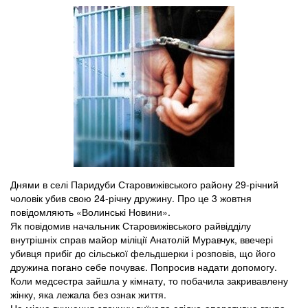
Днями в селі Паридуби Старовижівського району 29-річний
чоловік убив свою 24-річну дружину. Про це 3 жовтня
повідомляють «Волинські Новини».
Як повідомив начальник Старовижівського райвідділу
внутрішніх справ майор міліції Анатолій Муравчук, ввечері
убивця прибіг до сільської фельдшерки і розповів, що його
дружина погано себе почуває. Попросив надати допомогу.
Коли медсестра зайшла у кімнату, то побачила закривавлену
жінку, яка лежала без ознак життя.