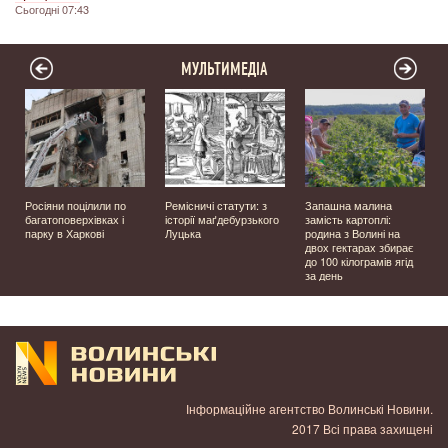
Сьогодні 07:43
МУЛЬТИМЕДІА
а
Росіяни поцілили по
Ремісничі статути: з
Запашна малина
багатоповерхівках і
історії маґдебурзького
замість картоплі:
парку в Харкові
Луцька
родина з Волині на
двох гектарах збирає
до 100 кілограмів ягід
за день
Інформаційне агентство Волинські Новини.
2017 Всі права захищені