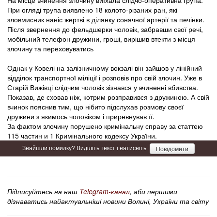
На місце вчинення злочину виїхала слідчо-оперативна група.
При огляді трупа виявлено 18 колото-різаних ран, які
зловмисник наніс жертві в ділянку сонячної артерії та печінки.
Після звернення до фельдшерки чоловік, забравши свої речі,
мобільний телефон дружини, гроші, вирішив втекти з місця
злочину та переховуватись
Однак у Ковелі на залізничному вокзалі він зайшов у лінійний
відділок транспортної міліції і розповів про свій злочин. Уже в
Старій Вижівці слідчим чоловік зізнався у вчиненні вбивства.
Показав, де сховав ніж, котрим розправився з дружиною. А свій
вчинок пояснив тим, що нібито підслухав розмову своєї
дружини з якимось чоловіком і приревнував її.
За фактом злочину порушено кримінальну справу за статтею
115 частин и 1 Кримінального кодексу України.
Знайшли помилку? Виділіть текст і натисніть
Повідомити
Підписуйтесь на наш
Telegram-канал
, аби першими
дізнаватись найактуальніші новини Волині, України та світу