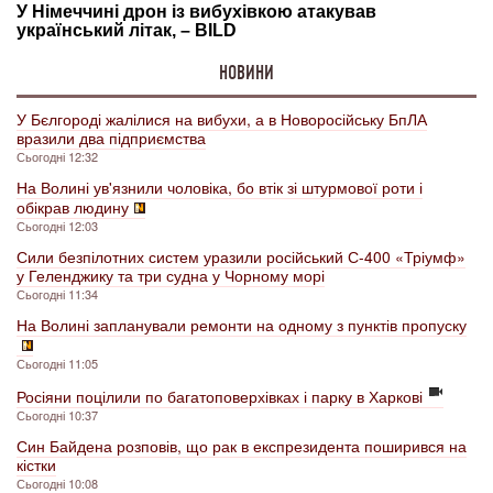
НОВИНИ
У Бєлгороді жалілися на вибухи, а в Новоросійську БпЛА
вразили два підприємства
Сьогодні 12:32
На Волині ув'язнили чоловіка, бо втік зі штурмової роти і
обікрав людину
Сьогодні 12:03
Сили безпілотних систем уразили російський С-400 «Тріумф»
у Геленджику та три судна у Чорному морі
Сьогодні 11:34
На Волині запланували ремонти на одному з пунктів пропуску
Сьогодні 11:05
Росіяни поцілили по багатоповерхівках і парку в Харкові
Сьогодні 10:37
Син Байдена розповів, що рак в експрезидента поширився на
кістки
Сьогодні 10:08