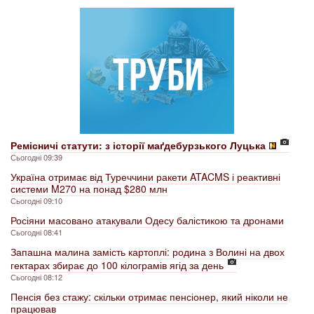
Ремісничі статути: з історії маґдебурзького Луцька
Сьогодні 09:39
Україна отримає від Туреччини ракети ATACMS і реактивні
системи M270 на понад $280 млн
Сьогодні 09:10
Росіяни масовано атакували Одесу балістикою та дронами
Сьогодні 08:41
Запашна малина замість картоплі: родина з Волині на двох
гектарах збирає до 100 кілограмів ягід за день
Сьогодні 08:12
Пенсія без стажу: скільки отримає пенсіонер, який ніколи не
працював