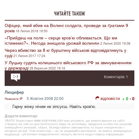
ЧИТАЙТЕ ТАКОЖ
Офіцер, який вбив на Волині солдата, проведе за ґратами 9
років
18 Липня 2018 19:50
«Прийдеш на поле – серце кров’ю обливається. Що ми
їстимемо?». Негода знищила урожай волинян
2 Липня 2020 19:38
Через вбивство за 8 кг бурштину військові відповідатимуть у
суді
21 Липня 2017 17:24
У Луцьку судять колишнього військового РФ за звинуваченням
у держзраді
28 Вересня 2022 19:16
Коментарів: 1
Люцифер
відповісти
5 Жовтня 2008 22:00
+ 0
- 0
Показати IP
Гарну жінку нічим не зіпсуєш. Навіть кров'ю.
Додати коментар:
УВАГА! Користувач www.volynnews.com має розуміти, що коментування на сайті
створені аж ніяк не для політичного піару чи антипіару, зведення особистих рахунків,
комерційної реклами, образ, безпідставних звинувачень та інших некоректних і
негідних речей. Утім коментарі – це не редакційні матеріали, не мають попередньої
модерації, суб’єктивні повідомлення і можуть містити недостовірну інформацію.