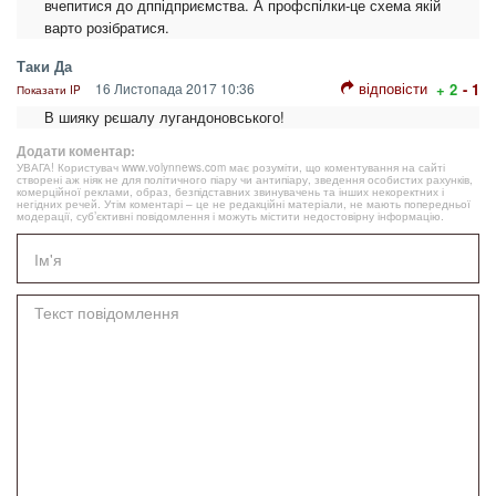
вчепитися до дппідприємства. А профспілки-це схема якій
варто розібратися.
Таки Да
відповісти
16 Листопада 2017 10:36
+ 2
- 1
Показати IP
В шияку рєшалу лугандоновського!
Додати коментар:
УВАГА! Користувач www.volynnews.com має розуміти, що коментування на сайті
створені аж ніяк не для політичного піару чи антипіару, зведення особистих рахунків,
комерційної реклами, образ, безпідставних звинувачень та інших некоректних і
негідних речей. Утім коментарі – це не редакційні матеріали, не мають попередньої
модерації, суб’єктивні повідомлення і можуть містити недостовірну інформацію.