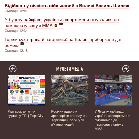
Відійшов у вічність військовий з Волині Василь Шилюк
Сьогодні 12:51
У Луцьку найкращі українські спортсмени готувалися до
чемпіонату світу з MMA
Сьогодні 12:34
Горіли суха трава й чагарники: на Волині приборкали дві
пожежі
Сьогодні 12:18
МУЛЬТИМЕДІА
Ярмарок дитячих
Росіяни вдарили
У Луцьку найкращі
гуртків у ТРЦ ПортCity!
артилерією по селу на
українські спортсмени
Харківщині, загинули
готувалися до
п’ятеро людей
чемпіонату світу з
MMA