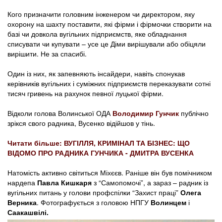
Кого призначити головним інженером чи директором, яку
охорону на шахту поставити, які фірми і фірмочки створити на
базі чи довкола вугільних підприємств, яке обладнання
списувати чи купувати – усе це Діми вирішували або обіцяли
вирішити. Не за спасибі.
Один із них, як запевняють інсайдери, навіть спонукав
керівників вугільних і суміжних підприємств переказувати сотні
тисяч гривень на рахунок певної луцької фірми.
Відколи голова Волинської ОДА
Володимир Гунчик
публічно
зрікся свого радника, Вусенко відійшов у тінь.
Читати більше: ВУГІЛЛЯ, КРИМІНАЛ ТА БІЗНЕС: ЩО
ВІДОМО ПРО РАДНИКА ГУНЧИКА - ДМИТРА ВУСЕНКА
Натомість активно світиться Міхєєв. Раніше він був помічником
нардепа
Павла Кишкаря
з “Самопомочі”, а зараз – радник із
вугільних питань у голови профспілки “Захист праці”
Олега
Верника
. Фотографується з головою НПГУ
Волинцем
і
Саакашвілі.