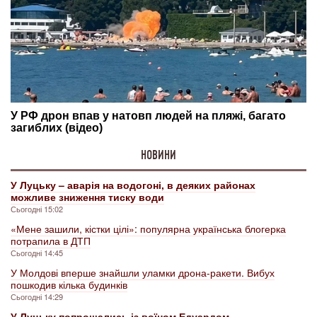
НОВИНИ
У Луцьку – аварія на водогоні, в деяких районах
можливе зниження тиску води
Сьогодні 15:02
«Мене зашили, кістки цілі»: популярна українська блогерка
потрапила в ДТП
Сьогодні 14:45
У Молдові вперше знайшли уламки дрона-ракети. Вибух
пошкодив кілька будинків
Сьогодні 14:29
У Луцьку попрощались із воїном Едуардом