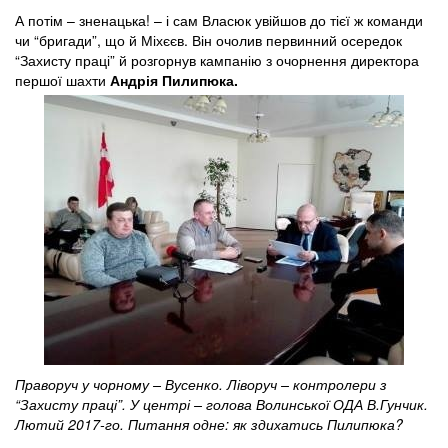
А потім – зненацька! – і сам Власюк увійшов до тієї ж команди
чи “бригади”, що й Міхєєв. Він очолив первинний осередок
“Захисту праці” й розгорнув кампанію з очорнення директора
першої шахти
Андрія Пилипюка.
Праворуч у чорному – Вусенко. Ліворуч – контролери з
“Захисту праці”. У центрі – голова Волинської ОДА В.Гунчик.
Лютий 2017-го. Питання одне: як здихатись Пилипюка?