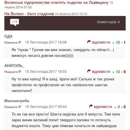
Волинські підприємства платять податки на Львівщину
13
Червня 2014 07:00
На Волині - батл стадіонів
19 Жовтня 2014 10:10
Коментарів: 4
ОДА
відповісти
15 Листопада 2017 16:08
+ 10
- 1
Показати IP
Як "пукає " Гунчик ми вже знаємо, смердить по області...(
винюхує носата довгим носом)))))))
АНАТОЛЬ_
відповісти
15 Листопада 2017 18:03
+ 10
- 0
Показати IP
Ну то вже капєц! Я в шоці, брати мої! Скілько ж тих різних
профспілок чи профсоюзів на тих напівзохлих шахтах
наплотили?
Малонетреба
відповісти
16 Листопада 2017 09:44
+ 0
- 0
Показати IP
То не так все просто! Шахта недієва але й непуста. Тим паче
зараз виник великий попит твердого палива то потечуть
бюджетні кошти. Тому цим піявкам хочеться як найшвидше