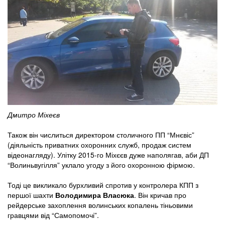
Дмитро Міхеєв
Також він числиться директором столичного ПП “Мнєвіс”
(діяльність приватних охоронних служб, продаж систем
відеонагляду). Улітку 2015-го Міхєєв дуже наполягав, аби ДП
“Волиньвугілля” уклало угоду з його охоронною фірмою.
Тоді це викликало бурхливий спротив у контролера КПП з
першої шахти
Володимира Власюка
. Він кричав про
рейдерське захоплення волинських копалень тіньовими
гравцями від “Самопомочі”.