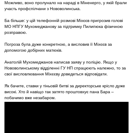
Можливо, воно пролунало на нараді в Міненерго, у якій брали
участь профспілчани з Нововолинська.
Ба більше: у цій телефонній розмові Міхєєв пригрозив голові
МО НПГУ Мухомеджанову за підтримку Пилипюка фізичною
розправою.
Погроза була дуже конкретною, а висловив її Міхєєв за
допомогою добірних матюків.
Анатолій Мухомеджанов написав заяву у поліцію. Якщо у
Нововолинському відділенні ГУ НП спрацюють належно, то за
свої висловлювання Міхєєву доведеться відповідати.
Як бачите, ставки у тіньовій битві за директорське крісло дуже
високі. Хто й навіщо так затято проштовхує пана Бара –
побачимо вже незабаром.