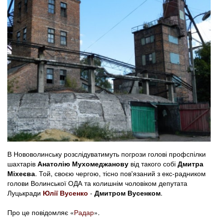
В Нововолинську розслідуватимуть погрози голові профспілки
шахтарів
Анатолію Мухомеджанову
від такого собі
Дмитра
Міхеєва
. Той, своєю чергою, тісно пов'язаний з екс-радником
голови Волинської ОДА та колишнім чоловіком депутата
Луцькради
Юлії Вусенко
-
Дмитром Вусенком
.
Про це повідомляє «
Радар
».