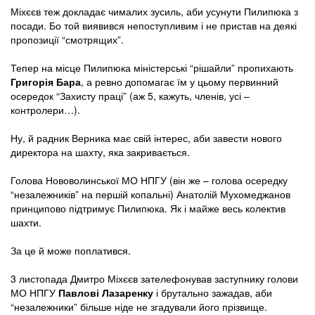
Міхєєв теж докладає чималих зусиль, аби усунути Пилипюка з
посади. Бо той виявився непоступливим і не пристав на деякі
пропозиції “смотрящих”.
Тепер на місце Пилипюка міністерські “рішайли” пропихають
Григорія Бара
, а ревно допомагає їм у цьому первинний
осередок “Захисту праці” (аж 5, кажуть, членів, усі –
контролери…).
Ну, й радник Верника має свій інтерес, аби завести нового
директора на шахту, яка закривається.
Голова Нововолинської МО НПГУ (він же – голова осередку
“незалежників” на першій копальні) Анатолій Мухомеджанов
принципово підтримує Пилипюка. Як і майже весь колектив
шахти.
За це й може поплатився.
3 листопада Дмитро Міхєєв зателефонував заступнику голови
МО НПГУ
Павлові Лазаренку
і брутально зажадав, аби
“незалежники” більше ніде не згадували його прізвище.