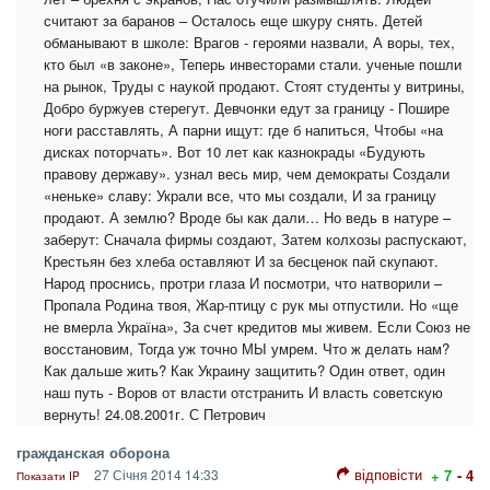
считают за баранов – Осталось еще шкуру снять. Детей
обманывают в школе: Врагов - героями назвали, А воры, тех,
кто был «в законе», Теперь инвесторами стали. ученые пошли
на рынок, Труды с наукой продают. Стоят студенты у витрины,
Добро буржуев стерегут. Девчонки едут за границу - Пошире
ноги расставлять, А парни ищут: где б напиться, Чтобы «на
дисках поторчать». Вот 10 лет как казнокрады «Будують
правову державу». узнал весь мир, чем демократы Создали
«неньке» славу: Украли все, что мы создали, И за границу
продают. А землю? Вроде бы как дали… Но ведь в натуре –
заберут: Сначала фирмы создают, Затем колхозы распускают,
Крестьян без хлеба оставляют И за бесценок пай скупают.
Народ проснись, протри глаза И посмотри, что натворили –
Пропала Родина твоя, Жар-птицу с рук мы отпустили. Но «ще
не вмерла Україна», За счет кредитов мы живем. Если Союз не
восстановим, Тогда уж точно МЫ умрем. Что ж делать нам?
Как дальше жить? Как Украину защитить? Один ответ, один
наш путь - Воров от власти отстранить И власть советскую
вернуть! 24.08.2001г. С Петрович
гражданская оборона
відповісти
27 Січня 2014 14:33
+ 7
- 4
Показати IP