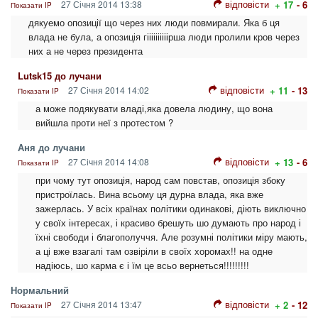
відповісти
27 Січня 2014 13:38
+ 17
- 6
Показати IP
дякуемо опозиції що через них люди повмирали. Яка б ця
влада не була, а опозиція гіііііііііірша люди пролили кров через
них а не через президента
Lutsk15 до лучани
відповісти
27 Січня 2014 14:02
+ 11
- 13
Показати IP
а може подякувати владі,яка довела людину, що вона
вийшла проти неї з протестом ?
Аня до лучани
відповісти
27 Січня 2014 14:08
+ 13
- 6
Показати IP
при чому тут опозиція, народ сам повстав, опозиція збоку
пристроїлась. Вина всьому ця дурна влада, яка вже
зажерлась. У всіх країнах політики одинакові, діють виключно
у своїх інтересах, і красиво брешуть шо думають про народ і
їхні свободи і благополуччя. Але розумні політики міру мають,
а ці вже взагалі там озвіріли в своїх хоромах!! на одне
надіюсь, шо карма є і їм це всьо вернеться!!!!!!!!!
Нормальний
відповісти
27 Січня 2014 13:47
+ 2
- 12
Показати IP