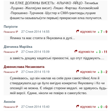
НА ЕЛКЕ ДОЛЖНЫ ВИСЕТЬ: -КЛЫЧКО -ЯЙЦО -Тягнибык
-Луценко -Жюля(уже висит) -Ляшко -Фирташ -Коломойский
-Порошенко -Турчинов -Шустер и СМИ-грантоеды,луцкие
фашисты-зазывалы(эти первые) прекрасная елка получится.
Патріоти
відповісти
27 Січня 2014 14:55
+ 7
- 9
Показати IP
Ялинка та має стояти в Януковича в дупі...
Дівчинка Марійка
відповісти
27 Січня 2014 15:09
+ 3
- 11
Показати IP
а замість дощику кацапські прихвостні, що отут піддакують....
Дзвенислава Несамовита
відповісти
27 Січня 2014 15:19
+ 3
- 2
Показати IP
Сумніваюсь, що він наклав на себе руки самостійно( Але й
стверджувати,що це було вигідно конкретно Януковичу і Ко чи
опозиціїї не можна. Є обидві сторони медалі. не здивуюсь будь-
якій версії. Єдине, ніколи не повірю в самогубство.
Анонім
відповісти
27 Січня 2014 15:40
+ 0
- 0
Показати IP