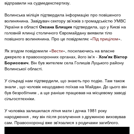
відправили на судмедекспертизу.
Волинська міліція підтвердила інформацію про повішеного
волинянина. Завідувач сектору зв’язків з громадськістю УМВС
України в області
Оксана Блищик
підтвердила, що у Києві на
головній ялинці столичного Євромайдану виявили тіло
повішного волинянина. Про це повідомляє «
Під прицілом
».
Як згодом повідомили «
Вести
», посилаючись на власне
джерело в правоохоронних органах, його ім'я -
Хом'як Віктор
Борисович
. Він був жителем села Голишів Луцького району
Волинської області.
У сільраді нам підтвердили, що знають про подію. Там також
знали , що чоловік нещодавно поїхав на Майдан. До цього він
був безробітним , а ще раніше працював на місцевому заводі
сільгосптехніки.
У чоловіка залишилася літня мати і дочка 1981 року
народження , яку він після розлучення з дружиною виховував
сам. Правоохоронці вже зв'язалися з родичами загиблого.