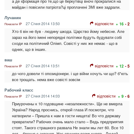
а де іформація про те,що це беркутівці вночі прокралися на
майдан і повісили патріота?ці проплачені ЗМІ вже задрали.
Лучанин
відповісти
27 Січня 2014 13:50
+ 16
- 2
Показати IP
Хто б він не був - людину шкода. Царство йому небесне. Але
зараз на його імені непорядні політики будуть будувати собі
сходи на політичний Олімп. Совісті у них же немає - що в
одних, що в інших.
ваш
відповісти
27 Січня 2014 13:51
+ 12
- 5
Показати IP
до чого довели ті опозиціонери. і ще війни хочуть чи що? б"ють
все трощать. нема вже совісті зовсім
Рабочий класс
відповісти
27 Січня 2014 14:03
+ 9
- 6
Показати IP
Приурочены к 10 годовщине «незалежности». Ще не вмерла
Україна? Народ проснись, открой глаза И посмотри, что
натворили – Пришла к нам в гости нищета! Во что державу
превратили? Рабочих очень мало стало – Ведь предприятия
стоят. Такого страшного развала Не знали мы лет 60. Все 10
лет – брехня с экранов, Нас отучили размышлять. Людей