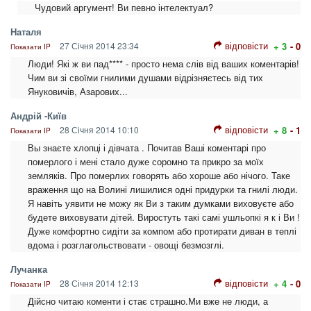
Чудовий аргумент! Ви певно інтелектуал?
Наталя
відповісти
27 Січня 2014 23:34
+ 3
- 0
Показати IP
Люди! Які ж ви пад**** - просто нема слів від ваших коментарів!
Чим ви зі своїми гнилими душами відрізняєтесь від тих
Януковичів, Азарових...
Андрій -Київ
відповісти
28 Січня 2014 10:10
+ 8
- 1
Показати IP
Вы знаєте хлопці і дівчата . Почитав Ваші коментарі про
померлого і мені стало дуже соромно та прикро за моїх
земляків. Про померлих говорять або хороше або нічого. Таке
враження що на Волині лишилися одні придурки та гнилі люди.
Я навіть уявити не можу як Ви з таким думками виховуєте або
будете виховувати дітей. Виростуть такі самі ушльопкі я к і Ви !
Дуже комфортно сидіти за компом або протирати диван в теплі
вдома і розглагольствовати - овощі безмозглі.
Лучанка
відповісти
28 Січня 2014 12:13
+ 4
- 0
Показати IP
Дійсно читаю коменти і стає страшно.Ми вже не люди, а