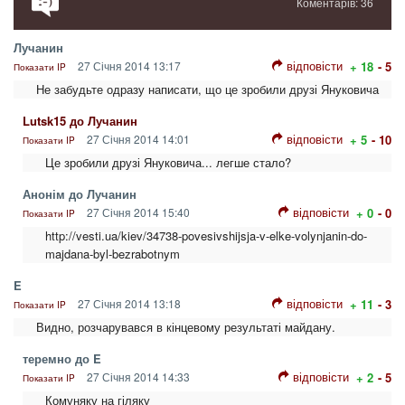
Коментарів: 36
Лучанин
відповісти
27 Січня 2014 13:17
+ 18
- 5
Показати IP
Не забудьте одразу написати, що це зробили друзі Януковича
Lutsk15 до Лучанин
відповісти
27 Січня 2014 14:01
+ 5
- 10
Показати IP
Це зробили друзі Януковича... легше стало?
Анонім до Лучанин
відповісти
27 Січня 2014 15:40
+ 0
- 0
Показати IP
http://vesti.ua/kiev/34738-povesivshijsja-v-elke-volynjanin-do-
majdana-byl-bezrabotnym
E
відповісти
27 Січня 2014 13:18
+ 11
- 3
Показати IP
Видно, розчарувався в кінцевому результаті майдану.
теремно до E
відповісти
27 Січня 2014 14:33
+ 2
- 5
Показати IP
Комуняку на гіляку