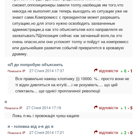
сможет,оппозиционеры завели толпу,наобещав им того,что
никогда не выполнят,как теперь выходить из ситуации уже не
знают сами.Компромисс с президентом может разрешить
ситуацию,но для этого нужно освободить захваченные
администрации,а как это объяснитьтем кого направляля их
захватывать?Щппозиция сейчас как загнанный волк,па это
очень опасно,или они успокоят толпу и пойдут на компромисс
или дальнейшее развитие событий превратится в кровавую
драмму.
оЛ до попробую объяснить
відповісти
27 Січня 2014 17:37
+ 6
- 1
Показати IP
Все правильно кажеш хлопчику ))) 10000. %.. просто вони не
ті відео дивляться на ютубі....і не розуміють.... що цей
спектакль... ще однієї проплаченої революції
я
відповісти
27 Січня 2014 17:19
+ 1
- 5
Показати IP
Ложь п-жь і провокація чуеш кацапе
я - головка від х-я до я
відповісти
27 Січня 2014 17:21
+ 2
- 0
Показати IP