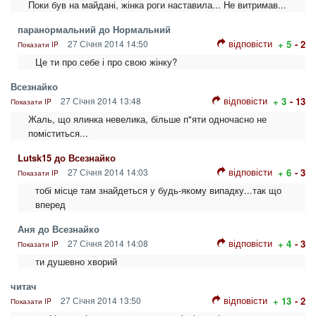
Поки був на майдані, жінка роги наставила... Не витримав...
паранормальний до Нормальний
відповісти
27 Січня 2014 14:50
+ 5
- 2
Показати IP
Це ти про себе і про свою жінку?
Всезнайко
відповісти
27 Січня 2014 13:48
+ 3
- 13
Показати IP
Жаль, що ялинка невелика, більше п"яти одночасно не
поміститься...
Lutsk15 до Всезнайко
відповісти
27 Січня 2014 14:03
+ 6
- 3
Показати IP
тобі місце там знайдеться у будь-якому випадку...так що
вперед
Аня до Всезнайко
відповісти
27 Січня 2014 14:08
+ 4
- 3
Показати IP
ти душевно хворий
читач
відповісти
27 Січня 2014 13:50
+ 13
- 2
Показати IP