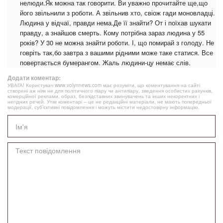
нелюди.Як можна так говорити. Ви уважно прочитайте ще,що
його звільнили з роботи. А звільнив хто, свіож гади моновладці.
Людина у відчаї, правди нема.Де її знайти? От і поїхав шукати
правду, а знайшов смерть. Кому потрібна зараз людина у 55
років? У 30 не можна знайти роботи. І, що помирай з голоду. Не
говріть так,бо завтра з вашими рідними може таке статися. Все
повертається бумерангом. Жаль людини-цу немає слів.
Додати коментар:
УВАГА! Користувач www.volynnews.com має розуміти, що коментування на сайті
створені аж ніяк не для політичного піару чи антипіару, зведення особистих рахунків,
комерційної реклами, образ, безпідставних звинувачень та інших некоректних і
негідних речей. Утім коментарі – це не редакційні матеріали, не мають попередньої
модерації, суб’єктивні повідомлення і можуть містити недостовірну інформацію.