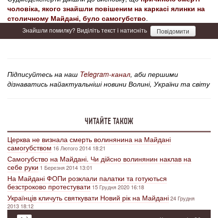
чоловіка, якого знайшли повішеним на каркасі ялинки на
столичному Майдані, було самогубство
.
Знайшли помилку? Виділіть текст і натисніть
Повідомити
Підписуйтесь на наш
Telegram-канал
, аби першими
дізнаватись найактуальніші новини Волині, України та світу
ЧИТАЙТЕ ТАКОЖ
Церква не визнала смерть волинянина на Майдані
самогубством
16 Лютого 2014 18:21
Самогубство на Майдані. Чи дійсно волинянин наклав на
себе руки
1 Березня 2014 13:01
На Майдані ФОПи розклали палатки та готуються
безстроково протестувати
15 Грудня 2020 16:18
Українців кличуть святкувати Новий рік на Майдані
24 Грудня
2013 18:12