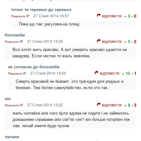
точно ти теремно до теремно
відповісти
27 Січня 2014 16:57
+ 3
- 0
Показати IP
Поки що так: рагуляка-на гіляці.
боголюби
відповісти
27 Січня 2014 13:20
+ 5
- 2
Показати IP
Все хотят жить красиво. А вот умереть красиво удается не
каждому. Если честно то жаль земляка.
не согласен до боголюби
відповісти
27 Січня 2014 14:00
+ 10
- 1
Показати IP
Смерть красивой не бывает. это трагедия для родных и
близких. Тем более самоубийство, если это так.
нік
відповісти
27 Січня 2014 13:22
+ 9
- 3
Показати IP
жаль чоловіка але чого було вдома не сидіти і не займатись
домашніми справами або сім"їю сім"ї він більше потрібен ніж
там. нехай земля буде пухом
лучани