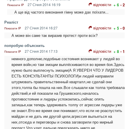
відповісти
27 Січня 2014 16:19
+ 6
- 2
Показати IP
А ще від частого виконання гімну може дах поїхати...
Реаліст
відповісти
27 Січня 2014 16:27
+ 5
- 0
Показати IP
А може він саме так виразив протест проти всіх?
попробую объяснить
відповісти
27 Січня 2014 17:13
+ 8
- 1
Показати IP
немного дополню,подобные состояния возникают у людей во
время войн,но там эмоции выплёскиваются во время боя.Здесь
нужно было выплеснуть эмоции(А Я УВЕРЕН ЧТО У ЛИДЕРОВ
ЕСТЬ КОНСУЛЬТАНТЫ ПСИХОЛОГИ)и людей направили
штурмовать правительственный кварталл,не сделай они
этого,толпа бы пошла на них.Все слышали как толпа требовала
действий,и ей показали на Грушевского,началось
противостояние и лидеры успокоились,сейчас опять
затишье,как теперь здерживать толпу от агрессии лидеры уже
не знают.Вто-же время они понимают,что если не роаспустить
майдан и не дать им другой цели,агрессия выльеться на
них,отсюда и переговоры и снова заговорили про мирный
протест.Что удет дальше предсказать никто не