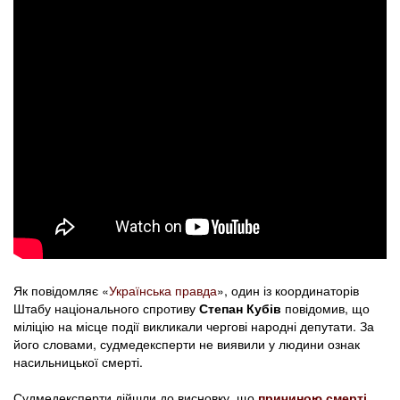
Як повідомляє «
Українська правда
», один із координаторів
Штабу національного спротиву
Степан Кубів
повідомив, що
міліцію на місце події викликали чергові народні депутати. За
його словами, судмедексперти не виявили у людини ознак
насильницької смерті.
Судмедексперти дійшли до висновку, що
причиною смерті