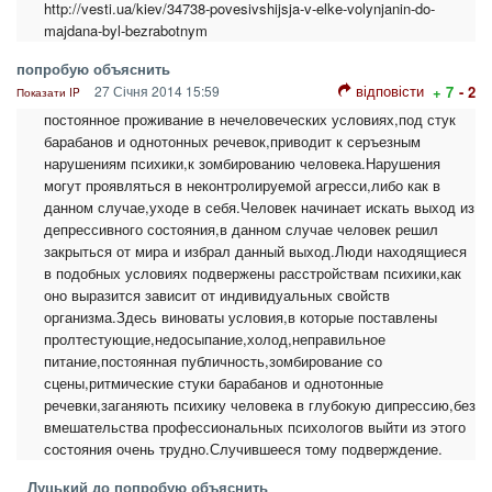
http://vesti.ua/kiev/34738-povesivshijsja-v-elke-volynjanin-do-
majdana-byl-bezrabotnym
попробую объяснить
відповісти
27 Січня 2014 15:59
+ 7
- 2
Показати IP
постоянное проживание в нечеловеческих условиях,под стук
барабанов и однотонных речевок,приводит к серъезным
нарушениям психики,к зомбированию человека.Нарушения
могут проявляться в неконтролируемой агресси,либо как в
данном случае,уходе в себя.Человек начинает искать выход из
депрессивного состояния,в данном случае человек решил
закрыться от мира и избрал данный выход.Люди находящиеся
в подобных условиях подвержены расстройствам психики,как
оно выразится зависит от индивидуальных свойств
организма.Здесь виноваты условия,в которые поставлены
пролтестующие,недосыпание,холод,неправильное
питание,постоянная публичность,зомбирование со
сцены,ритмические стуки барабанов и однотонные
речевки,заганяють психику человека в глубокую дипрессию,без
вмешательства профессиональных психологов выйти из этого
состояния очень трудно.Случившееся тому подверждение.
Луцький до попробую объяснить